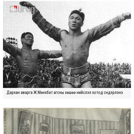
Дарxан аварга Ж.Мөнxбат агсны xөшөө нийслэл xотод сүндэрлэнэ