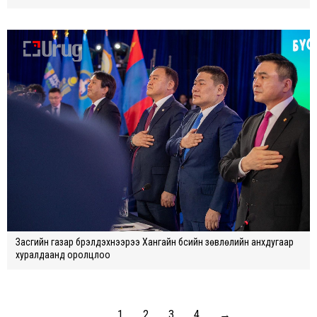
Засгийн газар бүрэлдэхүүнээрээ Хангайн бүсийн зөвлөлийн анхдугаар
хуралдаанд оролцлоо
1
2
3
4
→