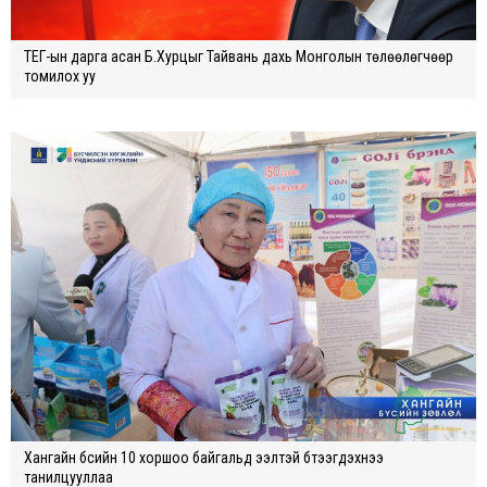
ТЕГ-ын дарга асан Б.Хурцыг Тайвань дахь Монголын төлөөлөгчөөр
томилох уу
Хангайн бүсийн 10 хоршоо байгальд ээлтэй бүтээгдэхүүнээ
танилцууллаа