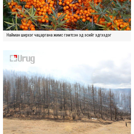
Найман ширхэг чацаргана жимс гэмтсэн эд эсийг эдгээдэг