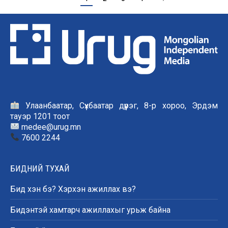
Улаанбаатар, Сүхбаатар дүүрэг, 8-р хороо, Эрдэм
тауэр 1201 тоот
medee@urug.mn
7600 2244
БИДНИЙ ТУХАЙ
Бид хэн бэ? Хэрхэн ажиллах вэ?
Бидэнтэй хамтарч ажиллахыг урьж байна