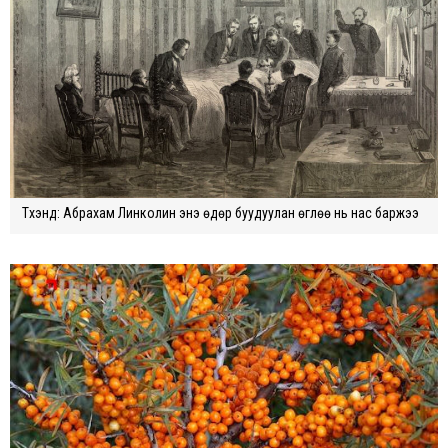
Түүхэнд: Абрахам Линколин энэ өдөр буудуулан өглөө нь нас баржээ