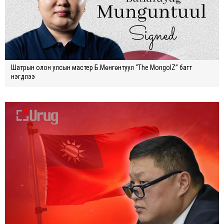
Шатрын олон улсын мастер Б.Мөнгөнтуул “The MongolZ” багт
нэгдлээ