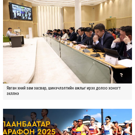
Явган хүний зам засвар, шинэчлэлтийн ажлыг ирэх долоо хоногт
эхлүүлнэ