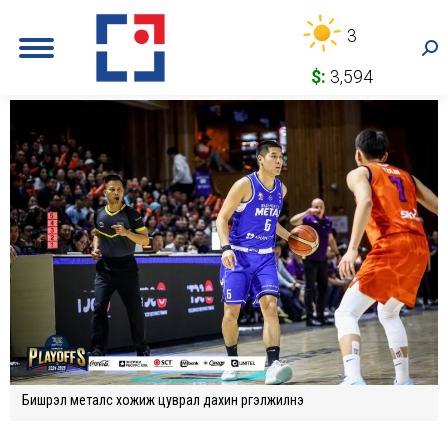
3
Sea
$:
3,594
Бишрэл металс хожиж цуврал дахин үргэлжилнэ