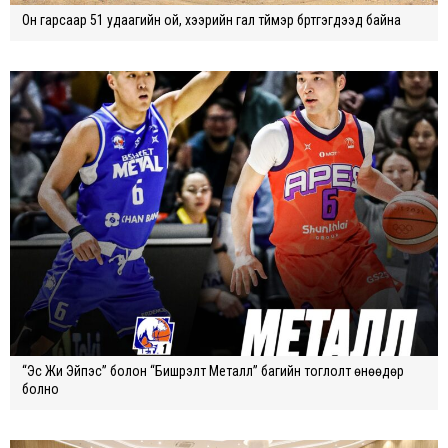
Он гарсаар 51 удаагийн ой, хээрийн гал түймэр бүртгэгдээд байна
“Эс Жи Эйпэс” болон “Бишрэлт Металл” багийн тоглолт өнөөдөр
болно