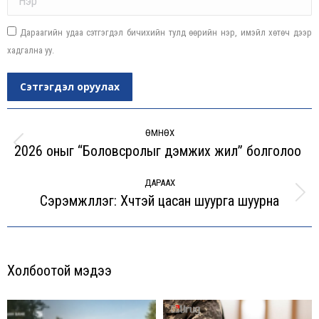
Дараагийн удаа сэтгэгдэл бичихийн тулд өөрийн нэр, имэйл хөтөч дээр
хадгална уу.
Сэтгэгдэл оруулах
Post
navigation
ӨМНӨХ
2026 оныг “Боловсролыг дэмжих жил” болголоо
Previous
post:
ДАРААХ
Сэрэмжлүүлэг: Хүчтэй цасан шуурга шуурна
Next
post:
Холбоотой мэдээ