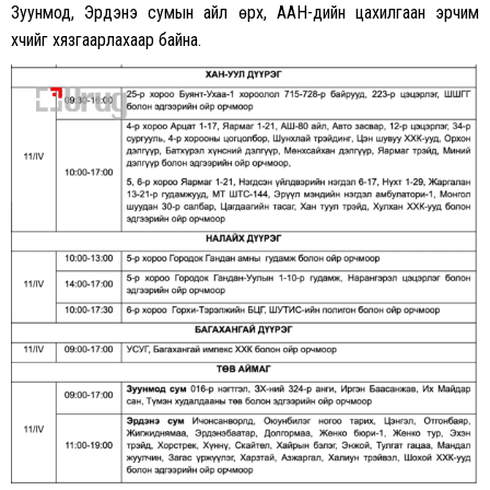
Зуунмод, Эрдэнэ сумын айл өрх, ААН-үүдийн цахилгаан эрчим
хүчийг хязгаарлахаар байна.