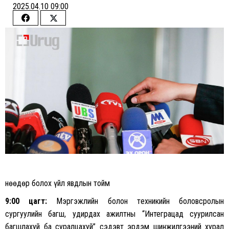
2025.04.10 09:00
Share
Share
on
on
Facebook
Twitter
Өнөөдөр болох үйл явдлын тойм
9:00 цагт:
Мэргэжлийн болон тeхникийн боловсролын
сургуулийн багш, удирдах ажилтны “Интеграцад суурилсан
багшлахуй ба суралцахуй” сэдэвт эрдэм шинжилгээний хурал