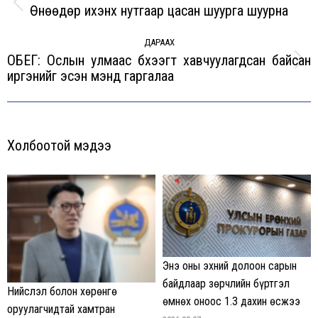
Өнөөдөр ихэнх нутгаар цасан шуурга шуурна
Previous
post:
ДАРААХ
ОБЕГ: Ослын улмаас бүхээгт хавчуулагдсан байсан
Next
иргэнийг эсэн мэнд гаргалаа
post:
Холбоотой мэдээ
Энэ оны эхний долоон сарын
байдлаар зөрчлийн бүртгэл
Нийслэл болон хөрөнгө
өмнөх оноос 1.3 дахин өсжээ
оруулагчидтай хамтран