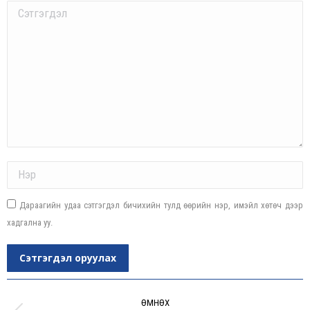
Comment
Name *
Дараагийн удаа сэтгэгдэл бичихийн тулд өөрийн нэр, имэйл хөтөч дээр
хадгална уу.
Сэтгэгдэл оруулах
Post
navigation
ӨМНӨХ