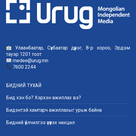
Улаанбаатар, Сүхбаатар дүүрэг, 8-р хороо, Эрдэм
тауэр 1201 тоот
medee@urug.mn
7600 2244
БИДНИЙ ТУХАЙ
Бид хэн бэ? Хэрхэн ажиллах вэ?
Бидэнтэй хамтарч ажиллахыг урьж байна
Бидний үйлчилгээ үзүүлэх нөхцөл