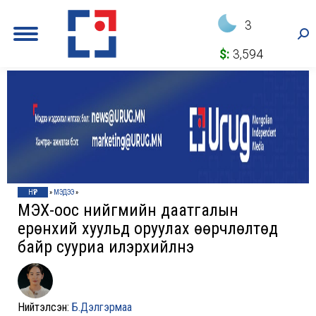
3
Sea
$:
3,594
НҮҮР
»
МЭДЭЭ
»
МҮЭХ-оос нийгмийн даатгалын
ерөнхий хуульд оруулах өөрчлөлтөд
байр сууриа илэрхийлнэ
Нийтэлсэн:
Б.Дэлгэрмаа