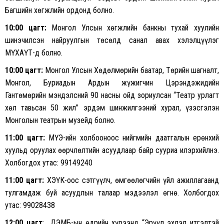
Багшийн хөгжлийн ордонд болно.
10:00 цагт:
Монгол Улсын хөгжлийн банкны тухай хуулийн
шинэчилсэн найруулгын төсөлд санал авах хэлэлцүүлэг
МҮХАҮТ-д болно.
10:00 цагт:
Монгол Улсын Хөдөлмөрийн баатар, Төрийн шагналт,
Монгол, Буриадын Ардын жүжигчин Цэрэндэжидийн
Гантөмөрийн мэндэлсний 90 насны ойд зориулсан “Театр урлагт
хөл тавьсан 50 жил” эрдэм шинжилгээний хурал, үзэсгэлэн
Монголын театрын музейд болно.
11:00 цагт:
МҮЭ-ийн холбооноос нийгмийн даатгалын ерөнхий
хуульд оруулах өөрчлөлтийн асуудлаар байр сууриа илэрхийлнэ.
Холбогдох утас: 99149240
11:00 цагт:
ХЭҮК-оос сэтгүүлч, өмгөөлөгчийн үйл ажиллагаанд
тулгамдаж буй асуудлын талаар мэдээлэл өгнө. Холбогдох
утас: 99028438
12:00
цагт
: ДЭМБ-ын өдрийн хүрээнд “Эрүүл эхлэл итгэлтэй