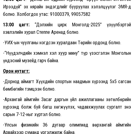
Ирээдүй” эх нярайн эндэгдлийг бууруулах хэлэлцүүлэг ЭМЯ-д
болно. Холбогдох утас: 91000379, 99057582
13:00 цагт:
“Дэлхийн цирк Монголд-2025” үзүүлбэртэй
хэвлэлийн хурал Степпе Аренад болно.
-УИХ-ын чуулганы нэгдсэн хуралдаан Төрийн ордонд болно.
-“Нүүдэлчдийн хэмнэл хэл хуур мину” түр үзэсгэлэн Монголын
үндэсний музейд гарч байна.
Орон нутагт:
-Дорнод аймагт Хүүхдийн спортын наадмын хүрээнд 5х5 сагсан
бөмбөгийн тэмцээн болно.
-Архангай аймгийн Засаг даргын үйл ажиллагааны хөтөлбөрийн
хүрээнд болж буй багш хөгжүүлэх, чадавхжуулах сургалт энэ
сарын 7-12-ныг хүртэл болно.
-Улсын физикийн 36 дугаар олимпиад Өвөрхангай аймгийн
Арвайхээр суманд үргэлжилж байна.