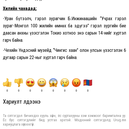
Хилийн чанадад:
-Уран бүтээлч, гэрэл зурагчин Б.Инжинаашийн “Учрах гэрэл
зураг-Монгол 100 жилийн өмнөх ба эдүгээ” гэрэл зургийн бие
даасан анхны үзэсгэлэн Токио хотноо энэ сарын 14-нийг хүртэл
гарч байна.
-Чехийн Үндэсний музейд “Чингис хаан” олон улсын үзэсгэлэн 6
дугаар сарын 22-ныг хүртэл гарч байна.
0
0
0
0
0
0
0
0
Хариулт үлдээнэ үү
Та сэтгэгдэл бичихдээ хууль зүйн, ёс суртахууны хэм хэмжээг баримтална уу.
Ёс бус сэтгэгдлийг бид устгах эрхтэй. Мэдээний сэтгэгдэлд Urug.mn
хариуцлага хүлээхгүй.