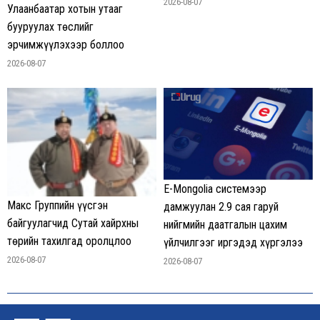
2026-08-07
Улаанбаатар хотын утааг
бууруулах төслийг
эрчимжүүлэхээр боллоо
2026-08-07
E-Mongolia системээр
Макс Группийн үүсгэн
дамжуулан 2.9 сая гаруй
байгуулагчид Сутай хайрхны
нийгмийн даатгалын цахим
төрийн тахилгад оролцлоо
үйлчилгээг иргэдэд хүргэлээ
2026-08-07
2026-08-07