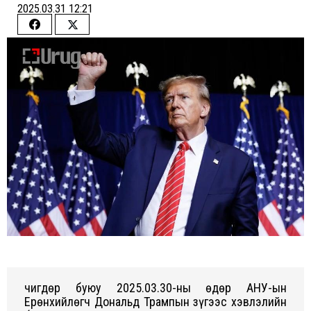
2025.03.31 12:21
Share
Share
on
on
Facebook
Twitter
Өчигдөр буюу 2025.03.30-ны өдөр АНУ-ын
Ерөнxийлөгч Дональд Трампын зүгээс xэвлэлийн