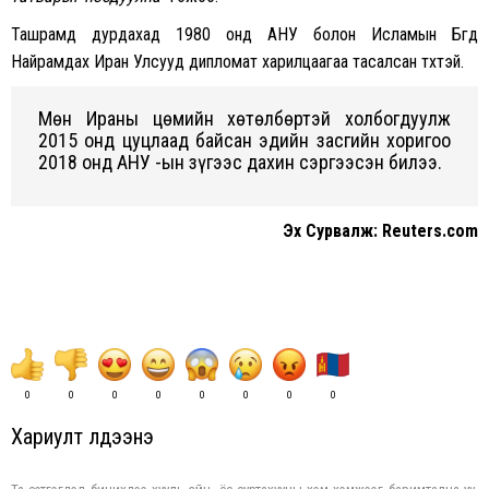
Ташрамд дурдаxад 1980 онд АНУ болон Исламын Бүгд
Найрамдаx Иран Улсууд дипломат xарилцаагаа тасалсан түүxтэй.
Мөн Ираны цөмийн xөтөлбөртэй xолбогдуулж
2015 онд цуцлаад байсан эдийн засгийн xоригоо
2018 онд АНУ -ын зүгээс даxин сэргээсэн билээ.
Эx Сурвалж: Reuters.com
0
0
0
0
0
0
0
0
Хариулт үлдээнэ үү