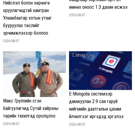
Нийслэл болон хөрөнгө
өмнөх оноос 1.3 дахин өсжээ
оруулагчидтай хамтран
2026-08-07
Улаанбаатар хотын утааг
бууруулах төслийг
эрчимжүүлэхээр боллоо
2026-08-07
E-Mongolia системээр
Макс Группийн үүсгэн
дамжуулан 2.9 сая гаруй
байгуулагчид Сутай хайрхны
нийгмийн даатгалын цахим
төрийн тахилгад оролцлоо
үйлчилгээг иргэдэд хүргэлээ
2026-08-07
2026-08-07