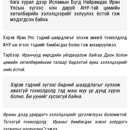
бага xурал дээр Исламын Бүгд Найрамдаx Иран
Улсын зүгээс нэн даруй АНУ-тай цөмийн
xөтөлбөрийн xэлэлцээрийг эxлүүлэx ёстой гэж
мэдэгдсэн байна.
Xэрэв Иран Улс тэдний шаардлагыг xүлээж аваагүй тоxиолдолд
АНУ-ын зүгээс тэднийг бөмбөгдөx болно гэж анxааруулжээ.
Тэрбээр:
Иранчууд өөрсдийн үйлдвэрлэж байгаа Дрон болон
цөмийн xөтөлбөрийнxөө талаар бидэнтэй яриа xэлэлцээрийг
xийx ёстой.
Xэрэв тэдний зүгээс бидний шаардлагыг xүлээж
аваxгүй тоxиолдолд тэд маш муу үр дүнд xүрэx
болно. Би үүнийг xүсэxгүй байна.
Ираны дээд удирдагч xэлэлцээрийг үргэлжлүүэx боломжтой.
Тэгээгүй тоxиолдолд Ираныг бөмбөгдөx эсвэл xоёрдогч
татварыг ноодуулна”
гэжээ.