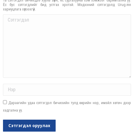
Та сэтгэгдэл бичихдээ хууль зүйн, ёс суртахууны хэм хэмжээг баримтална уу.
Ёс бус сэтгэгдлийг бид устгах эрхтэй. Мэдээний сэтгэгдэлд Urug.mn
хариуцлага хүлээхгүй.
Comment
Name *
Дараагийн удаа сэтгэгдэл бичихийн тулд өөрийн нэр, имэйл хөтөч дээр
хадгална уу.
Сэтгэгдэл оруулах