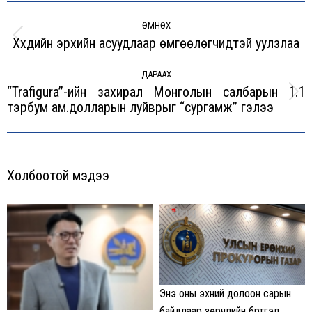
Post
navigation
ӨМНӨХ
Хүүхдийн эрхийн асуудлаар өмгөөлөгчидтэй уулзлаа
Previous
post:
ДАРААХ
“Trafigura”-ийн захирал Монголын салбарын 1.1
Next
тэрбум ам.долларын луйврыг “сургамж” гэлээ
post:
Холбоотой мэдээ
Энэ оны эхний долоон сарын
байдлаар зөрчлийн бүртгэл