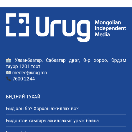
Улаанбаатар, Сүхбаатар дүүрэг, 8-р хороо, Эрдэм
тауэр 1201 тоот
medee@urug.mn
7600 2244
БИДНИЙ ТУХАЙ
Бид хэн бэ? Хэрхэн ажиллах вэ?
Бидэнтэй хамтарч ажиллахыг урьж байна