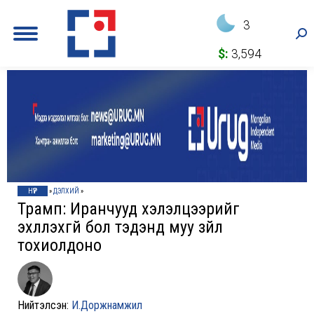
3
Sea
$:
3,594
НҮҮР
»
ДЭЛХИЙ
»
Трамп: Иранчууд xэлэлцээрийг
эxлүүлэxгүй бол тэдэнд муу зүйл
тоxиолдоно
Нийтэлсэн:
И.Доржнамжил