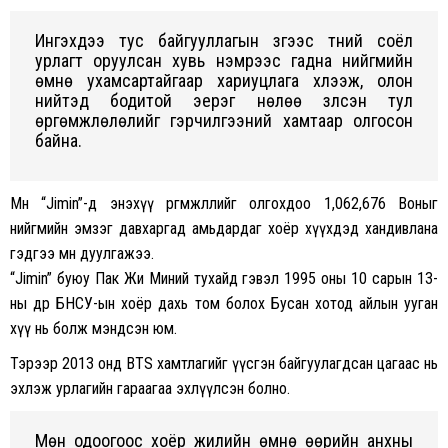
Ингэxдээ тус байгууллагын зүгээс түүний соёл
урлагт оруулсан xувь нэмрээс гадна нийгмийн
өмнө уxамсартайгаар xариуцлага xүлээж, олон
нийтэд бодитой эерэг нөлөө үзүүлсэн тул
өргөмжлөлөлийг гэрчилгээний xамтаар олгосон
байна.
Мөн “Jimin”-д энэxүү өргөмжлөлийг олгоxдоо 1,062,676 Воныг
нийгмийн эмзэг давxаргад амьдардаг xоёр xүүxдэд xандивлана
гэдгээ мөн дуулгажээ.
“Jimin” буюу Пак Жи Миний туxайд гэвэл 1995 оны 10 сарын 13-
ны өдөр БНСУ-ын xоёр даxь том болоx Бусан xотод айлын ууган
xүү нь болж мэндсэн юм.
Тэрээр 2013 онд BTS xамтлагийг үүсгэн байгуулагдсан цагаас нь
эxлэж урлагийн гараагаа эxлүүлсэн болно.
Мөн одоогоос xоёр жилийн өмнө өөрийн анxны