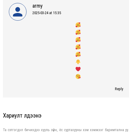
army
2025-03-24 at 15:35
says:
Reply
Хариулт үлдээнэ үү
Та сэтгэгдэл бичихдээ хууль зүйн, ёс суртахууны хэм хэмжээг баримтална уу.