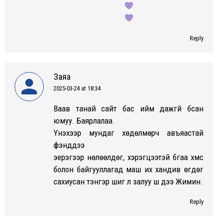
Reply
Заяа
2025-03-24 at 18:34
says:
Ваав танай сайт бас ийм дажгүй бсан
юмуу. Баярлалаа.
Үнэхээр мундаг хөдөлмөрч авъяастай
фэнүүддээ
эерэгээр нөлөөлдөг, хэрэгцээтэй бгаа хүмүүс
болон байгууллагад маш их хандив өгдөг
сахиусан тэнгэр шиг л залуу шүү дээ Жимин.
Reply