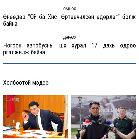
Post
navigation
ӨМНӨХ
Өнөөдөр “Ой ба Хүнс- Өртөөчилсөн өдөрлөг” болж
Previous
байна
post:
ДАРААХ
Ногоон автобусны шүүх хурал 17 дахь өдрөө
Next
үргэлжилж байна
post:
Холбоотой мэдээ