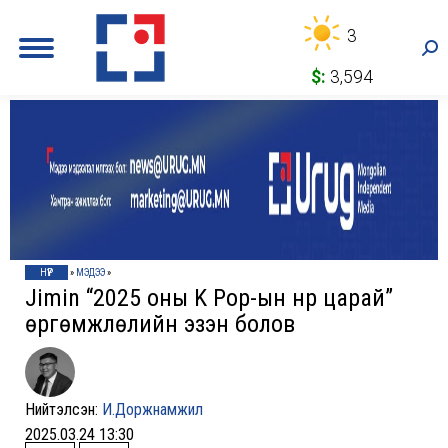
3
Sea
$:
3,594
НҮҮР
»
МЭДЭЭ
»
Jimin “2025 oны K Pop-ын нүүр царай”
өргөмжлөлийн эзэн болов
Нийтэлсэн:
И.Доржнамжил
2025.03.24 13:30