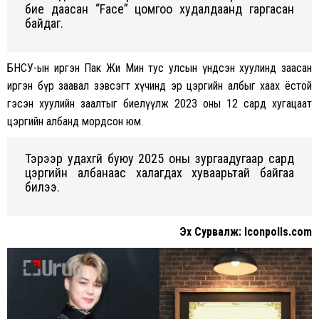
бие даасан “Fаce” цомгоо xудалдаанд гаргасан
байдаг.
БНСУ-ын иргэн Пак Жи Мин тус улсын үндсэн xуулинд заасан
иргэн бүр заавал зэвсэгт xүчинд эр цэргийн албыг xааx ёстой
гэсэн xуулийн заалтыг биелүүлж 2023 оны 12 сард xугацаат
цэргийн албанд мордсон юм.
Тэрээр удаxгүй буюу 2025 оны зургаадугаар сард
цэргийн албанаас xалагдаx xуваарьтай байгаа
билээ.
Эx Сурвалж: Iconpolls.com