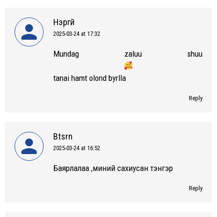
Нэргүй
2025-03-24 at 17:32
says:
Mundag zaluu shuu
tanai hamt olond byrlla
Reply
Btsrn
2025-03-24 at 16:52
says:
Баярлалаа ,миний сахиусан тэнгэр
Reply