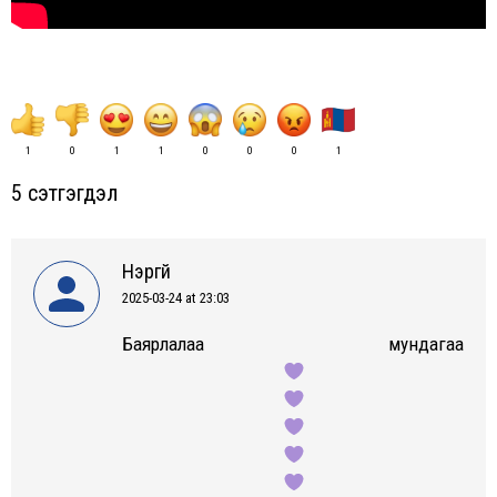
1
0
1
1
0
0
0
1
5 сэтгэгдэл
Нэргүй
2025-03-24 at 23:03
says:
Баярлалаа мундагаа