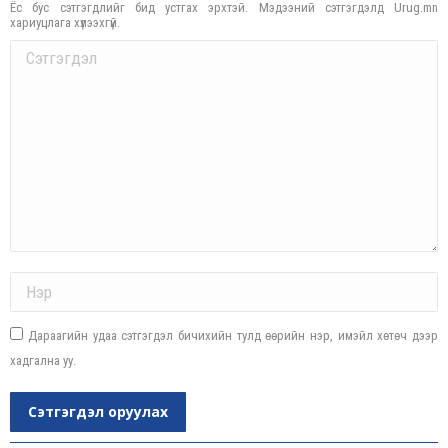
Ёс бус сэтгэгдлийг бид устгах эрхтэй. Мэдээний сэтгэгдэлд Urug.mn
хариуцлага хүлээхгүй.
Comment
Name *
Дараагийн удаа сэтгэгдэл бичихийн тулд өөрийн нэр, имэйл хөтөч дээр
хадгална уу.
Сэтгэгдэл оруулах