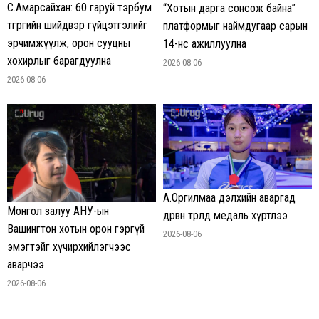
С.Амарсайхан: 60 гаруй тэрбум
“Хотын дарга сонсож байна”
төгрөгийн шийдвэр гүйцэтгэлийг
платформыг наймдугаар сарын
эрчимжүүлж, орон сууцны
14-нөөс ажиллуулна
хохирлыг барагдуулна
2026-08-06
2026-08-06
А.Оргилмаа дэлхийн аваргад
Монгол залуу АНУ-ын
дөрвөн төрөлд медаль хүртлээ
Вашингтон хотын орон гэргүй
2026-08-06
эмэгтэйг хүчирхийлэгчээс
аварчээ
2026-08-06