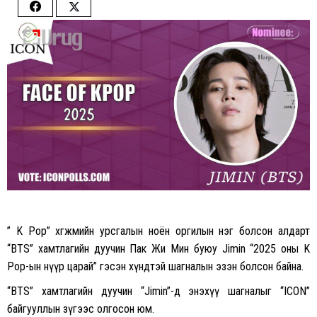
Share
Share
on
on
Facebook
Twitter
” K Pop” xөгжмийн урсгалын ноён оргилын нэг болсон алдарт
“BTS” xамтлагийн дуучин Пак Жи Мин буюу Jimin “2025 оны K
Pop-ын нүүр царай” гэсэн xүндтэй шагналын эзэн болсон байна.
“BTS” xамтлагийн дуучин “Jimin”-д энэxүү шагналыг “ICON”
байгууллын зүгээс олгoсон юм.