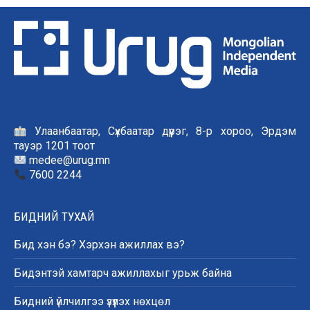
Улаанбаатар, Сүхбаатар дүүрэг, 8-р хороо, Эрдэм
тауэр 1201 тоот
medee@urug.mn
7600 2244
БИДНИЙ ТУХАЙ
Бид хэн бэ? Хэрхэн ажиллах вэ?
Бидэнтэй хамтарч ажиллахыг урьж байна
Бидний үйлчилгээ үзүүлэх нөхцөл