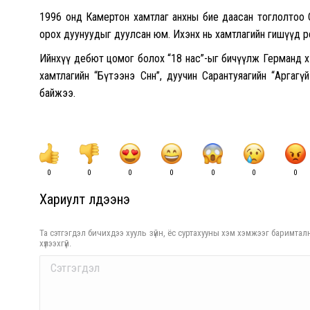
1996 онд Камертон хамтлаг анхны бие даасан тоглолтоо Соё
орох дуунуудыг дуулсан юм. Ихэнх нь хамтлагийн гишүүд өөр
Ийнхүү дебют цомог болох “18 нас”-ыг бичүүлж Германд хэ
хамтлагийн “Бүтээнэ Сөнөөнө”, дуучин Сарантуяагийн “Арг
байжээ.
0
0
0
0
0
0
0
Хариулт үлдээнэ үү
Та сэтгэгдэл бичихдээ хууль зүйн, ёс суртахууны хэм хэмжээг баримталн
хүлээхгүй.
Comment