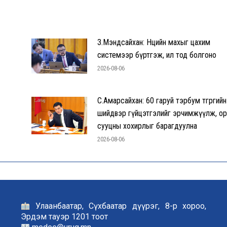
З.Мэндсайхан: Нөөцийн махыг цахим
системээр бүртгэж, ил тод болгоно
2026-08-06
С.Амарсайхан: 60 гаруй тэрбум төгрөгийн
шийдвэр гүйцэтгэлийг эрчимжүүлж, ор
сууцны хохирлыг барагдуулна
2026-08-06
Улаанбаатар, Сүхбаатар дүүрэг, 8-р хороо,
Эрдэм тауэр 1201 тоот