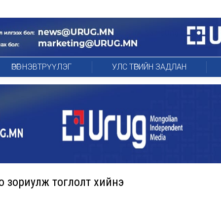
ӨРӨГ НЭВТРҮҮЛЭГ
УЛС ТӨРИЙН ЗАДЛАН
о зориулж тоглолт хийнэ