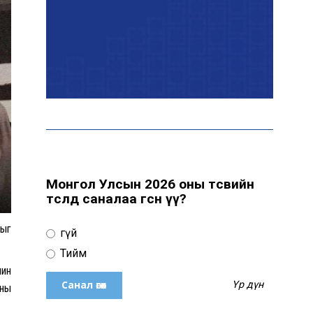
Эрчим хүчний сайд
Б.Найдалаа: Дундговийн
эрчим хүчний томоохон
төслүүдэд дэмжлэг үзүүлнэ
Давхардсан
зохицуулалтыг бууруулах
хүрээнд 83 дүрэм, журмыг
цуцалжээ
Монгол Улсын 2026 оны төсвийн
төсөлд саналаа өгсөн үү?
Өчигдөр 102 тусгай
дугаарт 2321 дуудлага,
рыг
Үгүй
мэдээлэл бүртгэгджээ
Тийм
чин
Үр дүн
хны
Монголын шигшээ баг
Японд хамтарсан