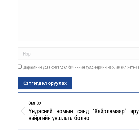
Name *
Дараагийн удаа сэтгэгдэл бичихийн тулд өөрийн нэр, имэйл хөтөч д
Сэтгэгдэл оруулах
Post
navigation
ӨМНӨХ
Үндэсний номын санд ‘Хайрламаар’ яру
Previous
найргийн уншлага болно
post: