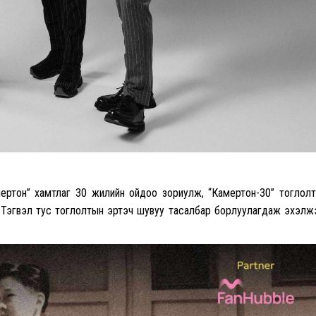
мертон” хамтлаг 30 жилийн ойдоо зориулж, “Камертон-30” тоглол
й. Тэгвэл тус тоглолтын эртэч шувуу тасалбар борлуулагдаж эхэлж