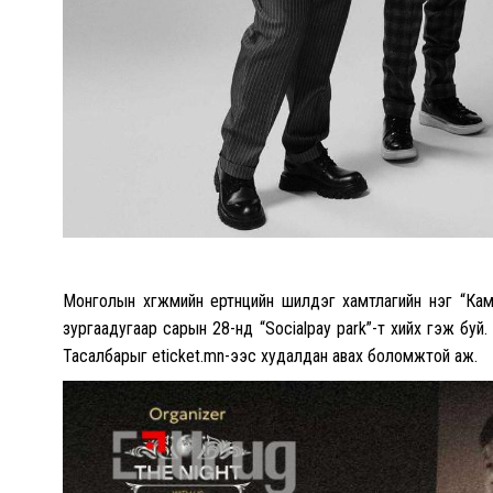
Монголын хөгжмийн ертөнцийн шилдэг хамтлагийн нэг “Ка
зургаадугаар сарын 28-нд “Socialpay рark”-т хийх гэж бу
Тасалбарыг eticket.mn-ээс худалдан авах боломжтой аж.