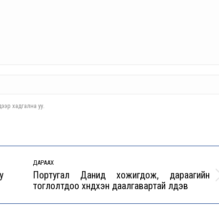
ээр хадгална уу.
ДАРААХ
у
Португал Данид хожигдож, дараагийн
Next
тоглолтдоо хүндхэн даалгавартай үлдэв
post: