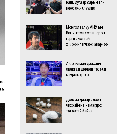
наймдугаар сарын 14-
нөөс ажиллуулна
Монгол залуу АНУ-ын
Вашингтон хотын орон
гэргүй эмэгтэйг
хүчирхийлэгчээс аварчээ
А.Оргилмаа дэлхийн
аваргад дөрвөн төрөлд
медаль хүртлээ
тоо
ээ.
Дэлхий даяар элсэн
чихрийн үнэ нэмэгдэх
төлөвтэй байна