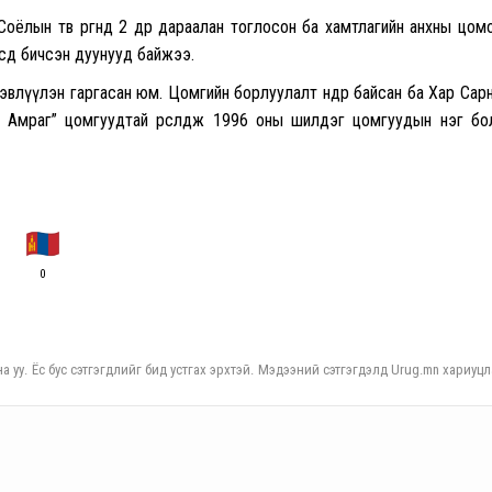
лын төв өргөөнд 2 өдөр дараалан тоглосон ба хамтлагийн анхны цом
сдөө бичсэн дуунууд байжээ.
влүүлэн гаргасан юм. Цомгийн борлуулалт өндөр байсан ба Хар Сар
агүй Амраг” цомгуудтай өрсөлдөж 1996 оны шилдэг цомгуудын нэг б
0
а уу. Ёс бус сэтгэгдлийг бид устгах эрхтэй. Мэдээний сэтгэгдэлд Urug.mn хариуцл