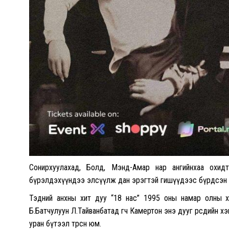
Сонирхуулахад, Болд, Мэнд-Амар нар ангийнхаа охидто
бүрэлдэхүүндээ элсүүлж дан эрэгтэй гишүүдээс бүрдсэн 
Тэдний анхны хит дуу “18 нас” 1995 оны намар олны хүр
Б.Батчулуун Л.Тайванбатад өгч Камертон энэ дууг өөрсдийн
уран бүтээл төрсөн юм.