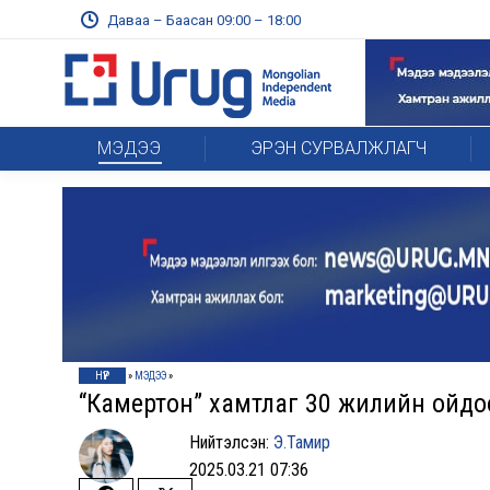
Даваа – Баасан 09:00 – 18:00
МЭДЭЭ
ЭРЭН СУРВАЛЖЛАГЧ
НҮҮР
»
МЭДЭЭ
»
“Камертон” хамтлаг 30 жилийн ойдо
Нийтэлсэн:
Э.Тамир
2025.03.21 07:36