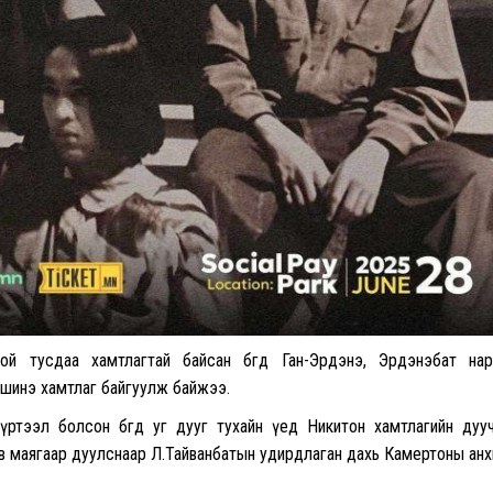
й тусдаа хамтлагтай байсан бөгөөд Ган-Эрдэнэ, Эрдэнэбат на
шинэ хамтлаг байгуулж байжээ.
тээл болсон бөгөөд уг дууг тухайн үед Никитон хамтлагийн дуу
 хэв маягаар дуулснаар Л.Тайванбатын удирдлаган дахь Камертоны ан