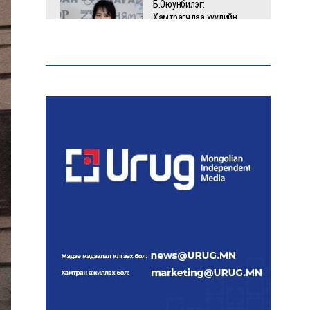
Б.Оюунбилэг:
Хамтрагчдаа хуулийн
байгууллагаар далайлгаж
дарамталсан
Б.Дашпүрэв: Шатахууны
нийлүүлэлт хэвийн
үргэлжилж, нөөцийг
нэмэгдүүлэхэд анхаарч
байна
Д.Амарбаясгалан: Зах
зээлийн буруу бодлого
шатахууны хямралаар
илэрч байна
Голомт банк АНЭУ-ын
Mashreq банканд Дирхам
валютын данс нээлээ