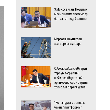
З.Мэндсайхан: Нөөцийн
махыг цахим системээр
бүртгэж, ил тод болгоно
Маргааш цахилгаан
хязгаарлах хуваарь
С.Амарсайхан: 60 гаруй
тэрбум төгрөгийн
шийдвэр гүйцэтгэлийг
эрчимжүүлж, орон сууцны
хохирлыг барагдуулна
“Хотын дарга сонсож
байна” платформыг