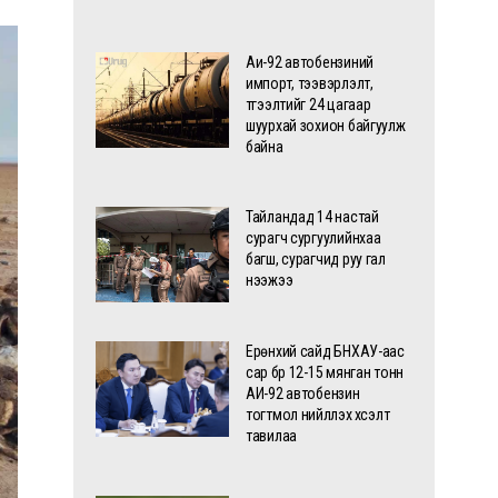
Аи-92 автобензиний
импорт, тээвэрлэлт,
түгээлтийг 24 цагаар
шуурхай зохион байгуулж
байна
Тайландад 14 настай
сурагч сургуулийнхаа
багш, сурагчид руу гал
нээжээ
Ерөнхий сайд БНХАУ-аас
сар бүр 12-15 мянган тонн
АИ-92 автобензин
тогтмол нийлүүлэх хүсэлт
тавилаа