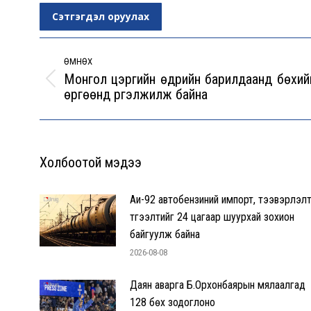
Сэтгэгдэл оруулах
Post
navigation
ӨМНӨХ
Монгол цэргийн өдрийн барилдаанд бөхий
Previous
өргөөнд үргэлжилж байна
post:
Холбоотой мэдээ
Аи-92 автобензиний импорт, тээвэрлэлт
түгээлтийг 24 цагаар шуурхай зохион
байгуулж байна
2026-08-08
Даян аварга Б.Орхонбаярын мялаалгад
128 бөх зодоглоно