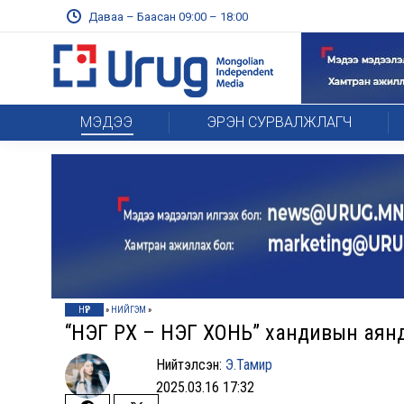
Даваа – Баасан 09:00 – 18:00
МЭДЭЭ
ЭРЭН СУРВАЛЖЛАГЧ
НҮҮР
»
НИЙГЭМ
»
“НЭГ ӨРХ – НЭГ ХОНЬ” хандивын аян
Нийтэлсэн:
Э.Тамир
2025.03.16 17:32