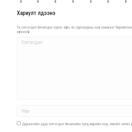
0
0
0
0
0
0
0
Хариулт үлдээнэ үү
Та сэтгэгдэл бичихдээ хууль зүйн, ёс суртахууны хэм хэмжээг баримталн
хүлээхгүй.
Comment
Name *
Дараагийн удаа сэтгэгдэл бичихийн тулд өөрийн нэр, имэйл хөтөч д