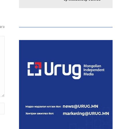
Энэ оны эхний долоон
сарын байдлаар зөрчлийн
ага
бүртгэл өмнөх оноос 1.3
дахин өсжээ
Макс Группийн үүсгэн
байгуулагчид Сутай
хайрхны төрийн тахилгад
оролцлоо
E-Mongolia системээр
дамжуулан 2.9 сая гаруй
нийгмийн даатгалын
цахим үйлчилгээг иргэдэд
хүргэлээ
Холливудын алдартай хос