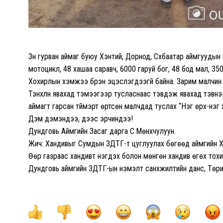
Зүүн гурван аймаг буюу Хэнтий, Дорнод, Сүхбаатар аймгуудын
мотоцикл, 48 хашаа саравч, 6000 гаруй бог, 48 бод мал, 35
Хохирлын хэмжээ бүрэн эцэслэгдээгүй байна. Зарим малчин ө
Тэнхлүүн явахад тэмээгээр тусласнаас тэвдэж явахад тэвнээр
аймагт гарсан түймэрт өртсөн малчдад туслах “Нэг өрх-нэг 
Дэм дэмэндээ, дээс эрчиндээ!
Дундговь Аймгийн Засаг дарга С.Мөнхчулуун.
Жич: Хандивыг Сумдын ЗДТГ-т цуглуулах бөгөөд аймгийн ХХ
Өөр газраас хандивт нэгдэх болон мөнгөн хандив өгөх тох
Дундговь аймгийн ЗДТГ-ын нэмэлт санхүүжилтийн данс, Төр