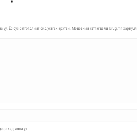
0
а уу. Ёс бус сэтгэгдлийг бид устгах эрхтэй. Мэдээний сэтгэгдэлд Urug.mn хариуцл
ээр хадгална уу.