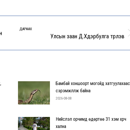
ДАРААХ
н
Улсын заан Д.Хүдэрбулга түрүүлэв
Next
post:
,
Бамбай хоншоорт могойд хатгуулахаас
сэрэмжлүүлж байна
2026-08-08
Нийслэл орчимд өдөртөө 31 хэм хүрч
хална