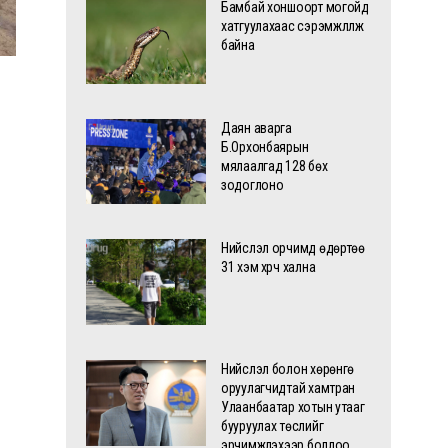
Бамбай хоншоорт могойд
хатгуулахаас сэрэмжлүүлж
байна
Даян аварга
Б.Орхонбаярын
мялаалгад 128 бөх
зодоглоно
Нийслэл орчимд өдөртөө
31 хэм хүрч хална
Нийслэл болон хөрөнгө
оруулагчидтай хамтран
Улаанбаатар хотын утааг
бууруулах төслийг
эрчимжүүлэхээр боллоо