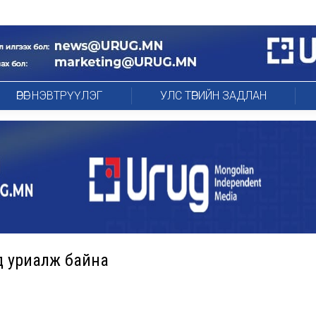
ӨРӨГ НЭВТРҮҮЛЭГ
УЛС ТӨРИЙН ЗАДЛАН
д уриалж байна