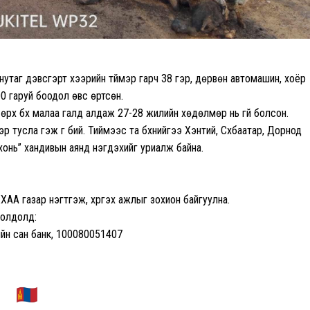
 нутаг дэвсгэрт хээрийн түймэр гарч 38 гэр, дөрвөн автомашин, хоёр
00 гаруй боодол өвс өртсөн.
рх бүх малаа галд алдаж 27-28 жилийн хөдөлмөр нь үгүй болсон.
 тусла гэж үг бий. Тиймээс та бүхнийгээ Хэнтий, Сүхбаатар, Дорнод
хонь” хандивын аянд нэгдэхийг уриалж байна.
АА газар нэгтгэж, хүргэх ажлыг зохион байгуулна.
иолдолд:
ийн сан банк, 100080051407