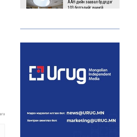
ААН-үүдийн заавал бүрдүүлдэг
103 бүртгэлийг хүчингүй
болголоо
З.Мэндсайхан: Нөөцийн
махыг цахим системээр
бүртгэж, ил тод болгоно
Маргааш цахилгаан
хязгаарлах хуваарь
С.Амарсайхан: 60 гаруй
ага
тэрбум төгрөгийн
шийдвэр гүйцэтгэлийг
эрчимжүүлж, орон сууцны
хохирлыг барагдуулна