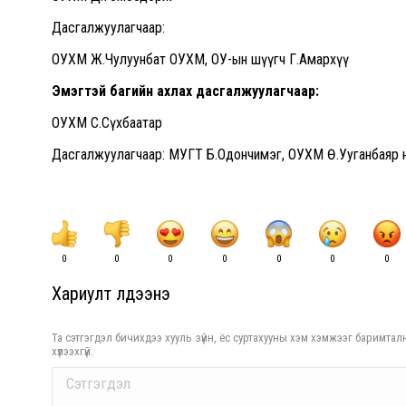
Дасгалжуулагчаар:
ОУХМ Ж.Чулуунбат ОУХМ, ОУ-ын шүүгч Г.Амархүү
Эмэгтэй багийн ахлах дасгалжуулагчаар:
ОУХМ С.Сүхбаатар
Дасгалжуулагчаар: МУГТ Б.Одончимэг, ОУХМ Ө.Ууганбаяр н
0
0
0
0
0
0
0
Хариулт үлдээнэ үү
Та сэтгэгдэл бичихдээ хууль зүйн, ёс суртахууны хэм хэмжээг баримталн
хүлээхгүй.
Comment