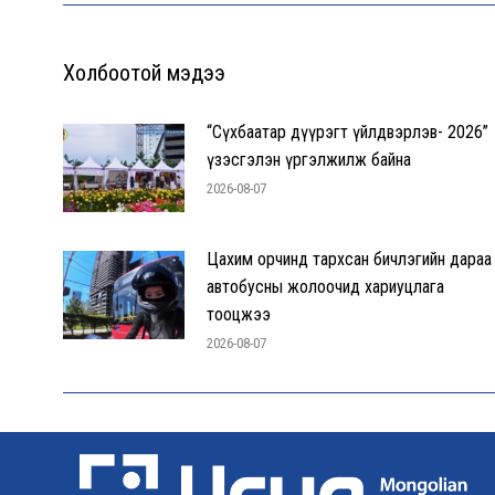
Холбоотой мэдээ
“Сүхбаатар дүүрэгт үйлдвэрлэв- 2026”
үзэсгэлэн үргэлжилж байна
2026-08-07
Цахим орчинд тархсан бичлэгийн дараа
автобусны жолоочид хариуцлага
тооцжээ
2026-08-07