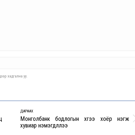
ээр хадгална уу.
ДАРААХ
ц
Монголбанк бодлогын хүүгээ хоёр нэгж
Next
хувиар нэмэгдүүллээ
post: