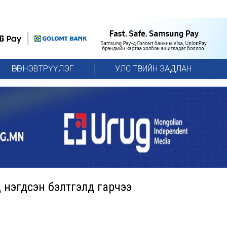
ӨРӨГ НЭВТРҮҮЛЭГ
УЛС ТӨРИЙН ЗАДЛАН
тод нэгдсэн бэлтгэлд гарчээ