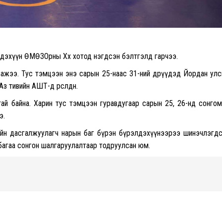
рэлдэхүүн ӨМӨЗОрны Хөх хотод нэгдсэн бэлтгэлд гарчээ.
л ажээ. Тус тэмцээн энэ сарын 25-наас 31-ний өдрүүдэд Йордан ул
 тивийн АШТ-д өрсөлдөнө.
ьтай байна. Харин тус тэмцээн гуравдугаар сарын 25, 26-нд сонго
э.
багийн дасгалжуулагч нарын баг бүрэн бүрэлдэхүүнээрээ шинэчлэгд
н багаа сонгон шалгаруулалтаар тодруулсан юм.