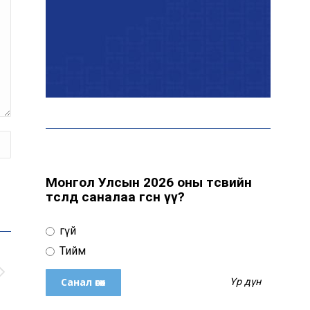
“Хотын дарга сонсож
байна” платформыг
наймдугаар сарын 14-
нөөс ажиллуулна
Монгол залуу АНУ-ын
Вашингтон хотын орон
гэргүй эмэгтэйг
хүчирхийлэгчээс аварчээ
Монгол Улсын 2026 оны төсвийн
төсөлд саналаа өгсөн үү?
А.Оргилмаа дэлхийн
аваргад дөрвөн төрөлд
Үгүй
медаль хүртлээ
Тийм
Үр дүн
Дэлхий даяар элсэн
чихрийн үнэ нэмэгдэх