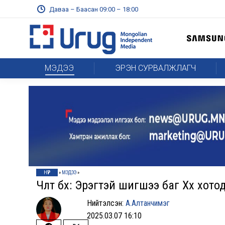
Даваа – Баасан 09:00 – 18:00
МЭДЭЭ
ЭРЭН СУРВАЛЖЛАГЧ
НҮҮР
»
МЭДЭЭ
»
Чөлөөт бөх: Эрэгтэй шигшээ баг Хөх хо
Нийтэлсэн:
А.Алтанчимэг
2025.03.07 16:10