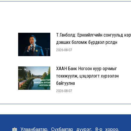
Т.Ганболд: Ерөнхийлөгчийн сонгуульд нэр
дэвших боломж бүрдвэл өрсөлдөнө
2026-08-07
ХААН Банк Ногоон нуур орчмыг
тохижуулж, цэцэрлэгт хүрээлэн
байгуулна
2026-08-07
Улаанбаатар, Сүхбаатар дүүрэг, 8-р хороо,