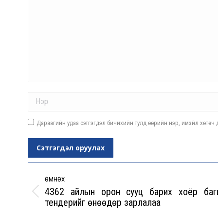
Name *
Дараагийн удаа сэтгэгдэл бичихийн тулд өөрийн нэр, имэйл хөтөч д
Сэтгэгдэл оруулах
Post
navigation
ӨМНӨХ
4362 айлын орон сууц барих хоёр баг
Previous
тендерийг өнөөдөр зарлалаа
post: