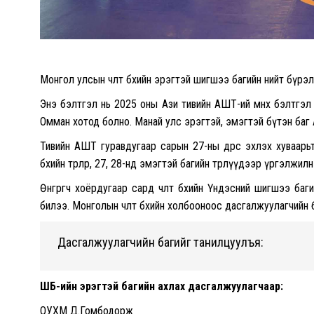
Монгол улсын чөлөөт бөхийн эрэгтэй шигшээ багийн нийт бү
Энэ бэлтгэл нь 2025 оны Ази тивийн АШТ-ий өмнөх бэлтгэ
Омман хотод болно. Манай улс эрэгтэй, эмэгтэй бүтэн баг Аз
Тивийн АШТ гуравдугаар сарын 27-ны өдрөөс эхлэх хуваар
бөхийн төрлөөр, 27, 28-нд эмэгтэй багийн төрлүүдээр үргэлжилн
Өнгөрөгч хоёрдугаар сард чөлөөт бөхийн Үндэсний шигшээ 
билээ. Монголын чөлөөт бөхийн холбооноос дасгалжуулагчий
Дасгалжуулагчийн багийг танилцуулъя:
ҮШБ-ийн эрэгтэй багийн ахлах дасгалжуулагчаар:
ОУХМ Д.Гомбодорж