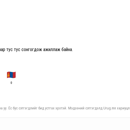
ар тус тус сонгогдож ажиллаж байна.
0
а уу. Ёс бус сэтгэгдлийг бид устгах эрхтэй. Мэдээний сэтгэгдэлд Urug.mn хариуцл