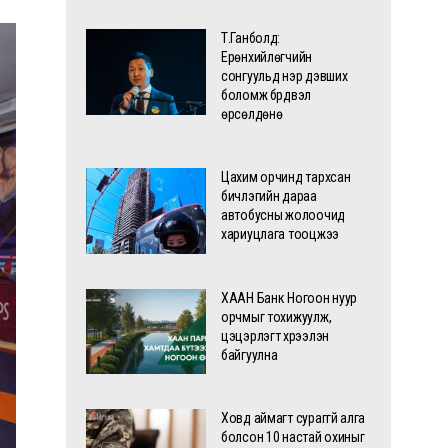
Т.Ганболд:
Ерөнхийлөгчийн
сонгуульд нэр дэвших
боломж бүрдвэл
өрсөлдөнө
Цахим орчинд тархсан
бичлэгийн дараа
автобусны жолоочид
хариуцлага тооцжээ
ХААН Банк Ногоон нуур
орчмыг тохижуулж,
цэцэрлэгт хүрээлэн
байгуулна
Ховд аймагт сураггүй алга
болсон 10 настай охиныг