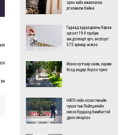
эрэн хайх ажиллагаа
үргэлжилж байна
Гадаад худалдааны бараа
эргэлт 19.4 тэрбум
ам.долларт хүрч, экспорт
сын
57.5 хувиар өсжээ
мол
Ихэнх нутгаар халж, зарим
бүсэд аадар бороо орно
сэн
НАТО-гийн логистикийн
чухал төв Лейпцигийн
нисэх буудалд бөмбөгтэй
дрон илэрлээ