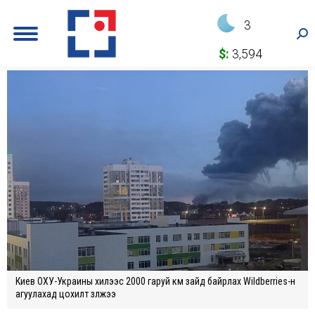
3
Sea
$:
3,594
Киев ОХУ-Украины хилээс 2000 гаруй км зайд байрлах Wildberries-н
агуулахад цохилт үзүүлжээ