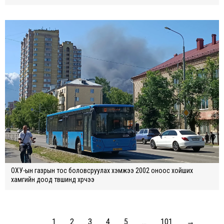
ОХУ-ын газрын тос боловсруулах хэмжээ 2002 оноос хойших
хамгийн доод түвшинд хүрчээ
1
2
3
4
5
…
101
→