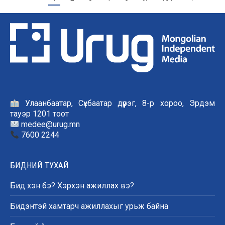
Улаанбаатар, Сүхбаатар дүүрэг, 8-р хороо, Эрдэм
тауэр 1201 тоот
medee@urug.mn
7600 2244
БИДНИЙ ТУХАЙ
Бид хэн бэ? Хэрхэн ажиллах вэ?
Бидэнтэй хамтарч ажиллахыг урьж байна