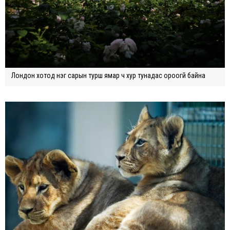
Лондон хотод нэг сарын турш ямар ч хур тунадас ороогүй байна