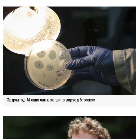
Эрдэмтэд AI ашиглан цоо шинэ вирусүүд бүтээжээ