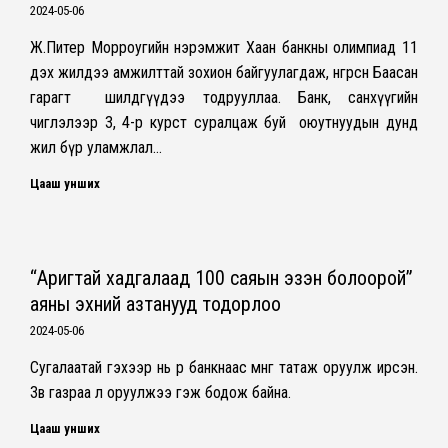
2024-05-06
Ж.Питер Морроугийн нэрэмжит Хаан банкны олимпиад 11
дэх жилдээ амжилттай зохион байгуулагдаж, өнгөрсөн Баасан
гарагт шилдгүүдээ тодрууллаа. Банк, санхүүгийн
чиглэлээр 3, 4-р курст суралцаж буй оюутнуудын дунд
жил бүр уламжлал…
Цааш унших
“Аригтай хадгалаад 100 саяын эзэн болоорой”
аяны эхний азтанууд тодорлоо
2024-05-06
Сугалаатай гэхээр нь өөр банкнаас мөнгөө татаж оруулж ирсэн.
Зөв газраа л оруулжээ гэж бодож байна.
Цааш унших