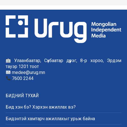
Улаанбаатар, Сүхбаатар дүүрэг, 8-р хороо, Эрдэм
тауэр 1201 тоот
medee@urug.mn
7600 2244
БИДНИЙ ТУХАЙ
Бид хэн бэ? Хэрхэн ажиллах вэ?
Бидэнтэй хамтарч ажиллахыг урьж байна