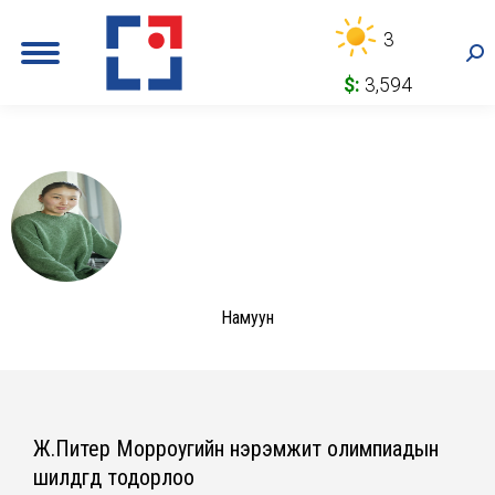
3
Sea
$:
3,594
Намуун
Ж.Питер Морроугийн нэрэмжит олимпиадын
шилдгүүд тодорлоо