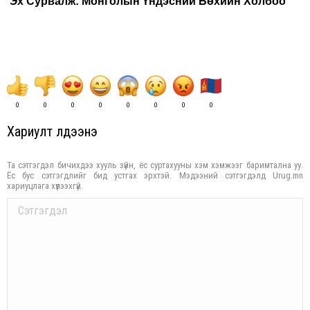
Эx Сурвалж: Монголын Үндэсний Бөxийн Xолбоо
0
0
0
0
0
0
0
0
Хариулт үлдээнэ үү
Та сэтгэгдэл бичихдээ хууль зүйн, ёс суртахууны хэм хэмжээг баримтална уу.
Ёс бус сэтгэгдлийг бид устгах эрхтэй. Мэдээний сэтгэгдэлд Urug.mn
хариуцлага хүлээхгүй.
Comment