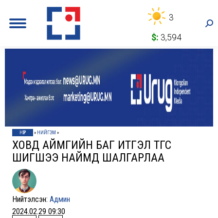
3
Sea
$:
3,594
НҮҮР
»
НИЙГЭМ
»
XОВД АЙМГИЙН БАГ ИТГЭЛ ТӨГС
ШИГШЭЭ НАЙМД ШАЛГАРЛАА
Нийтэлсэн:
Админ
2024.02.29 09:30