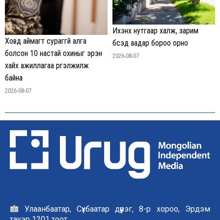
Ихэнх нутгаар халж, зарим
Ховд аймагт сураггүй алга
бүсэд аадар бороо орно
болсон 10 настай охиныг эрэн
2026-08-07
хайх ажиллагаа үргэлжилж
байна
2026-08-07
Улаанбаатар, Сүхбаатар дүүрэг, 8-р хороо, Эрдэм
тауэр 1201 тоот