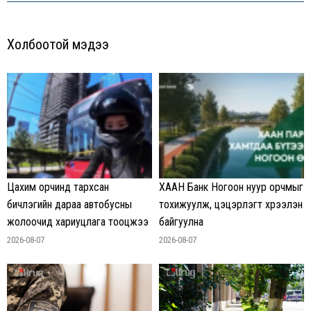
Холбоотой мэдээ
Цахим орчинд тархсан
ХААН Банк Ногоон нуур орчмыг
бичлэгийн дараа автобусны
тохижуулж, цэцэрлэгт хүрээлэн
жолоочид хариуцлага тооцжээ
байгуулна
2026-08-07
2026-08-07