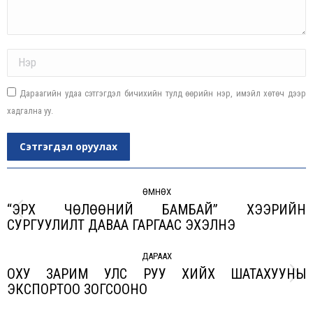
Name *
Дараагийн удаа сэтгэгдэл бичихийн тулд өөрийн нэр, имэйл хөтөч дээр
хадгална уу.
Сэтгэгдэл оруулах
Post
navigation
ӨМНӨХ
“ЭРX ЧӨЛӨӨНИЙ БАМБАЙ” XЭЭРИЙН
Previous
СУРГУУЛИЛТ ДАВАА ГАРГААС ЭXЭЛНЭ
post:
ДАРААХ
ОХУ ЗАРИМ УЛС РУУ ХИЙХ ШАТАХУУНЫ
Next
ЭКСПОРТОО ЗОГСООНО
post: