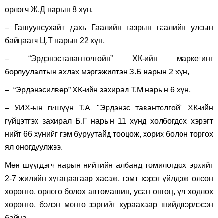
орлогч Ж.Д нарын 8 хүн,
– Гашуунсухайт дахь Гаалийн газрын гаалийн улсын
байцаагч Ц.Т нарын 22 хүн,
– “Эрдэнэставантолгойн” ХК-ийн маркетинг
борлуулалтын ахлах мэргэжилтэн З.Б нарын 2 хүн,
– “Эрдэнэсилвер” ХК-ийн захирал Т.М нарын 6 хүн,
– УИХ-ын гишүүн Т.А, "Эрдэнэс тавантолгой" ХК-ийн
гүйцэтгэх захирал Б.Г нарын 11 хүнд холбогдох хэрэгт
нийт 66 хүнийг гэм буруутайд тооцож, хорих болон торгох
ял оногдуулжээ.
Мөн шүүгдэгч нарын нийтийн албанд томилогдох эрхийг
2-7 жилийн хугацаагаар хасаж, гэмт хэрэг үйлдэж олсон
хөрөнгө, орлого болох автомашин, усан онгоц, үл хөдлөх
хөрөнгө, бэлэн мөнгө зэргийг хураахаар шийдвэрлэсэн
байна.