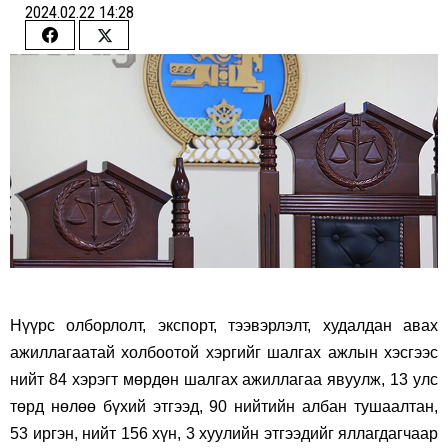
2024.02.22 14:28
Share
Share
on
on
Facebook
Twitter
Нүүрс олборлолт, экспорт, тээвэрлэлт, худалдан авах
ажиллагаатай холбоотой хэргийг шалгах ажлын хэсгээс
нийт 84 хэрэгт мөрдөн шалгах ажиллагаа явуулж, 13 улс
төрд нөлөө бүхий этгээд, 90 нийтийн албан тушаалтан,
53 иргэн, нийт 156 хүн, 3 хуулийн этгээдийг яллагдагчаар