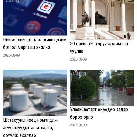
Нийслэлийн цэцэрлэгийн цахим
30 орны 570 гаруй эрдэмтэн
бүртгэл маргааш эхэлнэ
чуулна
2026-08-09
2026-08-09
Улаанбаатарт өнөөдөр аадар
бороо орно
Шатахууны нөөц нэмэгдүүлж,
2026-08-09
агуулахуудыг ашиглалтад
оруулж эхэллээ