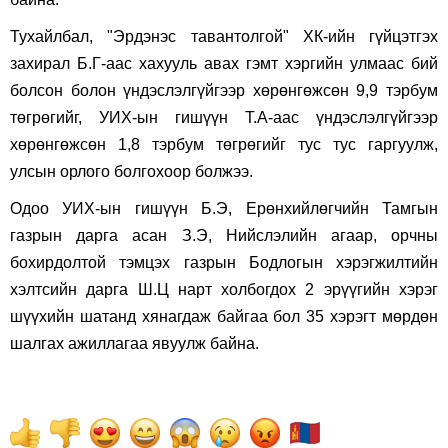
Тухайлбал, "Эрдэнэс тавантолгой" ХК-ийн гүйцэтгэх
захирал Б.Г-аас хахууль авах гэмт хэргийн улмаас бий
болсон болон үндэслэлгүйгээр хөрөнгөжсөн 9,9 тэрбум
төгрөгийг, УИХ-ын гишүүн Т.А-аас үндэслэлгүйгээр
хөрөнгөжсөн 1,8 тэрбум төгрөгийг тус тус гаргуулж,
улсын орлого болгохоор болжээ.
Одоо УИХ-ын гишүүн Б.Э, Ерөнхийлөгчийн Тамгын
газрын дарга асан З.Э, Нийслэлийн агаар, орчны
бохирдолтой тэмцэх газрын Бодлогын хэрэгжилтийн
хэлтсийн дарга Ш.Ц нарт холбогдох 2 эрүүгийн хэрэг
шүүхийн шатанд хянагдаж байгаа бол 35 хэрэгт мөрдөн
шалгах ажиллагаа явуулж байна.