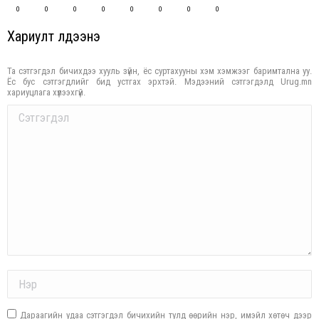
0
0
0
0
0
0
0
0
Хариулт үлдээнэ үү
Та сэтгэгдэл бичихдээ хууль зүйн, ёс суртахууны хэм хэмжээг баримтална уу.
Ёс бус сэтгэгдлийг бид устгах эрхтэй. Мэдээний сэтгэгдэлд Urug.mn
хариуцлага хүлээхгүй.
Comment
Name *
Дараагийн удаа сэтгэгдэл бичихийн тулд өөрийн нэр, имэйл хөтөч дээр