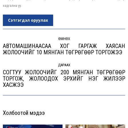
хадгална уу.
Сэтгэгдэл оруулах
Post
navigation
ӨМНӨХ
АВТОМАШИНААСАА ХОГ ГАРГАЖ ХАЯСАН
Previous
ЖОЛООЧИЙГ 10 МЯНГАН ТӨГРӨГӨӨР ТОРГОЖЭЭ
post:
ДАРААХ
СОГТУУ ЖОЛООЧИЙГ 200 МЯНГАН ТӨГРӨГӨӨР
ТОРГОЖ, ЖОЛООДОХ ЭРХИЙГ НЭГ ЖИЛЭЭР
Next
ХАСЖЭЭ
post:
Холбоотой мэдээ