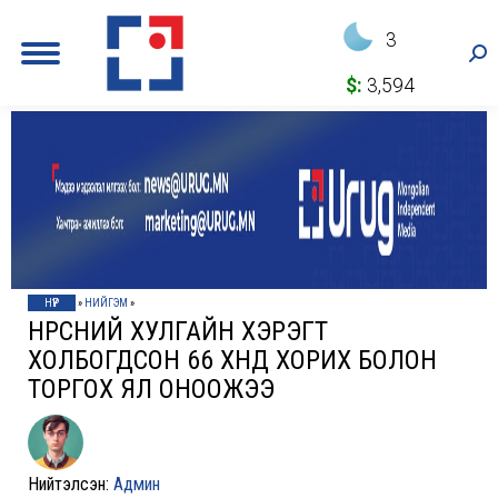
3
Sea
$:
3,594
НҮҮР
»
НИЙГЭМ
»
НҮҮРСНИЙ ХУЛГАЙН ХЭРЭГТ
ХОЛБОГДСОН 66 ХҮНД ХОРИХ БОЛОН
ТОРГОХ ЯЛ ОНООЖЭЭ
Нийтэлсэн:
Админ