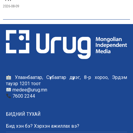
2026-08-09
Улаанбаатар, Сүхбаатар дүүрэг, 8-р хороо, Эрдэм
тауэр 1201 тоот
medee@urug.mn
7600 2244
БИДНИЙ ТУХАЙ
Бид хэн бэ? Хэрхэн ажиллах вэ?