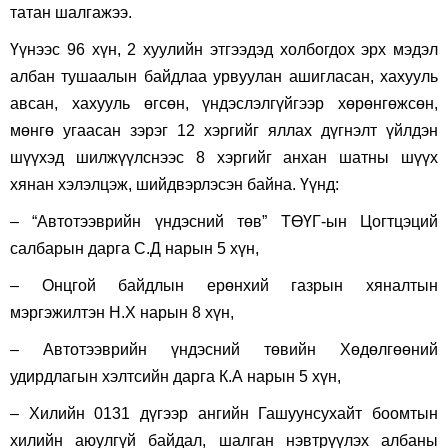
татан шалгажээ.
Үүнээс 96 хүн, 2 хуулийн этгээдэд холбогдох эрх мэдэл
албан тушаалын байдлаа урвуулан ашигласан, хахууль
авсан, хахууль өгсөн, үндэслэлгүйгээр хөрөнгөжсөн,
мөнгө угаасан зэрэг 12 хэргийг яллах дүгнэлт үйлдэн
шүүхэд шилжүүлснээс 8 хэргийг анхан шатны шүүх
хянан хэлэлцэж, шийдвэрлэсэн байна. Үүнд:
– “Автотээврийн үндэсний төв” ТӨҮГ-ын Цогтцэций
салбарын дарга С.Д нарын 5 хүн,
– Онцгой байдлын ерөнхий газрын хяналтын
мэргэжилтэн Н.Х нарын 8 хүн,
– Автотээврийн үндэсний төвийн Хөдөлгөөний
удирдлагын хэлтсийн дарга К.А нарын 5 хүн,
– Хилийн 0131 дүгээр ангийн Гашуунсухайт боомтын
хилийн аюулгүй байдал, шалган нэвтрүүлэх албаны