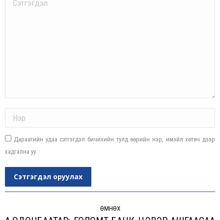
Comment
Name *
Дараагийн удаа сэтгэгдэл бичихийн тулд өөрийн нэр, имэйл хөтөч дээр
хадгална уу.
Сэтгэгдэл оруулах
Post
navigation
ӨМНӨХ