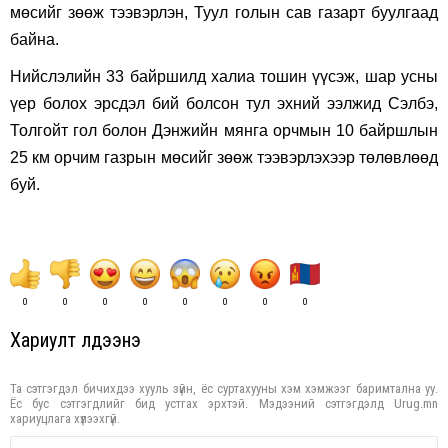
мөсийг зөөж тээвэрлэн, Туул голын сав газарт буулгаад
байна.
Нийслэлийн 33 байршилд халиа тошин үүсэж, шар усны
үер болох эрсдэл бий болсон тул эхний ээлжид Сэлбэ,
Толгойт гол болон Дэнжийн мянга орчмын 10 байршлын
25 км орчим газрын мөсийг зөөж тээвэрлэхээр төлөвлөөд
буй.
0
0
0
0
0
0
0
0
Хариулт үлдээнэ үү
Та сэтгэгдэл бичихдээ хууль зүйн, ёс суртахууны хэм хэмжээг баримтална уу.
Ёс бус сэтгэгдлийг бид устгах эрхтэй. Мэдээний сэтгэгдэлд Urug.mn
хариуцлага хүлээхгүй.