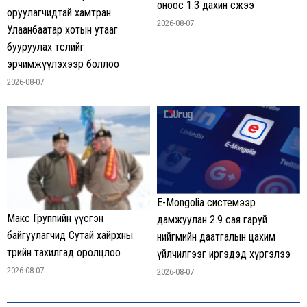
оноос 1.3 дахин өсжээ
оруулагчидтай хамтран
2026-08-07
Улаанбаатар хотын утааг
бууруулах төслийг
эрчимжүүлэхээр боллоо
2026-08-07
E-Mongolia системээр
Макс Группийн үүсгэн
дамжуулан 2.9 сая гаруй
байгуулагчид Сутай хайрхны
нийгмийн даатгалын цахим
төрийн тахилгад оролцлоо
үйлчилгээг иргэдэд хүргэлээ
2026-08-07
2026-08-07