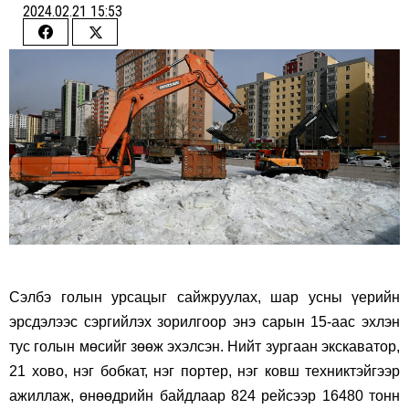
2024.02.21 15:53
Share
Share
on
on
Facebook
Twitter
Сэлбэ голын урсацыг сайжруулах, шар усны үерийн
эрсдэлээс сэргийлэх зорилгоор энэ сарын 15-аас эхлэн
тус голын мөсийг зөөж эхэлсэн. Нийт зургаан экскаватор,
21 хово, нэг бобкат, нэг портер, нэг ковш техниктэйгээр
ажиллаж, өнөөдрийн байдлаар 824 рейсээр 16480 тонн