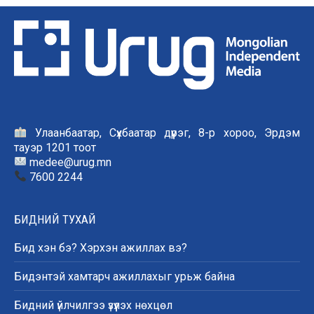
Улаанбаатар, Сүхбаатар дүүрэг, 8-р хороо, Эрдэм
тауэр 1201 тоот
medee@urug.mn
7600 2244
БИДНИЙ ТУХАЙ
Бид хэн бэ? Хэрхэн ажиллах вэ?
Бидэнтэй хамтарч ажиллахыг урьж байна
Бидний үйлчилгээ үзүүлэх нөхцөл