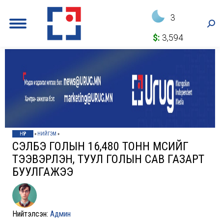
3
Sea
$:
3,594
НҮҮР
»
НИЙГЭМ
»
СЭЛБЭ ГОЛЫН 16,480 ТОНН МӨСИЙГ
ТЭЭВЭРЛЭН, ТУУЛ ГОЛЫН САВ ГАЗАРТ
БУУЛГАЖЭЭ
Нийтэлсэн:
Админ