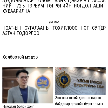
А.ОДОНБААТАР: ГОЛОМТ БАНК ЦЭВЭР АШГААСАА
НИЙТ 72.8 ТЭРБУМ ТӨГРӨГИЙН НОГДОЛ АШИГ
Previous
ХУВААРИЛНА
post:
ДАРААХ
НӨАТ-ЫН СУГАЛААНЫ ТОХИРЛООС НЭГ СУПЕР
Next
АЗТАН ТОДОРЛОО
post:
Холбоотой мэдээ
Энэ оны эхний долоон сарын
байдлаар зөрчлийн бүртгэл өмнөх
Нийслэл болон хөрөнгө