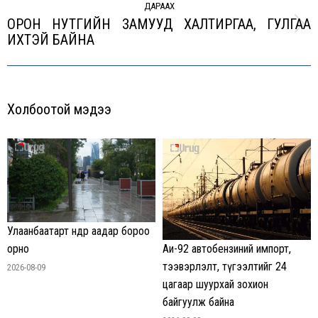
ДАРААХ
ОРОН НУТГИЙН ЗАМУУД XАЛТИРГАА, ГУЛГАА
Next
ИXТЭЙ БАЙНА
post:
Холбоотой мэдээ
Улаанбаатарт өнөөдөр аадар бороо
орно
Аи-92 автобензиний импорт,
тээвэрлэлт, түгээлтийг 24
2026-08-09
цагаар шуурхай зохион
байгуулж байна