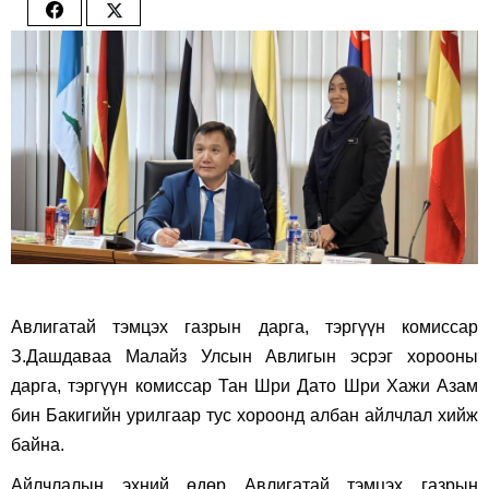
Share
Share
on
on
Facebook
Twitter
Авлигатай тэмцэх газрын дарга, тэргүүн комиссар
З.Дашдаваа Малайз Улсын Авлигын эсрэг хорооны
дарга, тэргүүн комиссар Тан Шри Дато Шри Хажи Азам
бин Бакигийн урилгаар тус хороонд албан айлчлал хийж
байна.
Айлчлалын эхний өдөр Авлигатай тэмцэх газрын