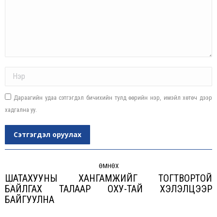
Name *
Дараагийн удаа сэтгэгдэл бичихийн тулд өөрийн нэр, имэйл хөтөч дээр
хадгална уу.
Сэтгэгдэл оруулах
Post
navigation
ӨМНӨХ
ШАТАХУУНЫ ХАНГАМЖИЙГ ТОГТВОРТОЙ
БАЙЛГАХ ТАЛААР ОХУ-ТАЙ ХЭЛЭЛЦЭЭР
Previous
БАЙГУУЛНА
post: