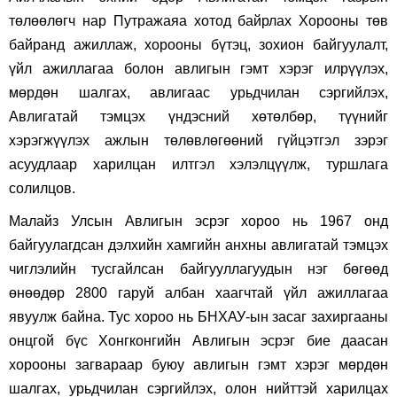
төлөөлөгч нар Путражаяа хотод байрлах Хорооны төв
байранд ажиллаж, хорооны бүтэц, зохион байгуулалт,
үйл ажиллагаа болон авлигын гэмт хэрэг илрүүлэх,
мөрдөн шалгах, авлигаас урьдчилан сэргийлэх,
Авлигатай тэмцэх үндэсний хөтөлбөр, түүнийг
хэрэгжүүлэх ажлын төлөвлөгөөний гүйцэтгэл зэрэг
асуудлаар харилцан илтгэл хэлэлцүүлж, туршлага
солилцов.
Малайз Улсын Авлигын эсрэг хороо нь 1967 онд
байгуулагдсан дэлхийн хамгийн анхны авлигатай тэмцэх
чиглэлийн тусгайлсан байгууллагуудын нэг бөгөөд
өнөөдөр 2800 гаруй албан хаагчтай үйл ажиллагаа
явуулж байна. Тус хороо нь БНХАУ-ын засаг захиргааны
онцгой бүс Хонгконгийн Авлигын эсрэг бие даасан
хорооны загвараар буюу авлигын гэмт хэрэг мөрдөн
шалгах, урьдчилан сэргийлэх, олон нийттэй харилцах