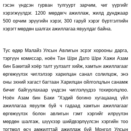
гэсэн үндсэн гурван тулгуурт зарчим, чиг үүргийг
хэрэгжүүлдэг. 1200 мөрдөгч ажиллаж, жилд дунджаар
500 орчим эрүүгийн хэрэг, 300 гаруй хэрэг бүртгэлтийн
хэрэгт мөрдөн шалгах ажиллагаа явуулдаг байна.
Тус өдөр Малайз Улсын Авлигын эсрэг хорооны дарга,
тэргүүн комиссар, ноён Тан Шри Дато Шри Хажи Азам
бин Бакитай хоёр талт уулзалт хийж, хамтын ажиллагааг
өргөжүүлэх чиглэлээр харилцан санал солилцож, энэ
оны эхний хагаст багтаан Харилцан ойлголцлын санамж
бичиг байгуулахаар үндсэн чиглэлүүдээ тохиролцлоо.
Ноён Азам бин Баки “Хэдий богино хугацаанд үйл
ажиллагаа явуулж буй ч гадаад хамтын ажиллагааг
өргөжүүлэх болон авлигын гэмт хэргийг илрүүлэн
мөрдөн шалгаж, шүүхээр шийдвэрлүүлсэн хэргийн тоо
тогтмол өсч амжилттай ажиллаж буй Монгол Улсын