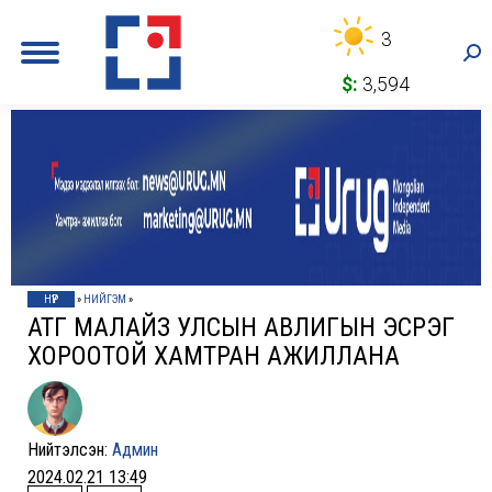
3
Sea
$:
3,594
НҮҮР
»
НИЙГЭМ
»
АТГ МАЛАЙЗ УЛСЫН АВЛИГЫН ЭСРЭГ
ХОРООТОЙ ХАМТРАН АЖИЛЛАНА
Нийтэлсэн:
Админ
2024.02.21 13:49