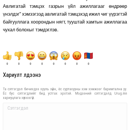
Авлигатай тэмцэх газрын үйл ажиллагааг өндрөөр
үнэлдэг” хэмээгээд авлигатай тэмцэхэд ижил чиг үүрэгтэй
байгууллага хоорондын нягт, тууштай хамтын ажиллагаа
чухал болохыг тэмдэглэв.
0
0
0
0
0
0
0
0
Хариулт үлдээнэ үү
Та сэтгэгдэл бичихдээ хууль зүйн, ёс суртахууны хэм хэмжээг баримтална уу.
Ёс бус сэтгэгдлийг бид устгах эрхтэй. Мэдээний сэтгэгдэлд Urug.mn
хариуцлага хүлээхгүй.
Comment