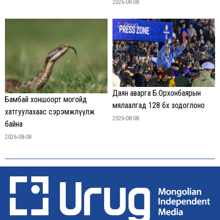
2026-08-08
Даян аварга Б.Орхонбаярын
Бамбай хоншоорт могойд
мялаалгад 128 бөх зодоглоно
хатгуулахаас сэрэмжлүүлж
2026-08-08
байна
2026-08-08