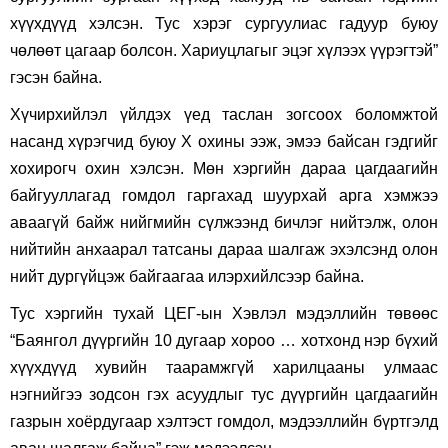
хүүхдүүд хэлсэн. Тус хэрэг сургуулиас гадуур буюу
чөлөөт цагаар болсон. Хариуцлагыг эцэг хүлээх үүрэгтэй”
гэсэн байна.
Хүчирхийлэл үйлдэх үед таслан зогсоох боломжтой
насанд хүрэгчид буюу Х охины ээж, эмээ байсан гэдгийг
хохирогч охин хэлсэн. Мөн хэргийн дараа цагдаагийн
байгууллагад гомдол гаргахад шуурхай арга хэмжээ
аваагүй байж нийгмийн сүлжээнд бичлэг нийтэлж, олон
нийтийн анхаарал татсаны дараа шалгаж эхэлсэнд олон
нийт дургүйцэж байгаагаа илэрхийлсээр байна.
Тус хэргийн тухай ЦЕГ-ын Хэвлэл мэдэллийн төвөөс
“Баянгол дүүргийн 10 дугаар хороо … хотхонд нэр бүхий
хүүхдүүд хувийн таарамжгүй харилцааны улмаас
нэгнийгээ зодсон гэх асуудлыг тус дүүргийн цагдаагийн
газрын хоёрдугаар хэлтэст гомдол, мэдээллийн бүртгэлд