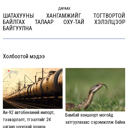
ДАРААХ
ШАТАХУУНЫ ХАНГАМЖИЙГ ТОГТВОРТОЙ
БАЙЛГАХ ТАЛААР ОХУ-ТАЙ ХЭЛЭЛЦЭЭР
Next
БАЙГУУЛНА
post:
Холбоотой мэдээ
Аи-92 автобензиний импорт,
Бамбай хоншоорт могойд
тээвэрлэлт, түгээлтийг 24
хатгуулахаас сэрэмжлүүлж байна
цагаар шуурхай зохион