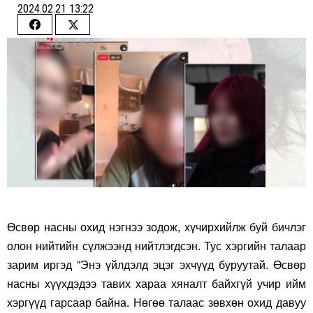
2024.02.21 13:22
Share
Share
on
on
Facebook
Twitter
Өсвөр насны охид нэгнээ зодож, хүчирхийлж буй бичлэг
олон нийтийн сүлжээнд нийтлэгдсэн. Тус хэргийн талаар
зарим иргэд “Энэ үйлдэлд эцэг эхчүүд буруутай. Өсвөр
насны хүүхдэдээ тавих хараа хяналт байхгүй учир ийм
хэргүүд гарсаар байна. Нөгөө талаас зөвхөн охид давуу