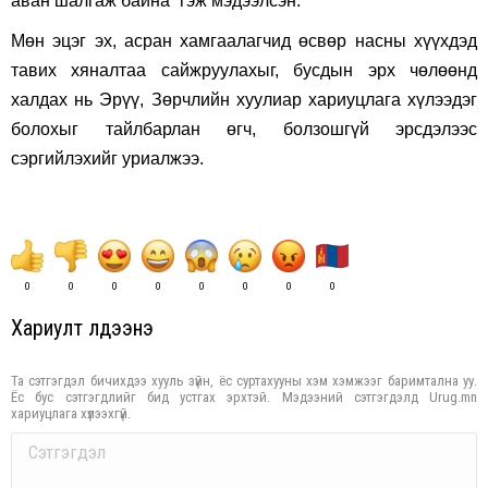
аван шалгаж байна” гэж мэдээлсэн.
Мөн эцэг эх, асран хамгаалагчид өсвөр насны хүүхдэд
тавих хяналтаа сайжруулахыг, бусдын эрх чөлөөнд
халдах нь Эрүү, Зөрчлийн хуулиар хариуцлага хүлээдэг
болохыг тайлбарлан өгч, болзошгүй эрсдэлээс
сэргийлэхийг уриалжээ.
0
0
0
0
0
0
0
0
Хариулт үлдээнэ үү
Та сэтгэгдэл бичихдээ хууль зүйн, ёс суртахууны хэм хэмжээг баримтална уу.
Ёс бус сэтгэгдлийг бид устгах эрхтэй. Мэдээний сэтгэгдэлд Urug.mn
хариуцлага хүлээхгүй.
Comment