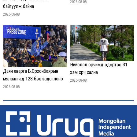
2026-08-08
байгуулж байна
2026-08-08
Нийслэл орчимд өдөртөө 31
Даян аварга Б.Орхонбаярын
хэм хүрч хална
мялаалгад 128 бөх зодоглоно
2026-08-08
2026-08-08