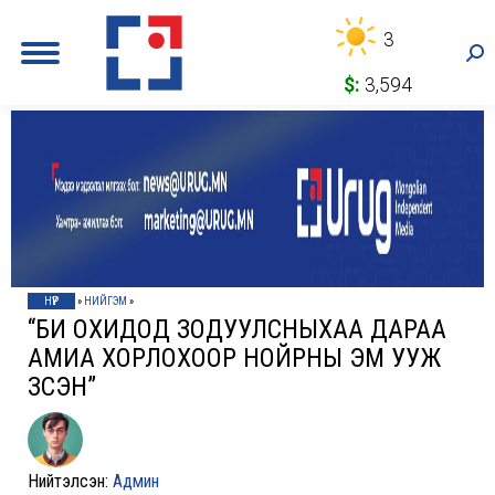
3
Sea
$:
3,594
НҮҮР
»
НИЙГЭМ
»
“БИ ОХИДОД ЗОДУУЛСНЫХАА ДАРАА
АМИА ХОРЛОХООР НОЙРНЫ ЭМ УУЖ
ҮЗСЭН”
Нийтэлсэн:
Админ