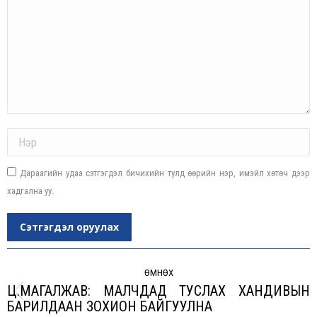
Name *
Дараагийн удаа сэтгэгдэл бичихийн тулд өөрийн нэр, имэйл хөтөч дээр
хадгална уу.
Сэтгэгдэл оруулах
Post
navigation
ӨМНӨХ
Ц.МАГАЛЖАВ: МАЛЧДАД ТУСЛАХ ХАНДИВЫН
Previous
БАРИЛДААН ЗОХИОН БАЙГУУЛНА
post: