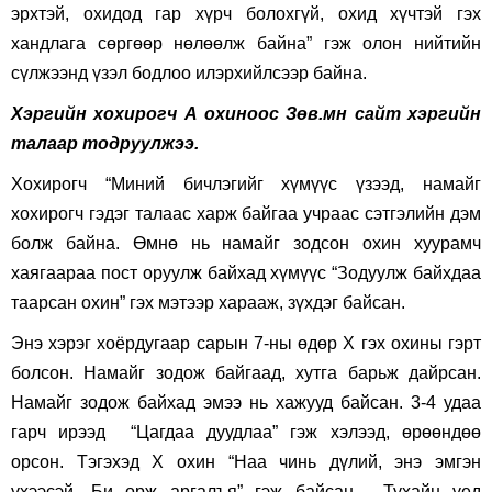
эрхтэй, охидод гар хүрч болохгүй, охид хүчтэй гэх
хандлага сөргөөр нөлөөлж байна” гэж олон нийтийн
сүлжээнд үзэл бодлоо илэрхийлсээр байна.
Хэргийн хохирогч А охиноос Зөв.мн сайт хэргийн
талаар тодруулжээ.
Хохирогч “Миний бичлэгийг хүмүүс үзээд, намайг
хохирогч гэдэг талаас харж байгаа учраас сэтгэлийн дэм
болж байна. Өмнө нь намайг зодсон охин хуурамч
хаягаараа пост оруулж байхад хүмүүс “Зодуулж байхдаа
таарсан охин” гэх мэтээр харааж, зүхдэг байсан.
Энэ хэрэг хоёрдугаар сарын 7-ны өдөр Х гэх охины гэрт
болсон. Намайг зодож байгаад, хутга барьж дайрсан.
Намайг зодож байхад эмээ нь хажууд байсан. 3-4 удаа
гарч ирээд “Цагдаа дуудлаа” гэж хэлээд, өрөөндөө
орсон. Тэгэхэд Х охин “Наа чинь дүлий, энэ эмгэн
үхээсэй. Би орж аргалъя” гэж байсан. Тухайн үед