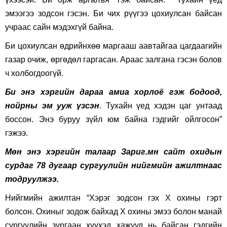
эмээгээ зодсон гэсэн. Би чих рүүгээ цохиулсан байсан
учраас сайн мэдэхгүй байна.
Би цохиулсан өдрийнхөө маргааш аавтайгаа цагдаагийн
газар очиж, өргөдөл гаргасан. Араас залгана гэсэн болов
ч холбогдоогүй.
Би энэ хэргийн дараа амиа хорлоё гэж бодоод,
нойрны эм ууж үзсэн
. Тухайн үед хэдэн цаг унтаад
боссон. Энэ буруу зүйл юм байна гэдгийг ойлгосон”
гэжээ.
Мөн энэ хэргийн талаар Зариг.мн сайт охидын
сурдаг 78 дугаар сургуулийн нийгмийн ажилтнаас
тодруулжээ.
Нийгмийн ажилтан “Хэрэг зодсон гэх Х охины гэрт
болсон. Охиныг зодож байхад Х охины эмээ болон манай
сургуулийн зургаан хүүхэд хажууд нь байсан гэдгийн