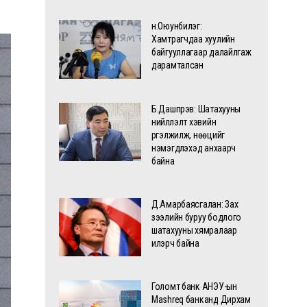
н.Оюунбилэг:
Хамтрагчдаа хуулийн
байгууллагаар далайлгаж
дарамталсан
Б.Дашпүрэв: Шатахууны
нийлүүлэлт хэвийн
үргэлжилж, нөөцийг
нэмэгдүүлэхэд анхаарч
байна
Д.Амарбаясгалан: Зах
зээлийн буруу бодлого
шатахууны хямралаар
илэрч байна
Голомт банк АНЭУ-ын
Mashreq банканд Дирхам