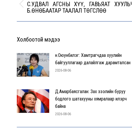
С.УДВАЛ АГСНЫ ХҮҮ, ГАВЬЯАТ ХУУЛЬ
Previous
Б.ӨНӨБААТАР ТААЛАЛ ТӨГСЛӨӨ
post:
Холбоотой мэдээ
н.Оюунбилэг: Хамтрагчдаа хуулийн
байгууллагаар далайлгаж дарамталсан
2026-08-06
Д.Амарбаясгалан: Зах зээлийн буруу
бодлого шатахууны хямралаар илэрч
байна
2026-08-06