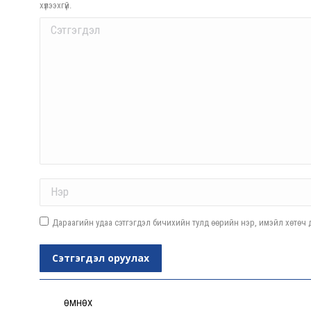
хүлээхгүй.
Comment
Name *
Дараагийн удаа сэтгэгдэл бичихийн тулд өөрийн нэр, имэйл хөтөч д
Сэтгэгдэл оруулах
Post
navigation
ӨМНӨХ