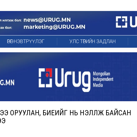
ӨРӨГ НЭВТРҮҮЛЭГ
УЛС ТӨРИЙН ЗАДЛАН
ЭЭ ОРУУЛАН, БИЕИЙГ НЬ ҮНЭЛҮҮЛЖ БАЙСАН
ЭЭ