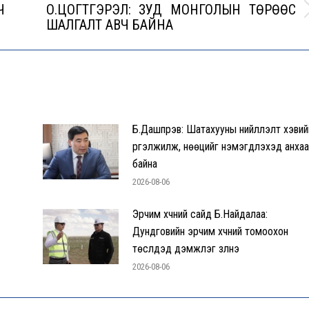
Ч
О.ЦОГТГЭРЭЛ: ЗУД МОНГОЛЫН ТӨРӨӨС
Next
ШАЛГАЛТ АВЧ БАЙНА
post:
Б.Дашпүрэв: Шатахууны нийлүүлэлт хэвий
үргэлжилж, нөөцийг нэмэгдүүлэхэд анха
байна
2026-08-06
Эрчим хүчний сайд Б.Найдалаа:
Дундговийн эрчим хүчний томоохон
төслүүдэд дэмжлэг үзүүлнэ
2026-08-06