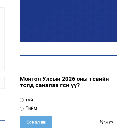
Хэт халалтаас
сэрэмжлээрэй: Өнөөдөр
говийн бүсэд +39 хэм хүрч
хална
Б.Саранцэцэг: Монголоо
таниулах үйлсийн нэг хэсэг
болж буйдаа баяртай
байна
Монгол Улсын 2026 оны төсвийн
төсөлд саналаа өгсөн үү?
ОХУ Евро-2, Евро-3,
Евро-4 стандартын
Үгүй
бензин импортлохыг
зөвшөөрчээ
Тийм
Үр дүн
Дуучин Рианна ургацын
баярт зориулсан