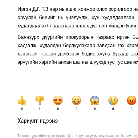
Иргэн Д.Г, Т.З нар нь ашиг хонжоо олох зорилгоор 
оруулан биеийг нь үнэлүүлж, хүн худалдаалсан г
худалдаалах/-т зааснаар яллах дүгнэлт үйлдэн Баян
Баянзүрх дүүргийн прокурорын газраас иргэн Б.
хадгалж, худалдан борлуулахаар завдсан гэх хэрэг
хэрэгсэл, тэсэрч дэлбэрэх бодис хууль бусаар эз
эрүүгийн хэргийн анхан шатны шүүхэд тус тус шилж
0
0
0
0
0
0
0
Хариулт үлдээнэ үү
Та сэтгэгдэл бичихдээ хууль зүйн, ёс суртахууны хэм хэмжээг баримталн