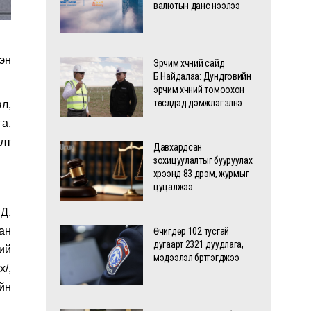
валютын данс нээлээ
эн
Эрчим хүчний сайд
Б.Найдалаа: Дундговийн
эрчим хүчний томоохон
төслүүдэд дэмжлэг үзүүлнэ
л,
а,
алт
Давхардсан
зохицуулалтыг бууруулах
хүрээнд 83 дүрэм, журмыг
цуцалжээ
Д,
бан
Өчигдөр 102 тусгай
дугаарт 2321 дуудлага,
ий
мэдээлэл бүртгэгджээ
х/,
йн