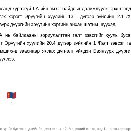
насанд хүрээгүй Т.А-ийн эмзэг байдлыг далимдуулж эрхшээл
эх хэрэгт Эрүүгийн хуулийн 13.1 дүгээр зүйлийн 2.1 /Х
зүрх дүүргийн эрүүгийн хэргийн анхан шатны шүүхэд,
А нь байлдааны зориулалттай галт зэвсгийг хууль буса
т Эрүүгийн хуулийн 20.4 дүгээр зүйлийн 1 /Галт зэвсэг, г
эмших/-д зааснаар яллах дүгнэлт үйлдэн Баянзүрх дүүрги
үүллээ.
0
а уу. Ёс бус сэтгэгдлийг бид устгах эрхтэй. Мэдээний сэтгэгдэлд Urug.mn хариуцл