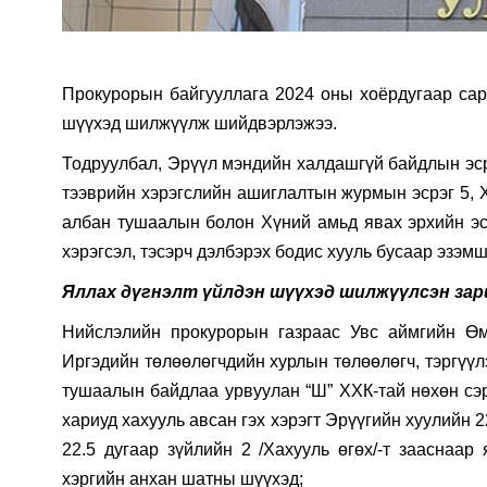
Прокурорын байгууллага 2024 оны хоёрдугаар сары
шүүхэд шилжүүлж шийдвэрлэжээ.
Тодруулбал, Эрүүл мэндийн халдашгүй байдлын эсрэ
тээврийн хэрэгслийн ашиглалтын журмын эсрэг 5, Х
албан тушаалын болон Хүний амьд явах эрхийн эсрэ
хэрэгсэл, тэсэрч дэлбэрэх бодис хууль бусаар эзэмш
Яллах дүгнэлт үйлдэн шүүхэд шилжүүлсэн зар
Нийслэлийн прокурорын газраас Увс аймгийн Өм
Иргэдийн төлөөлөгчдийн хурлын төлөөлөгч, тэргүүл
тушаалын байдлаа урвуулан “Ш” ХХК-тай нөхөн сэрг
хариуд хахууль авсан гэх хэрэгт Эрүүгийн хуулийн 2
22.5 дугаар зүйлийн 2 /Хахууль өгөх/-т зааснаар
хэргийн анхан шатны шүүхэд;