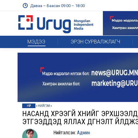
Даваа – Баасан 09:00 – 18:00
МЭДЭЭ
ЭРЭН СУРВАЛЖЛАГЧ
НҮҮР
»
НИЙГЭМ
»
НАСАНД ХҮРЭЭГҮЙ ХҮНИЙГ ЭРХШЭЭЛД
ЭТГЭЭДҮҮДЭД ЯЛЛАХ ДҮГНЭЛТ ҮЙЛДЖ
Нийтэлсэн:
Админ