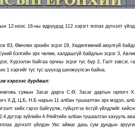
н 12-ноос 16-ны өдрүүдэд 112 хэрэгт яллах дүгнэлт үйлд
г 83, Өмчлөх эрхийн эсрэг 19, Хөдөлгөөний аюулгүй байда
үний бэлгийн эрх чөлөө, халдашгүй байдлын эсрэг 3, Авлиг
г, Хүрээлэн байгаа орчны эсрэг тус бүр 2, Галт зэвсэг, г
их 1 хэргийг тус тус шүүхэд шилжүүлсэн байна.
им хэргээс дурдвал:
нөговь сумын Засаг дарга С.Ө, Засаг даргын орлогч Х.
эгч Х.Д, Ц.Б, Н.Б нарын 11 албан тушаалтан эрх мэдэл, ал
ээлт хийх гэрээ байгуулж, гүйцэтгэх ёсгүй үйлдлийг хийсн
2.4 дүгээр зүйлийн 4 /Нийтийн албан тушаалтан хахууль ава
 яллах дүгнэлт үйлдэн Увс аймаг дахь сум дундын эрүүги