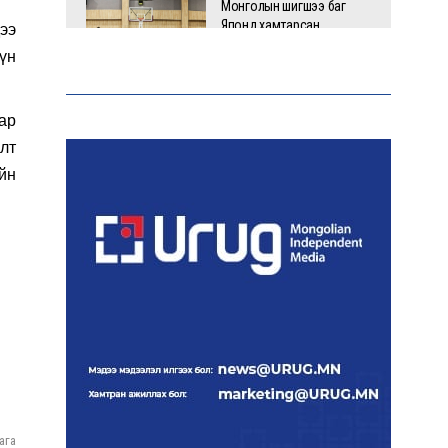
Монголын шигшээ баг
Японд хамтарсан
дээ
бэлтгэлд оролцоно
үн
ар
Өнөөдөр цахилгаан
хязгаарлах байршил
алт
йн
“Явуулын оффис” өнөөдөр
“Нарантуул” ОУХТ-д
ажиллана
Н.Номтойбаяр:
Өвөлжилтийн бэлтгэлд
зориулж Дорнод аймгийн
Онцгой комисст 50 тонн
ага
шатахуун олгоно