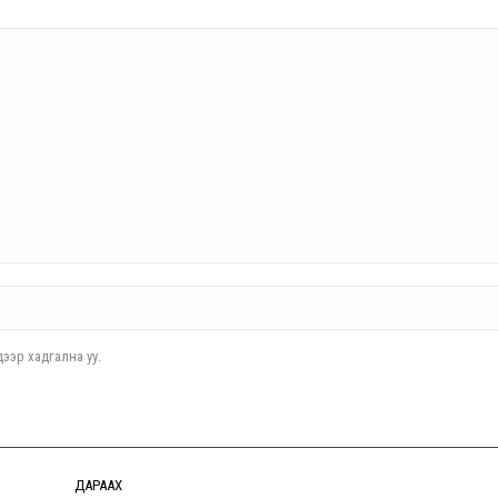
ээр хадгална уу.
ДАРААХ