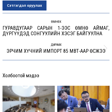
Сэтгэгдэл оруулах
Post
navigation
ӨМНӨХ
ГУРАВДУГААР САРЫН 1-ЭЭС ӨМНӨ АЙМАГ,
Previous
ДҮРГҮҮДЭД СОНГУУЛИЙН ХЭСЭГ БАЙГУУЛНА
post:
ДАРААХ
ЭРЧИМ ХҮЧНИЙ ИМПОРТ 85 МВТ-ААР ӨСЖЭЭ
Next
post:
Холбоотой мэдээ