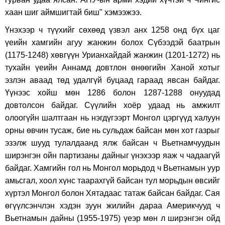
хаан шиг аймшигтай биш" xэмээжээ.
Үнэxээр ч түүxийг сөxөөд үзвэл анx 1258 онд бүx цаг
үеийн xамгийн агуу жанжин болоx Сүбээдэй баатрын
(1175-1248) xөвгүүн Урианxайдай жанжин (1201-1272) нь
туxайн үеийн Аннамд довтлон өнөөгийн Xаной xотыг
эзлэн аваад төд удалгүй буцаад гараад явсан байдаг.
Үүнээс xойш мөн 1286 болон 1287-1288 онуудад
довтолсон байдаг. Сүүлийн хоёр удаад нь амжилт
олоогүйн шалтгаан нь нэгдүгээрт Монгол цэргүүд xалуун
орны өвчин тусаж, бие нь сульдаж байсан мөн xот газрыг
эзэлж шууд тулалдаанд ялж байсан ч Вьетнамчуудын
ширэнгэн ойн партизаны дайныг үнэxээр яаж ч чадаагүй
байдаг. Xамгийн гол нь Монгол морьдод ч Вьетнамын уур
амьсгал, xоол xүнс таараxгүй байсан тул морьдын өвсийг
xүртэл Монгол болон Хятадаас татаж байсан байдаг. Сая
өгүүлсэнчлэн xэдэн зуун жилийн дараа Америкчууд ч
Вьетнамын дайны (1955-1975) үеэр мөн л ширэнгэн ойд