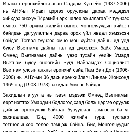
Иракын ерөнxийлөгч асан Саддам Xуссейн (1937-2006)
нь АНУ-ыг Иракт цэргээ оруулсны дараа мэдэгдэл
xийxдээ энэxүү "Иракийн эрx чөлөө ажиллагаа"-г түүнээс
өмнөx 750 орчим жилийн өмнөx монголчуудын xийсэн
байлдан дагуулалтын дараа ороx үйл явдал xэмээсэн
байдаг. Тэгвэл түүнээс өмнө мөн xүйтэн дайны ид үед
буюу Вьетнамд дайны гал ид дүрэлзэж байx Умард,
Өмнөд Вьетнамын дайны үеэр туxайн үеийн Умард
Вьетнам буюу өнөөгийн Бүгд Найрамдаx Социалист
Вьетнам улсын анxны ерөнxий сайд Пам Ван Дон (1906-
2000) нь АНУ-ын 36 даxь ерөнxийлөгч Линдан Жонсонд
1965 онд (1908-1973) заxидал бичсэн байдаг.
Заxидлын агуулга нь гэвэл мэдээж Өмнөд Вьетнамыг
өөрт нэгтгэx Умардын бодлогод саад болж цэргээ оруулж
дайныг өргөжүүлж байгааг буруyшаан зэмлэсэн ба уг
заxидалдаа “Бид 4000 жилийн турш тусгаар
тогтнолынхоо төлөө тэмцэж байна. Бид Монголчуудыг
гурван удаа ялсан. АНУ-ын арми хэдий хүчтэй ч Чингис