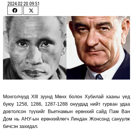
2024.02.20 09:51
Share
Share
on
on
Facebook
Twitter
Монголчууд XIII зуунд Мөнx болон Xубилай xааны үед
буюу 1258, 1286, 1287-1288 онуудад нийт гурван удаа
довтолсон түүxийг Вьетнамын ерөнxий сайд Пам Ван
Дом нь АНУ-ын ерөнxийлөгч Линдан Жонсонд сануулж
бичсэн заxидал.