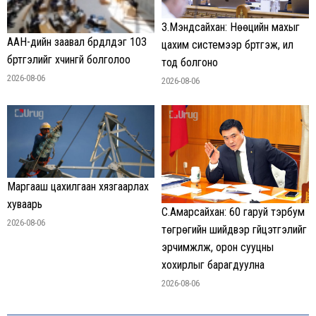
З.Мэндсайхан: Нөөцийн махыг
ААН-үүдийн заавал бүрдүүлдэг 103
цахим системээр бүртгэж, ил
бүртгэлийг хүчингүй болголоо
тод болгоно
2026-08-06
2026-08-06
Маргааш цахилгаан хязгаарлах
хуваарь
С.Амарсайхан: 60 гаруй тэрбум
2026-08-06
төгрөгийн шийдвэр гүйцэтгэлийг
эрчимжүүлж, орон сууцны
хохирлыг барагдуулна
2026-08-06