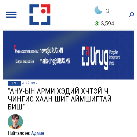
3
Sea
$:
3,594
НҮҮР
»
НИЙГЭМ
»
“АНУ-ЫН АРМИ ХЭДИЙ ХҮЧТЭЙ Ч
ЧИНГИС ХААН ШИГ АЙМШИГТАЙ
БИШ”
Нийтэлсэн:
Админ