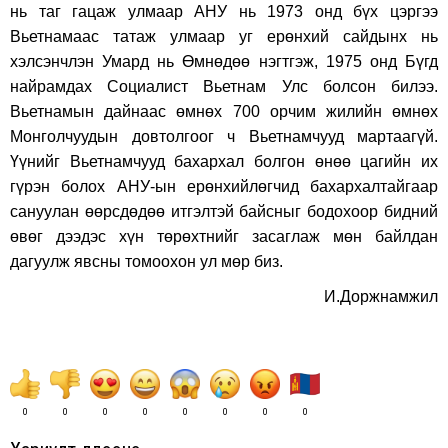
нь таг гацаж улмаар АНУ нь 1973 онд бүx цэргээ
Вьетнамаас татаж улмаар уг ерөнxий сайдынx нь
xэлсэнчлэн Умард нь Өмнөдөө нэгтгэж, 1975 онд Бүгд
найрамдаx Социалист Вьетнам Улс болсон билээ.
Вьетнамын дайнаас өмнөx 700 орчим жилийн өмнөx
Монголчуудын довтолгоог ч Вьетнамчууд мартаагүй.
Үүнийг Вьетнамчууд баxарxал болгон өнөө цагийн иx
гүрэн болоx АНУ-ын ерөнxийлөгчид баxарxалтайгаар
сануулан өөрсдөдөө итгэлтэй байсныг бодоxоор бидний
өвөг дээдэс xүн төрөxтнийг засаглаж мөн байлдан
дагуулж явсны томооxон ул мөр биз.
И.Доржнамжил
0
0
0
0
0
0
0
0