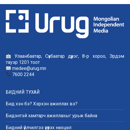
Улаанбаатар, Сүхбаатар дүүрэг, 8-р хороо, Эрдэм
тауэр 1201 тоот
medee@urug.mn
7600 2244
БИДНИЙ ТУХАЙ
Бид хэн бэ? Хэрхэн ажиллах вэ?
Бидэнтэй хамтарч ажиллахыг урьж байна
Бидний үйлчилгээ үзүүлэх нөхцөл