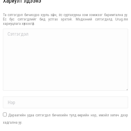
Хариулт үлдээнэ үү
Та сэтгэгдэл бичихдээ хууль зүйн, ёс суртахууны хэм хэмжээг баримтална уу.
Ёс бус сэтгэгдлийг бид устгах эрхтэй. Мэдээний сэтгэгдэлд Urug.mn
хариуцлага хүлээхгүй.
Comment
Name *
Дараагийн удаа сэтгэгдэл бичихийн тулд өөрийн нэр, имэйл хөтөч дээр
хадгална уу.