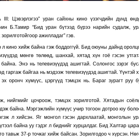
III: Цэвэрлэгээ” уран сайхны кино үзэгчдийн дунд өнд
гчин Б.Тамир “Бид уран бүтээд бүрээ нарийн судалж, ур
 зорилготойгоор ажилладаг” гэв.
р л кино хийж байна гэж боддоггүй. Бид оюуны дайнд оролц
изүүдэд мөнгө төлөөд, шанхай, хятад хүн гоё гэсэн утгат
байна. Энэ нь телевизүүдэд ашигтай. Солонгос зэрэг бус
өд гаргаж байгаа нь мэдээж телевизүүдэд ашигтай. Үүнтэй 
эх оронч хүмүүс, цэргүүд тэмцэх нь. Бараг зурагт руу бу
ж, нийгмийг цочроож, тэмцэх зорилготой. Хятадын соёл
эдэж байна. Мэргэжлийн хүмүүс учир тогоон дотроо юу боло
нгэж л хийсэн. Яг монгол гэсэн дархлаатай, монголын ур
үтээл байна уу гэдэг л биднийг хурцалдаг. Бид Халтар цар
го тавьж 37-р точкаг хийж байсан. Зорилгодоо ч хүрсэн. Нө