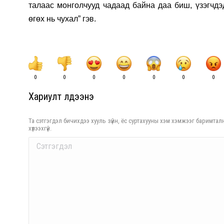
талаас монголчууд чадаад байна даа биш, үзэгчдэ
өгөх нь чухал” гэв.
0
0
0
0
0
0
0
Хариулт үлдээнэ үү
Та сэтгэгдэл бичихдээ хууль зүйн, ёс суртахууны хэм хэмжээг баримталн
хүлээхгүй.
Comment