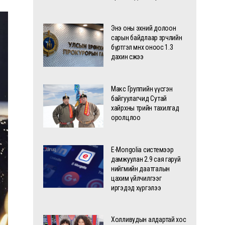
Энэ оны эхний долоон
сарын байдлаар зөрчлийн
бүртгэл өмнөх оноос 1.3
дахин өсжээ
Макс Группийн үүсгэн
байгуулагчид Сутай
хайрхны төрийн тахилгад
оролцлоо
E-Mongolia системээр
дамжуулан 2.9 сая гаруй
нийгмийн даатгалын
цахим үйлчилгээг
иргэдэд хүргэлээ
Холливудын алдартай хос