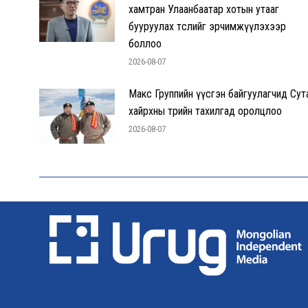
хамтран Улаанбаатар хотын утааг
бууруулах төслийг эрчимжүүлэхээр
боллоо
2026-08-07
Макс Группийн үүсгэн байгуулагчид Сут
хайрхны төрийн тахилгад оролцлоо
2026-08-07