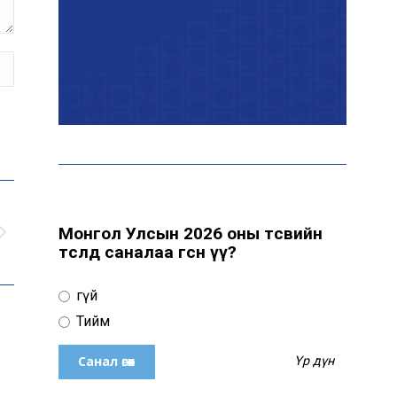
байна
“Сүхбаатар дүүрэгт
үйлдвэрлэв- 2026”
үзэсгэлэн үргэлжилж
байна
Т.Ганболд: Ерөнхийлөгчийн
сонгуульд нэр дэвших
боломж бүрдвэл өрсөлдөнө
Монгол Улсын 2026 оны төсвийн
төсөлд саналаа өгсөн үү?
Цахим орчинд тархсан
Үгүй
бичлэгийн дараа
автобусны жолоочид
Тийм
хариуцлага тооцжээ
Үр дүн
ХААН Банк Ногоон нуур