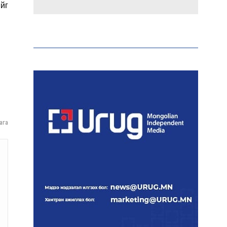
йг
Эрдэмтэд AI ашиглан цоо
шинэ вирусүүд бүтээжээ
Ш.Шинэцэцэгийг
хохироосон гэх 2011 оны
хэргийг прокуророос
шүүхэд шилжүүлжээ
ага
Meta компанийг 567 сая
ам.доллароор торгожээ
Шатахууны нийлүүлэлт
эрчимжиж, түгээлтийн
хүчин чадлыг нэмэгдүүлж