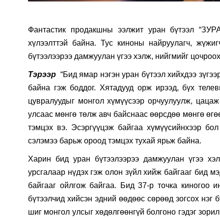
Фантастик продакшны ээлжит уран бүтээл “ЗУРА 
хүлээлттэй байна. Тус киноны найруулагч, жүжи
бүтээлээрээ дамжуулан үгээ хэлж, нийгмийг цочроох
Тэрээр
“Бид ямар нэгэн уран бүтээл хийхдээ зүгээ
байна гэж боддог. Хятадууд орж ирээд, бүх телев
цувралуудыг монгол хүмүүсээр орчуулуулж, цацаж 
улсаас мөнгө төлж авч байснаас өөрсдөө мөнгө өгө
тэмцэх вэ. Эсэргүүцэж байгаа хүмүүсийнхээр бол 
сэлэмээ барьж ороод тэмцэх тухай ярьж байна.
Харин бид уран бүтээлээрээ дамжуулан үгээ хэл
урсгалаар нүдэх гэж олон зүйл хийж байгааг бид м
байгааг ойлгож байгаа. Бид 37-р точка киногоо и
бүтээлчид хийсэн эдний өөдөөс сөрөөд зогсох нэг б
шиг монгол улсыг хөдөлгөөнгүй болгоно гэдэг зорил