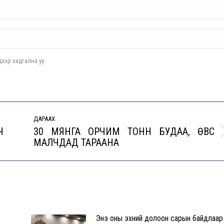
ээр хадгална уу.
ДАРААХ
Ч
30 МЯНГА ОРЧИМ ТОНН БУДАА, ӨВС
Next
МАЛЧДАД ТАРААНА
post:
Энэ оны эхний долоон сарын байдлаар