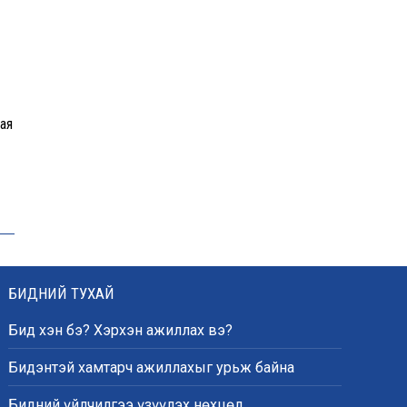
орчмыг тохижуулж,
цэцэрлэгт хүрээлэн
байгуулна
Ховд аймагт сураггүй алга
болсон 10 настай охиныг
ая
эрэн хайх ажиллагаа
үргэлжилж байна
Гадаад худалдааны бараа
эргэлт 19.4 тэрбум
ам.долларт хүрч, экспорт
57.5 хувиар өсжээ
БИДНИЙ ТУХАЙ
Бид хэн бэ? Хэрхэн ажиллах вэ?
Ихэнх нутгаар халж, зарим
бүсэд аадар бороо орно
Бидэнтэй хамтарч ажиллахыг урьж байна
Бидний үйлчилгээ үзүүлэх нөхцөл