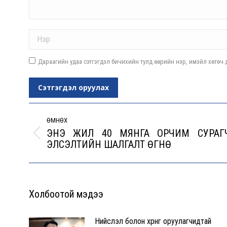
Name *
Дараагийн удаа сэтгэгдэл бичихийн тулд өөрийн нэр, имэйл хөтөч д
Сэтгэгдэл оруулах
Post
navigation
ӨМНӨХ
ЭНЭ ЖИЛ 40 МЯНГА ОРЧИМ СУРАГ
Previous
ЭЛСЭЛТИЙН ШАЛГАЛТ ӨГНӨ
post:
Холбоотой мэдээ
Нийслэл болон хөрөнгө оруулагчидтай