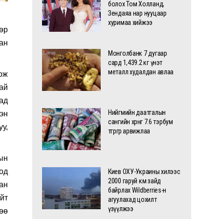
болох Том Холланд,
Зендаяа нар нууцаар
хуримаа хийжээ
өр
ан
Монголбанк 7 дугаар
сард 1,439.2 кг үнэт
металл худалдан авлаа
ож
ай
ад
Нийгмийн даатгалын
хэн
сангийн хөрөнгө 7.6 тэрбум
у,
төгрөгөөр арвижлаа
ын
од
Киев ОХУ-Украины хилээс
2000 гаруй км зайд
ан
байрлах Wildberries-н
айт
агуулахад цохилт
үзүүлжээ
гөө