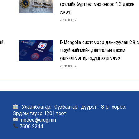
зөрчлийн бүртгэл өмнөх оноос 1.3 дахин
өсжээ
2026-08-07
ай
E-Mongolia системээр дамжуулан 2.9 с
гаруй нийгмийн даатгалын цахим
үйлчилгээг иргэдэд хүргэлээ
2026-08-07
Улаанбаатар, Сүхбаатар дүүрэг, 8-р хороо,
Эрдэм тауэр 1201 тоот
medee@urug.mn
7600 2244