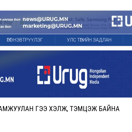
ӨРӨГ НЭВТРҮҮЛЭГ
УЛС ТӨРИЙН ЗАДЛАН
ДАМЖУУЛАН ҮГЭЭ ХЭЛЖ, ТЭМЦЭЖ БАЙНА