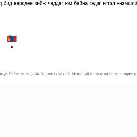
д бид өөрсдөө хийж чаддаг юм байна гэдэг итгэл үнэмшли
0
а уу. Ёс бус сэтгэгдлийг бид устгах эрхтэй. Мэдээний сэтгэгдэлд Urug.mn хариуцл