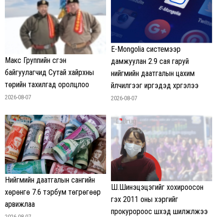
E-Mongolia системээр
Макс Группийн үүсгэн
дамжуулан 2.9 сая гаруй
байгуулагчид Сутай хайрхны
нийгмийн даатгалын цахим
төрийн тахилгад оролцлоо
үйлчилгээг иргэдэд хүргэлээ
2026-08-07
2026-08-07
Нийгмийн даатгалын сангийн
Ш.Шинэцэцэгийг хохироосон
хөрөнгө 7.6 тэрбум төгрөгөөр
гэх 2011 оны хэргийг
арвижлаа
прокуророос шүүхэд шилжүүлжээ
2026-08-07