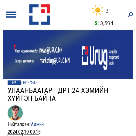
3
Sea
$:
3,594
НҮҮР
»
НИЙГЭМ
»
УЛААНБААТАРТ ӨДӨРТӨӨ 24 ХЭМИЙН
ХҮЙТЭН БАЙНА
Нийтэлсэн:
Админ
2024.02.19 09:15