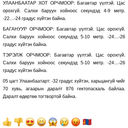
УЛААНБААТАР ХОТ ОРЧМООР: Багавтар үүлтэй. Цас
орохгүй. Салхи баруун хойноос секундэд 4-9 метр.
-22…-24 градус хүйтэн байна.
БАГАНУУР ОРЧМООР: Багавтар үүлтэй. Цас орохгүй.
Салхи баруун хойноос секундэд 5-10 метр. -24…-26
градус хүйтэн байна.
ТЭРЭЛЖ ОРЧМООР: Багавтар үүлтэй. Цас орохгүй.
Салхи баруун хойноос секундэд 5-10 метр. -24…-26
градус хүйтэн байна.
05 цагт Улаанбаатарт: -32 градус хүйтэн, харьцангуй чийг
70 хувь, агаарын даралт 876 гектопаскаль байлаа.
Даралт өдөртөө тогтвортой байна.