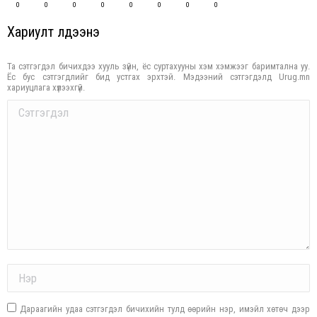
0
0
0
0
0
0
0
0
Хариулт үлдээнэ үү
Та сэтгэгдэл бичихдээ хууль зүйн, ёс суртахууны хэм хэмжээг баримтална уу.
Ёс бус сэтгэгдлийг бид устгах эрхтэй. Мэдээний сэтгэгдэлд Urug.mn
хариуцлага хүлээхгүй.
Comment
Name *
Дараагийн удаа сэтгэгдэл бичихийн тулд өөрийн нэр, имэйл хөтөч дээр