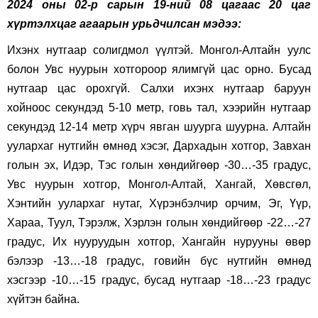
2024 оны 02-р сарын 19-ний 08 цагаас 20 цаг
хүртэлхцаг агаарын урьдчилсан мэдээ:
Ихэнх нутгаар солигдмол үүлтэй. Монгол-Алтайн уулс
болон Увс нуурын хотгороор ялимгүй цас орно. Бусад
нутгаар цас орохгүй. Салхи ихэнх нутгаар баруун
хойноос секундэд 5-10 метр, говь тал, хээрийн нутгаар
секундэд 12-14 метр хүрч явган шуурга шуурна. Алтайн
уулархаг нутгийн өмнөд хэсэг, Дархадын хотгор, Завхан
голын эх, Идэр, Тэс голын хөндийгөөр -30…-35 градус,
Увс нуурын хотгор, Монгол-Алтай, Хангай, Хөвсгөл,
Хэнтийн уулархаг нутаг, Хүрэнбэлчир орчим, Эг, Үүр,
Хараа, Туул, Тэрэлж, Хэрлэн голын хөндийгөөр -22…-27
градус, Их нууруудын хотгор, Хангайн нурууны өвөр
бэлээр -13…-18 градус, говийн бүс нутгийн өмнөд
хэсгээр -10…-15 градус, бусад нутгаар -18…-23 градус
хүйтэн байна.