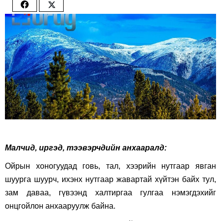
Share
Share
on
on
Facebook
Twitter
Малч­ид, иргэд, тээвэрчдийн анхааралд:
Ойрын хоногуудад говь, тал, хээрийн нутгаар явган
шуурга шуурч, ихэнх нутгаар жавартай хүйтэн байх тул,
зам даваа, гүвээнд халтиргаа гулгаа нэмэгдэхийг
онцгойлон анхааруулж байна.