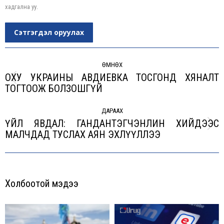
хадгална уу.
Сэтгэгдэл оруулах
Post
navigation
ӨМНӨХ
ОХУ УКРАИНЫ АВДИЕВКА ТОСГОНД ХЯНАЛТ
Previous
ТОГТООЖ БОЛЗОШГҮЙ
post:
ДАРААХ
ҮЙЛ ЯВДАЛ: ГАНДАНТЭГЧЭНЛИН ХИЙДЭЭС
Next
МАЛЧДАД ТУСЛАХ АЯН ЭХЛҮҮЛЛЭЭ
post:
Холбоотой мэдээ