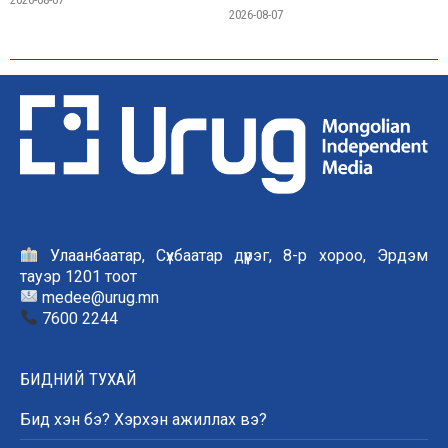
2026-08-07
Улаанбаатар, Сүхбаатар дүүрэг, 8-р хороо, Эрдэм
тауэр 1201 тоот
medee@urug.mn
7600 2244
БИДНИЙ ТУХАЙ
Бид хэн бэ? Хэрхэн ажиллах вэ?