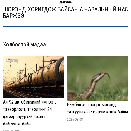
ДАРААХ
ШОРОНД ХОРИГДОЖ БАЙСАН А.НАВАЛЬНЫЙ НАС
Next
БАРЖЭЭ
post:
Холбоотой мэдээ
Аи-92 автобензиний импорт,
Бамбай хоншоорт могойд
тээвэрлэлт, түгээлтийг 24
хатгуулахаас сэрэмжлүүлж байна
цагаар шуурхай зохион
2026-08-08
байгуулж байна