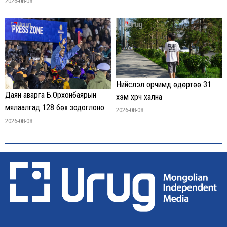
2026-08-08
Нийслэл орчимд өдөртөө 31
Даян аварга Б.Орхонбаярын
хэм хүрч хална
мялаалгад 128 бөх зодоглоно
2026-08-08
2026-08-08