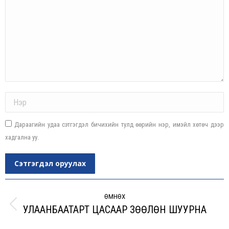
Name *
Дараагийн удаа сэтгэгдэл бичихийн тулд өөрийн нэр, имэйл хөтөч дээр
хадгална уу.
Сэтгэгдэл оруулах
Post
navigation
ӨМНӨХ
УЛААНБААТАРТ ЦАСААР ЗӨӨЛӨН ШУУРНА
Previous
post: