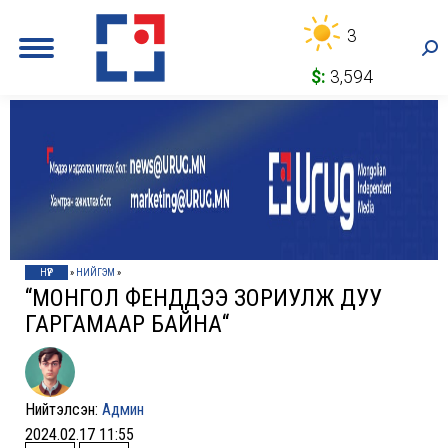
3
Sea
$:
3,594
НҮҮР
»
НИЙГЭМ
»
“МОНГОЛ ФЕНҮҮДДЭЭ ЗОРИУЛЖ ДУУ
ГАРГАМААР БАЙНА“
Нийтэлсэн:
Админ
2024.02.17 11:55