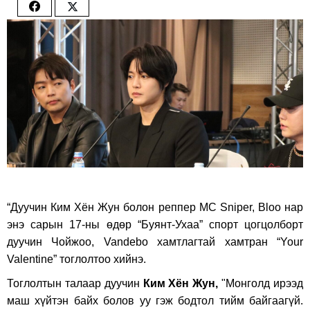
Share
Share
on
on
Facebook
Twitter
“Дуучин Ким Хён Жун болон реппер MC Sniper, Bloo нар
энэ сарын 17-ны өдөр “Буянт-Ухаа” спорт цогцолборт
дуучин Чойжоо, Vandebo хамтлагтай хамтран “Your
Valentine” тоглолтоо хийнэ.
Тоглолтын талаар дуучин
Ким Хён Жун,
"Монголд ирээд
маш хүйтэн байх болов уу гэж бодтол тийм байгаагүй.