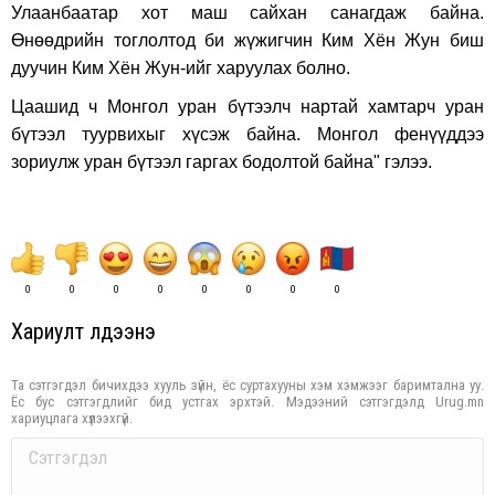
Улаанбаатар хот маш сайхан санагдаж байна.
Өнөөдрийн тоглолтод би жүжигчин Ким Хён Жун биш
дуучин Ким Хён Жун-ийг харуулах болно.
Цаашид ч Монгол уран бүтээлч нартай хамтарч уран
бүтээл туурвихыг хүсэж байна. Монгол фенүүддээ
зориулж уран бүтээл гаргах бодолтой байна" гэлээ.
0
0
0
0
0
0
0
0
Хариулт үлдээнэ үү
Та сэтгэгдэл бичихдээ хууль зүйн, ёс суртахууны хэм хэмжээг баримтална уу.
Ёс бус сэтгэгдлийг бид устгах эрхтэй. Мэдээний сэтгэгдэлд Urug.mn
хариуцлага хүлээхгүй.
Comment