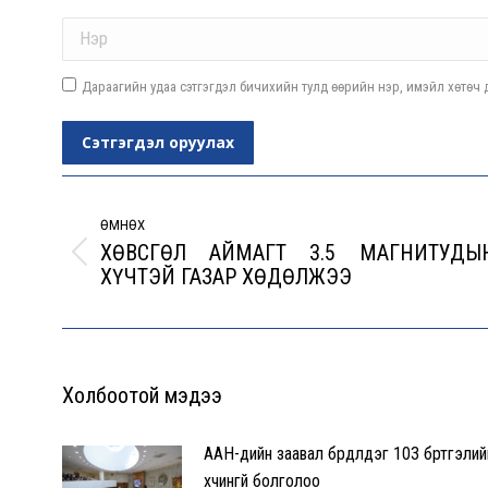
Name *
Дараагийн удаа сэтгэгдэл бичихийн тулд өөрийн нэр, имэйл хөтөч д
Сэтгэгдэл оруулах
Post
navigation
ӨМНӨХ
ХӨВСГӨЛ АЙМАГТ 3.5 МАГНИТУДЫ
Previous
ХҮЧТЭЙ ГАЗАР ХӨДӨЛЖЭЭ
post:
Холбоотой мэдээ
ААН-үүдийн заавал бүрдүүлдэг 103 бүртгэлий
хүчингүй болголоо