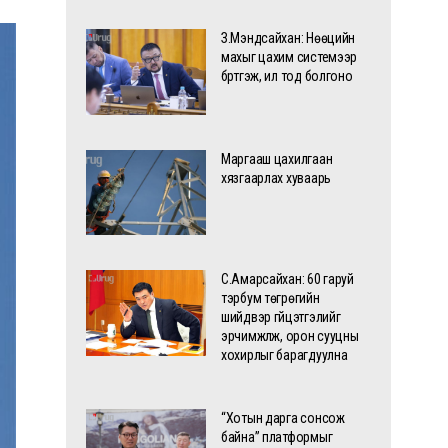
З.Мэндсайхан: Нөөцийн
махыг цахим системээр
бүртгэж, ил тод болгоно
Маргааш цахилгаан
хязгаарлах хуваарь
С.Амарсайхан: 60 гаруй
тэрбум төгрөгийн
шийдвэр гүйцэтгэлийг
эрчимжүүлж, орон сууцны
хохирлыг барагдуулна
“Хотын дарга сонсож
байна” платформыг