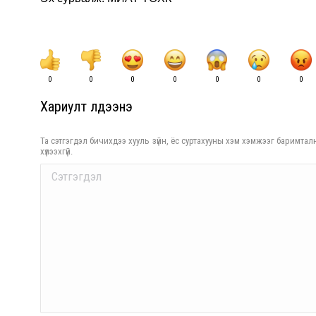
0
0
0
0
0
0
0
Хариулт үлдээнэ үү
Та сэтгэгдэл бичихдээ хууль зүйн, ёс суртахууны хэм хэмжээг баримталн
хүлээхгүй.
Comment