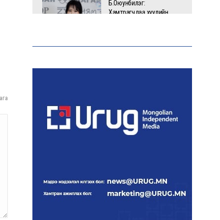
Б.Оюунбилэг:
Хамтрагчдаа хуулийн
байгууллагаар далайлгаж
дарамталсан
Б.Дашпүрэв: Шатахууны
нийлүүлэлт хэвийн
үргэлжилж, нөөцийг
нэмэгдүүлэхэд анхаарч
ага
байна
Д.Амарбаясгалан: Зах
зээлийн буруу бодлого
шатахууны хямралаар
илэрч байна
Голомт банк АНЭУ-ын
Mashreq банканд Дирхам
валютын данс нээлээ