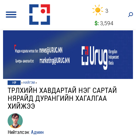
3
Sea
$:
3,594
НҮҮР
»
НИЙГЭМ
»
ТӨРӨЛХИЙН ХАВДАРТАЙ НЭГ САРТАЙ
НЯРАЙД ДУРАНГИЙН ХАГАЛГАА
ХИЙЖЭЭ
Нийтэлсэн:
Админ