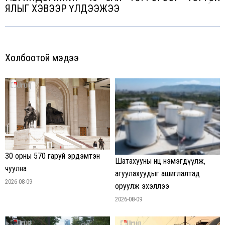
Next
ЯЛЫГ ХЭВЭЭР ҮЛДЭЭЖЭЭ
post:
Холбоотой мэдээ
30 орны 570 гаруй эрдэмтэн
Шатахууны нөөц нэмэгдүүлж,
чуулна
агуулахуудыг ашиглалтад
2026-08-09
оруулж эхэллээ
2026-08-09