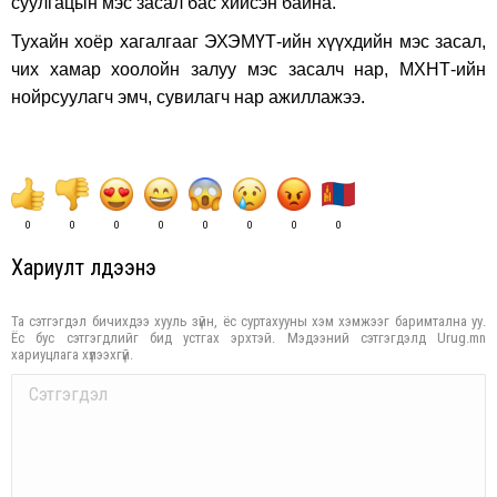
суулгацын мэс засал бас хийсэн байна.
Тухайн хоёр хагалгааг ЭХЭМҮТ-ийн хүүхдийн мэс засал,
чих хамар хоолойн залуу мэс засалч нар, МХНТ-ийн
нойрсуулагч эмч, сувилагч нар ажиллажээ.
0
0
0
0
0
0
0
0
Хариулт үлдээнэ үү
Та сэтгэгдэл бичихдээ хууль зүйн, ёс суртахууны хэм хэмжээг баримтална уу.
Ёс бус сэтгэгдлийг бид устгах эрхтэй. Мэдээний сэтгэгдэлд Urug.mn
хариуцлага хүлээхгүй.
Comment