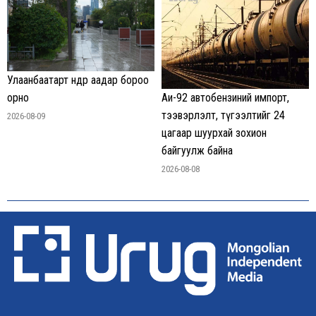
Улаанбаатарт өнөөдөр аадар бороо
орно
Аи-92 автобензиний импорт,
тээвэрлэлт, түгээлтийг 24
2026-08-09
цагаар шуурхай зохион
байгуулж байна
2026-08-08