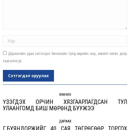
Name *
Дараагийн удаа сэтгэгдэл бичихийн тулд өөрийн нэр, имэйл хөтөч дээр
хадгална уу.
Сэтгэгдэл оруулах
Post
navigation
ӨМНӨХ
ҮЗЭГДЭХ ОРЧИН ХЯЗГААРЛАГДСАН ТУЛ
Previous
УЛААНГОМД БИШ МӨРӨНД БУУЖЭЭ
post:
ДАРААХ
Г.БУЯНДОРЖИЙГ 40 САЯ ТӨГРӨГӨӨР ТОРГОХ