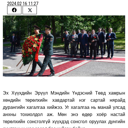
2024.02.16 11:27
Share
Share
on
on
Facebook
Twitter
Эх Хүүхдийн Эрүүл Мэндийн Үндэсний Төвд хамрын
хөндийн төрөлхийн хавдартай нэг сартай нярайд
дурангийн хагалгаа хийжээ. Уг хагалгаа нь манай улсад
анхны тохиолдол аж. Мөн энэ өдөр хоёр настай
төрөлхийн сонсголгүй хүүхдэд сонсгол оруулах дунгийн