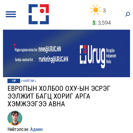
3
Sea
$:
3,594
НҮҮР
»
НИЙГЭМ
»
ЕВРОПЫН ХОЛБОО ОХУ-ЫН ЭСРЭГ
ЭЭЛЖИТ БАГЦ ХОРИГ АРГА
ХЭМЖЭЭГЭЭ АВНА
Нийтэлсэн:
Админ