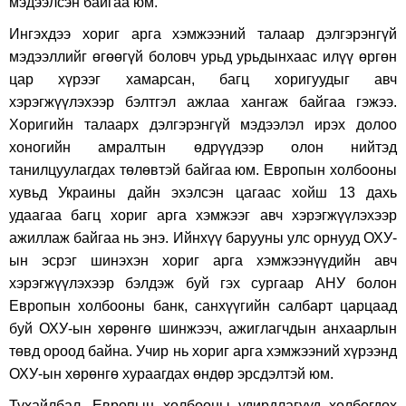
мэдээлсэн байгаа юм.
Ингэхдээ хориг арга хэмжээний талаар дэлгэрэнгүй
мэдээллийг өгөөгүй боловч урьд урьдынхаас илүү өргөн
цар хүрээг хамарсан, багц хоригуудыг авч
хэрэгжүүлэхээр бэлтгэл ажлаа хангаж байгаа гэжээ.
Хоригийн талаарх дэлгэрэнгүй мэдээлэл ирэх долоо
хоногийн амралтын өдрүүдээр олон нийтэд
танилцуулагдах төлөвтэй байгаа юм. Европын холбооны
хувьд Украины дайн эхэлсэн цагаас хойш 13 дахь
удаагаа багц хориг арга хэмжээг авч хэрэгжүүлэхээр
ажиллаж байгаа нь энэ. Ийнхүү барууны улс орнууд ОХУ-
ын эсрэг шинэхэн хориг арга хэмжээнүүдийн авч
хэрэгжүүлэхээр бэлдэж буй гэх сургаар АНУ болон
Европын холбооны банк, санхүүгийн салбарт царцаад
буй ОХУ-ын хөрөнгө шинжээч, ажиглагчдын анхаарлын
төвд ороод байна. Учир нь хориг арга хэмжээний хүрээнд
ОХУ-ын хөрөнгө хураагдах өндөр эрсдэлтэй юм.
Тухайлбал, Европын холбооны удирдлагууд холбогдох