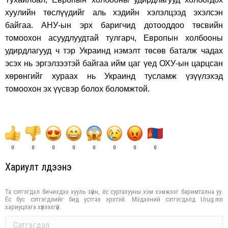
хуулийн төслүүдийг аль хэдийн хэлэлцээд эхэлсэн
байгаа. АНУ-ын эрх баригчид дотооддоо төсвийн
томоохон асуудлуудтай тулгарч, Европын холбооны
удирдлагууд ч тэр Украинд нэмэлт төсөв баталж чадах
эсэх нь эргэлзээтэй байгаа ийм цаг үед ОХУ-ын царцсан
хөрөнгийг хураах нь Украинд тусламж үзүүлэхэд
томоохон эх үүсвэр болох боломжтой.
0
0
0
0
0
0
0
0
Хариулт үлдээнэ үү
Та сэтгэгдэл бичихдээ хууль зүйн, ёс суртахууны хэм хэмжээг баримтална уу.
Ёс бус сэтгэгдлийг бид устгах эрхтэй. Мэдээний сэтгэгдэлд Urug.mn
хариуцлага хүлээхгүй.
Comment