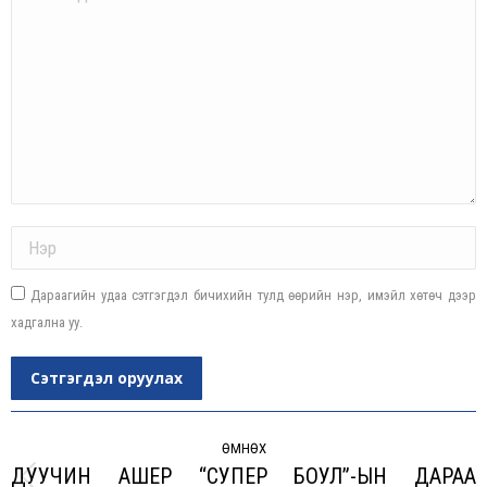
Name *
Дараагийн удаа сэтгэгдэл бичихийн тулд өөрийн нэр, имэйл хөтөч дээр
хадгална уу.
Сэтгэгдэл оруулах
Post
navigation
ӨМНӨХ
ДУУЧИН АШЕР “СУПЕР БОУЛ”-ЫН ДАРАА