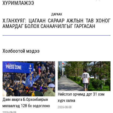
Previous
ХУРИМЛАЖЭЭ
post:
ДАРААХ
Х.ГАНХУЯГ: ЦАГААН САРААР АЖЛЫН ТАВ ХОНОГ
Next
АМАРДАГ БОЛОХ САНААЧИЛГЫГ ГАРГАСАН
post:
Холбоотой мэдээ
Нийслэл орчимд өдөртөө 31 хэм
Даян аварга Б.Орхонбаярын
хүрч хална
мялаалгад 128 бөх зодоглоно
2026-08-08
2026-08-08