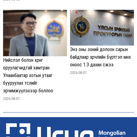
Энэ оны эхний долоон сарын
байдлаар зөрчлийн бүртгэл өмнөх
Нийслэл болон хөрөнгө
оноос 1.3 дахин өсжээ
оруулагчидтай хамтран
2026-08-07
Улаанбаатар хотын утааг
бууруулах төслийг
эрчимжүүлэхээр боллоо
2026-08-07