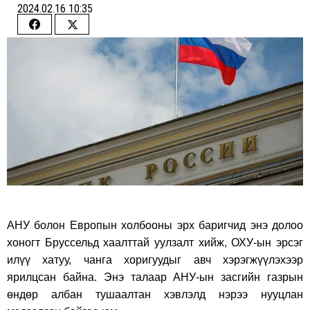
2024.02.16 10:35
Share
Share
on
on
Facebook
Twitter
АНУ болон Европын холбооны эрх баригчид энэ долоо
хоногт Бруссельд хаалттай уулзалт хийж, ОХУ-ын эрсэг
илүү хатуу, чанга хоригуудыг авч хэрэгжүүлэхээр
ярилцсан байна. Энэ талаар АНУ-ын засгийн газрын
өндөр албан тушаалтан хэвлэлд нэрээ нууцлан