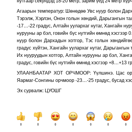
нутгаар секундэд 18-20 метр, зарим үед 24 метр хү
Агаарын температур: Шөнөдөө Увс нуур болон Дарха
Тэрэлж, Хэрлэн, Онон голын хөндий, Дарьгангын тал
-17…-22 градус, Алтайн уулархаг нутаг, Хангайн ну
нурууны ар бэл, говийн бүс нутгийн өмнөд хэсгээр 0
нуур болон Дархадын хотгор, Тэс голын хөндийгөө
градус хүйтэн, Хангайн уулархаг нутаг, Дарьгангын 
Их нууруудын хотгор, Алтайн нурууны ар бэл, Ханг
градус, говийн бүс нутгийн өмнөд хэсгээр +8…+13 гр
УЛААНБААТАР ХОТ ОРЧМООР: Үүлшинэ. Цас орох
Яармаг-Сонгины орчмоор -23…-25 градус, бусад хэсг
Эх сурвалж: ЦУОШГ
0
0
0
0
0
0
0