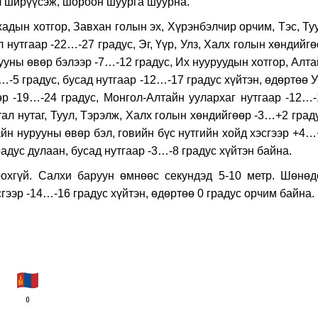
рч ширүүсэж, шороон шуурга шуурна.
дын хотгор, Завхан голын эх, Хүрэнбэлчир орчим, Тэс, Туу
 нутгаар -22…-27 градус, Эг, Үүр, Улз, Халх голын хөндийг
рууны өвөр бэлээр -7…-12 градус, Их нууруудын хотгор, Алт
…-5 градус, бусад нутгаар -12…-17 градус хүйтэн, өдөртөө 
р -19…-24 градус, Монгол-Алтайн уулархаг нутгаар -12…-
тал нутаг, Туул, Тэрэлж, Халх голын хөндийгөөр -3…+2 град
айн нурууны өвөр бэл, говийн бүс нутгийн хойд хэсгээр +4
адус дулаан, бусад нутгаар -3…-8 градус хүйтэн байна.
гүй. Салхи баруун өмнөөс секундэд 5-10 метр. Шөнөд
ээр -14…-16 градус хүйтэн, өдөртөө 0 градус орчим байна.
0