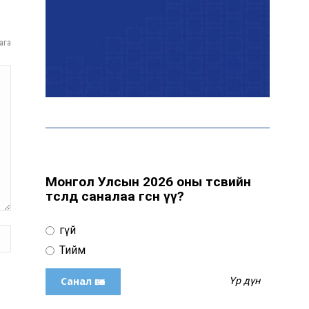
байна
ага
“Сүхбаатар дүүрэгт
үйлдвэрлэв- 2026”
үзэсгэлэн үргэлжилж
байна
Т.Ганболд: Ерөнхийлөгчийн
сонгуульд нэр дэвших
боломж бүрдвэл өрсөлдөнө
Монгол Улсын 2026 оны төсвийн
төсөлд саналаа өгсөн үү?
Цахим орчинд тархсан
Үгүй
бичлэгийн дараа
автобусны жолоочид
Тийм
хариуцлага тооцжээ
Үр дүн
ХААН Банк Ногоон нуур