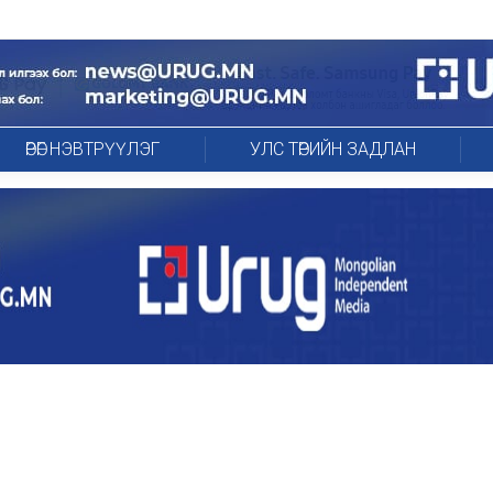
ӨРӨГ НЭВТРҮҮЛЭГ
УЛС ТӨРИЙН ЗАДЛАН