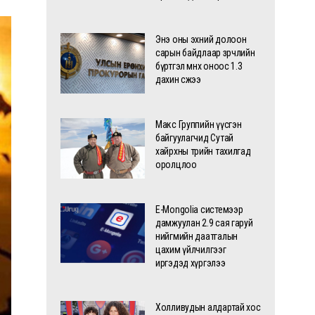
Энэ оны эхний долоон
сарын байдлаар зөрчлийн
бүртгэл өмнөх оноос 1.3
дахин өсжээ
Макс Группийн үүсгэн
байгуулагчид Сутай
хайрхны төрийн тахилгад
оролцлоо
E-Mongolia системээр
дамжуулан 2.9 сая гаруй
нийгмийн даатгалын
цахим үйлчилгээг
иргэдэд хүргэлээ
Холливудын алдартай хос