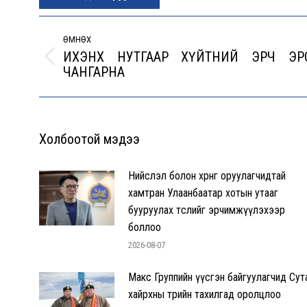
Post
navigation
ӨМНӨХ
ИХЭНХ НУТГААР ХҮЙТНИЙ ЭРЧ ЭР
Previous
ЧАНГАРНА
post:
Холбоотой мэдээ
Нийслэл болон хөрөнгө оруулагчидтай
хамтран Улаанбаатар хотын утааг
бууруулах төслийг эрчимжүүлэхээр
боллоо
2026-08-07
Макс Группийн үүсгэн байгуулагчид Сут
хайрхны төрийн тахилгад оролцлоо