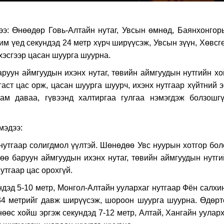
ээ: Өнөөдөр Говь-Алтайн нутаг, Увсын өмнөд, Баянхонгор
рим үед секундэд 24 метр хүрч ширүүсэж, Увсын зүүн, Хөвсг
хэсгээр цасан шуурга шуурна.
руун аймгуудын ихэнх нутаг, төвийн аймгуудын нутгийн хо
агаст цас орж, цасан шуурга шуурч, ихэнх нутгаар хүйтний 
зам даваа, гүвээнд халтиргаа гулгаа нэмэгдэж болзошгү
мэдээ:
 нутгаар солигдмол үүлтэй. Шөнөдөө Увс нуурын хотгор бол
өө баруун аймгуудын ихэнх нутаг, төвийн аймгуудын нутги
утгаар цас орохгүй.
дэд 5-10 метр, Монгол-Алтайн уулархаг нутгаар Фён салхи
 34 метрийг давж ширүүсэж, шороон шуурга шуурна. Өдөрт
өөс хойш эргэж секундэд 7-12 метр, Алтай, Хангайн ууларх