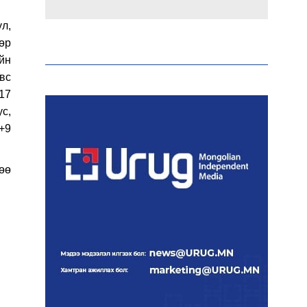
л,
Эрдэмтэд AI ашиглан цоо
шинэ вирусүүд бүтээжээ
өөр
айн
Увс
17
ус,
Ш.Шинэцэцэгийг
хохироосон гэх 2011 оны
…+9
хэргийг прокуророос
шүүхэд шилжүүлжээ
өө
Meta компанийг 567 сая
ам.доллароор торгожээ
Шатахууны нийлүүлэлт
эрчимжиж, түгээлтийн
хүчин чадлыг нэмэгдүүлж