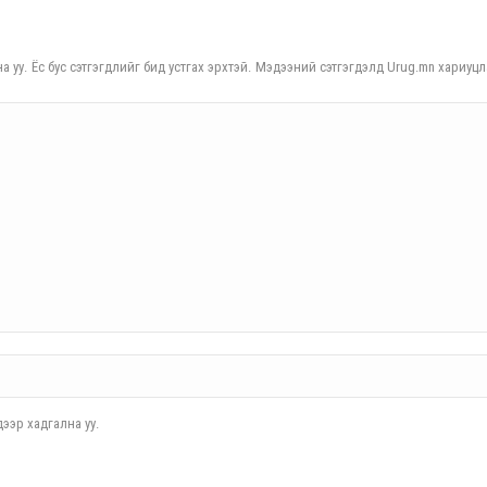
а уу. Ёс бус сэтгэгдлийг бид устгах эрхтэй. Мэдээний сэтгэгдэлд Urug.mn хариуцл
ээр хадгална уу.