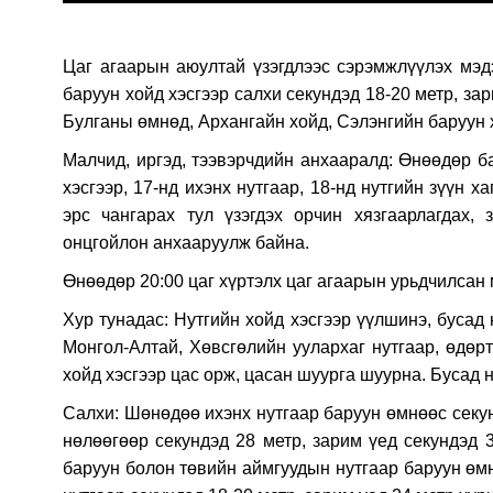
Цаг агаарын аюултай үзэгдлээс сэрэмжлүүлэх мэд
баруун хойд хэсгээр салхи секундэд 18-20 метр, за
Булганы өмнөд, Архангайн хойд, Сэлэнгийн баруун 
Малчид, иргэд, тээвэрчдийн анхааралд: Өнөөдөр ба
хэсгээр, 17-нд ихэнх нутгаар, 18-нд нутгийн зүүн х
эрс чангарах тул үзэгдэх орчин хязгаарлагдах, 
онцгойлон анхааруулж байна.
Өнөөдөр 20:00 цаг хүртэлх цаг агаарын урьдчилсан 
Хур тунадас: Нутгийн хойд хэсгээр үүлшинэ, бусад
Монгол-Алтай, Хөвсгөлийн уулархаг нутгаар, өдөрт
хойд хэсгээр цас орж, цасан шуурга шуурна. Бусад н
Салхи: Шөнөдөө ихэнх нутгаар баруун өмнөөс секун
нөлөөгөөр секундэд 28 метр, зарим үед секундэд
баруун болон төвийн аймгуудын нутгаар баруун өмн