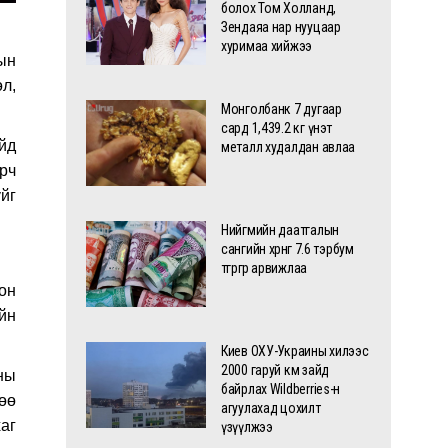
болох Том Холланд,
Зендаяа нар нууцаар
хуримаа хийжээ
ын
өл,
Монголбанк 7 дугаар
сард 1,439.2 кг үнэт
йд
металл худалдан авлаа
эрч
йг
Нийгмийн даатгалын
сангийн хөрөнгө 7.6 тэрбум
төгрөгөөр арвижлаа
он
йн
Киев ОХУ-Украины хилээс
2000 гаруй км зайд
ны
байрлах Wildberries-н
өө
агуулахад цохилт
аг
үзүүлжээ