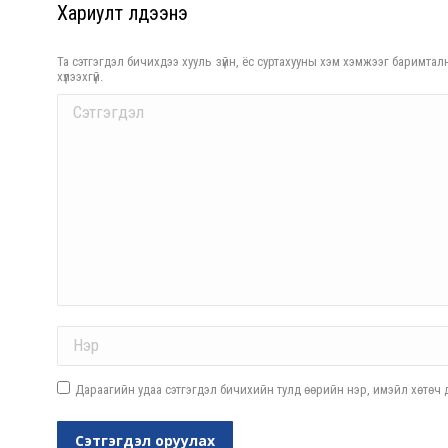
Хариулт үлдээнэ үү
Та сэтгэгдэл бичихдээ хууль зүйн, ёс суртахууны хэм хэмжээг баримталн
хүлээхгүй.
Comment
Name *
Дараагийн удаа сэтгэгдэл бичихийн тулд өөрийн нэр, имэйл хөтөч д
Сэтгэгдэл оруулах