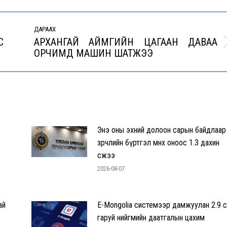
ДАРААХ
С
АРХАНГАЙ АЙМГИЙН ЦАГААН ДАВАА
Next
ОРЧИМД МАШИН ШАТЖЭЭ
post:
Энэ оны эхний долоон сарын байдлаар
зөрчлийн бүртгэл өмнөх оноос 1.3 дахин
өсжээ
2026-08-07
ай
E-Mongolia системээр дамжуулан 2.9 с
гаруй нийгмийн даатгалын цахим