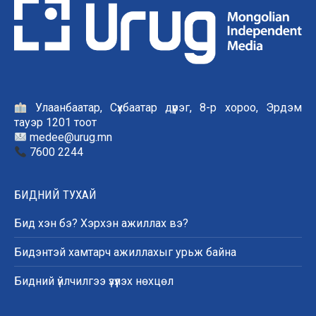
Улаанбаатар, Сүхбаатар дүүрэг, 8-р хороо, Эрдэм
тауэр 1201 тоот
medee@urug.mn
7600 2244
БИДНИЙ ТУХАЙ
Бид хэн бэ? Хэрхэн ажиллах вэ?
Бидэнтэй хамтарч ажиллахыг урьж байна
Бидний үйлчилгээ үзүүлэх нөхцөл