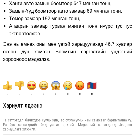
Ханги авто замын боомтоор 647 мянган тонн,
Замын-Үүд боомтоор авто замаар 69 мянган тонн,
Төмөр замаар 192 мянган тонн,
Агаарын замаар гурван мянган тонн нүүрс тус тус
экспортолжээ.
Энэ нь өмнөх оны мөн үетэй харьцуулахад 46.7 хувиар
өссөн дүн хэмээн Боомтын сэргэлтийн үндэсний
хорооноос мэдээлэв.
0
0
0
0
0
0
0
0
Хариулт үлдээнэ үү
Та сэтгэгдэл бичихдээ хууль зүйн, ёс суртахууны хэм хэмжээг баримтална уу.
Ёс бус сэтгэгдлийг бид устгах эрхтэй. Мэдээний сэтгэгдэлд Urug.mn
хариуцлага хүлээхгүй.