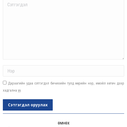
Comment
Name *
Дараагийн удаа сэтгэгдэл бичихийн тулд өөрийн нэр, имэйл хөтөч дээр
хадгална уу.
Сэтгэгдэл оруулах
Post
navigation
ӨМНӨХ