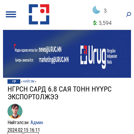
3
Sea
$:
3,594
НҮҮР
»
НИЙГЭМ
»
ӨНГӨРСӨН САРД 6.8 САЯ ТОНН НҮҮРС
ЭКСПОРТОЛЖЭЭ
Нийтэлсэн:
Админ
2024.02.15 16:11