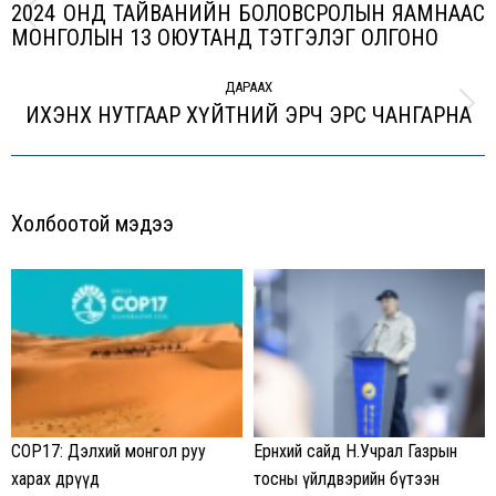
2024 ОНД ТАЙВАНИЙН БОЛОВСРОЛЫН ЯАМНААС
Previous
МОНГОЛЫН 13 ОЮУТАНД ТЭТГЭЛЭГ ОЛГОНО
post:
ДАРААХ
ИХЭНХ НУТГААР ХҮЙТНИЙ ЭРЧ ЭРС ЧАНГАРНА
Next
post:
Холбоотой мэдээ
COP17: Дэлхий монгол руу
Ерөнхий сайд Н.Учрал Газрын
харах өдрүүд
тосны үйлдвэрийн бүтээн