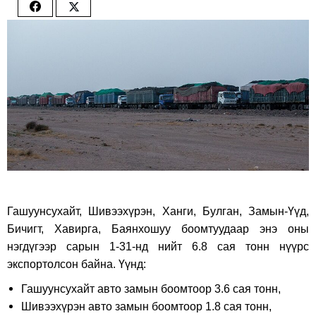
Share
Share
on
on
Facebook
Twitter
Гашуунсухайт, Шивээхүрэн, Ханги, Булган, Замын-Үүд,
Бичигт, Хавирга, Баянхошуу боомтуудаар энэ оны
нэгдүгээр сарын 1-31-нд нийт 6.8 сая тонн нүүрс
экспортолсон байна. Үүнд:
Гашуунсухайт авто замын боомтоор 3.6 сая тонн,
Шивээхүрэн авто замын боомтоор 1.8 сая тонн,