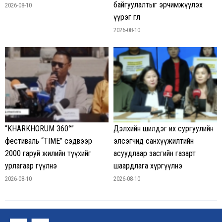
байгуулалтыг эрчимжүүлэх
2026-08-10
үүрэг өглөө
2026-08-10
“KHARKHORUM 360°”
Дэлхийн шилдэг их сургуулийн
фестиваль “TIME” сэдвээр
элсэгчид санхүүжилтийн
2000 гаруй жилийн түүхийг
асуудлаар засгийн газарт
урлагаар өгүүлнэ
шаардлага хүргүүлнэ
2026-08-10
2026-08-10