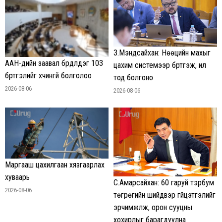
З.Мэндсайхан: Нөөцийн махыг
ААН-үүдийн заавал бүрдүүлдэг 103
цахим системээр бүртгэж, ил
бүртгэлийг хүчингүй болголоо
тод болгоно
2026-08-06
2026-08-06
Маргааш цахилгаан хязгаарлах
хуваарь
С.Амарсайхан: 60 гаруй тэрбум
2026-08-06
төгрөгийн шийдвэр гүйцэтгэлийг
эрчимжүүлж, орон сууцны
хохирлыг барагдуулна