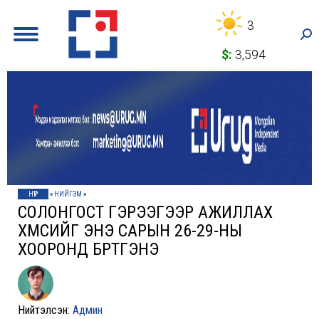
3
Sea
$:
3,594
НҮҮР
»
НИЙГЭМ
»
СОЛОНГОСТ ГЭРЭЭГЭЭР АЖИЛЛАХ
ХҮМҮҮСИЙГ ЭНЭ САРЫН 26-29-НЫ
ХООРОНД БҮРТГЭНЭ
Нийтэлсэн:
Админ