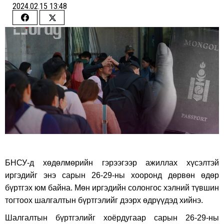
2024.02.15 13:48
Share
Share
on
on
Facebook
Twitter
БНСУ-д хөдөлмөрийн гэрээгээр ажиллах хүсэлтэй
иргэдийг энэ сарын 26-29-ны хооронд дөрвөн өдөр
бүртгэх юм байна. Мөн иргэдийн солонгос хэлний түвшин
тогтоох шалгалтын бүртгэлийг дээрх өдрүүдэд хийнэ.
Шалгалтын бүртгэлийг хоёрдугаар сарын 26-29-ны