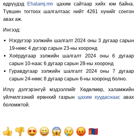
өдрүүдэд
Ehalamj.mn
цахим сайтаар хийх юм байна.
Түвшин тогтоох шалгалтаас нийт 4261 хүнийг сонгон
авах аж.
Ингээд:
Нэгдүгээр ээлжийн шалгалт 2024 оны 3 дугаар сарын
19-нөөс 4 дүгээр сарын 23-ны хооронд
Хоёрдугаар ээлжийн шалгалт 2024 оны 6 дугаар
сарын 10-наас 6 дугаар сарын 28-ны хооронд
Гуравдугаар ээлжийн шалгалт 2024 оны 7 дугаар
сарын 24-нөөс 8 дугаар сарын 6-ны хооронд болно.
Илүү дэлгэрэнгүй мэдээллийг Хөдөлмөр, халамжийн
үйлчилгээний ерөнхий газрын
цахим хуудаснаас
авах
боломжтой.