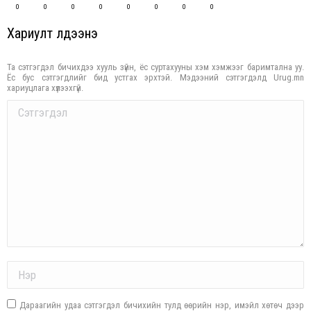
0
0
0
0
0
0
0
0
Хариулт үлдээнэ үү
Та сэтгэгдэл бичихдээ хууль зүйн, ёс суртахууны хэм хэмжээг баримтална уу.
Ёс бус сэтгэгдлийг бид устгах эрхтэй. Мэдээний сэтгэгдэлд Urug.mn
хариуцлага хүлээхгүй.
Comment
Name *
Дараагийн удаа сэтгэгдэл бичихийн тулд өөрийн нэр, имэйл хөтөч дээр