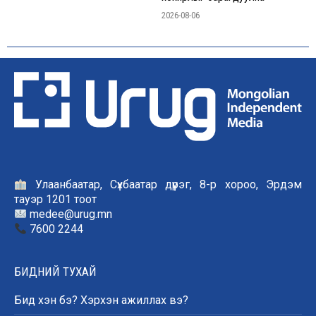
2026-08-06
Улаанбаатар, Сүхбаатар дүүрэг, 8-р хороо, Эрдэм
тауэр 1201 тоот
medee@urug.mn
7600 2244
БИДНИЙ ТУХАЙ
Бид хэн бэ? Хэрхэн ажиллах вэ?