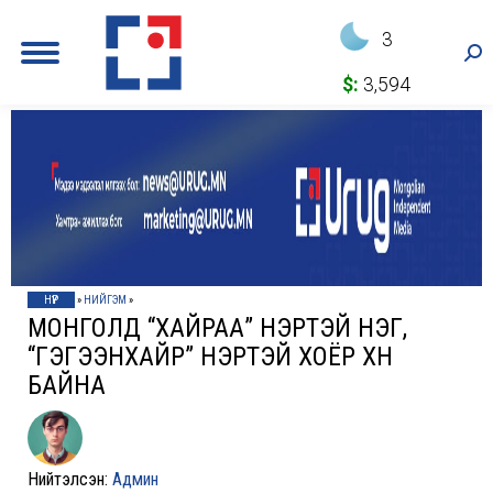
3
Sea
$:
3,594
НҮҮР
»
НИЙГЭМ
»
МОНГОЛД “ХАЙРАА” НЭРТЭЙ НЭГ,
“ГЭГЭЭНХАЙР” НЭРТЭЙ ХОЁР ХҮН
БАЙНА
Нийтэлсэн:
Админ