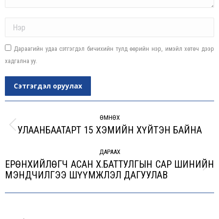
Name *
Дараагийн удаа сэтгэгдэл бичихийн тулд өөрийн нэр, имэйл хөтөч дээр
хадгална уу.
Сэтгэгдэл оруулах
Post
navigation
ӨМНӨХ
УЛААНБААТАРТ 15 ХЭМИЙН ХҮЙТЭН БАЙНА
Previous
post:
ДАРААХ
ЕРӨНХИЙЛӨГЧ АСАН Х.БАТТУЛГЫН САР ШИНИЙН
Next
МЭНДЧИЛГЭЭ ШҮҮМЖЛЭЛ ДАГУУЛАВ
post: