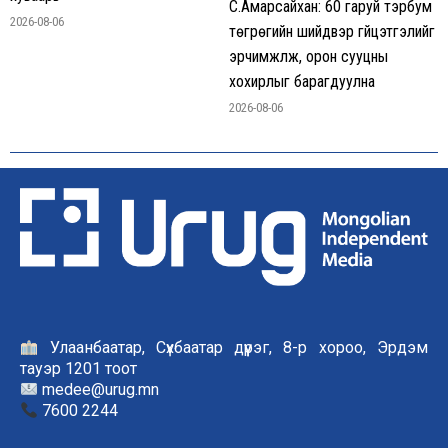
С.Амарсайхан: 60 гаруй тэрбум
2026-08-06
төгрөгийн шийдвэр гүйцэтгэлийг
эрчимжүүлж, орон сууцны
хохирлыг барагдуулна
2026-08-06
Улаанбаатар, Сүхбаатар дүүрэг, 8-р хороо, Эрдэм
тауэр 1201 тоот
medee@urug.mn
7600 2244