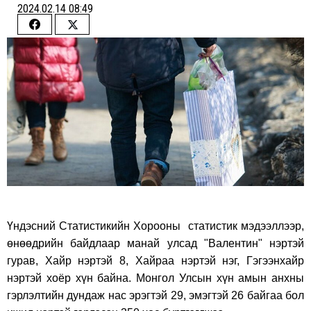
2024.02.14 08:49
Share
Share
on
on
Facebook
Twitter
Үндэсний Статистикийн Хорооны статистик мэдээллээр,
өнөөдрийн байдлаар манай улсад "Валентин" нэртэй
гурав, Хайр нэртэй 8, Хайраа нэртэй нэг, Гэгээнхайр
нэртэй хоёр хүн байна.
Монгол Улсын хүн амын анхны
гэрлэлтийн дундаж нас эрэгтэй 29, эмэгтэй 26 байгаа бол