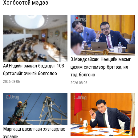
Холбоотой мэдээ
З.Мэндсайхан: Нөөцийн махыг
ААН-үүдийн заавал бүрдүүлдэг 103
цахим системээр бүртгэж, ил
бүртгэлийг хүчингүй болголоо
тод болгоно
2026-08-06
2026-08-06
Маргааш цахилгаан хязгаарлах
хуваарь