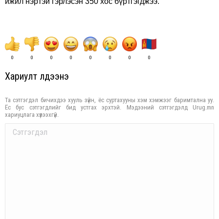
ижил нэртэй гэрлэсэн 350 хос бүртгэгджээ.
0
0
0
0
0
0
0
0
Хариулт үлдээнэ үү
Та сэтгэгдэл бичихдээ хууль зүйн, ёс суртахууны хэм хэмжээг баримтална уу.
Ёс бус сэтгэгдлийг бид устгах эрхтэй. Мэдээний сэтгэгдэлд Urug.mn
хариуцлага хүлээхгүй.
Comment