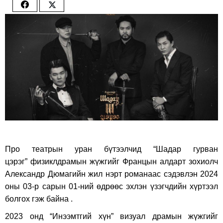
Share
Share
on
on
Facebook
Twitter
Про театрын уран бүтээлчид “Шадар гурван
цэрэг” физиклдрамын жүжгийг Францын алдарт зохиолч
Александр Дюмагийн жил нэрт романаас сэдэвлэн 2024
оны 03-р сарын 01-ний өдрөөс эхлэн үзэгчдийн хүртээл
болгох гэж байна .
2023 онд “Инээмтгий хүн” визуал драмын жүжгийг