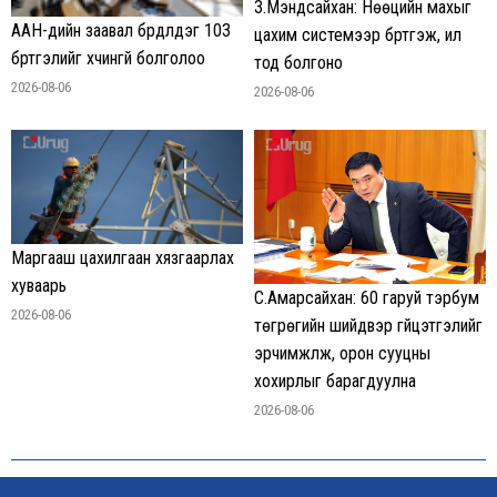
З.Мэндсайхан: Нөөцийн махыг
ААН-үүдийн заавал бүрдүүлдэг 103
цахим системээр бүртгэж, ил
бүртгэлийг хүчингүй болголоо
тод болгоно
2026-08-06
2026-08-06
Маргааш цахилгаан хязгаарлах
хуваарь
С.Амарсайхан: 60 гаруй тэрбум
2026-08-06
төгрөгийн шийдвэр гүйцэтгэлийг
эрчимжүүлж, орон сууцны
хохирлыг барагдуулна
2026-08-06