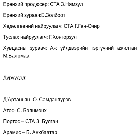
Ерөнхий продюсер: СТА З.Нямзул
Ерөнхий зураач:Б.Золбоот
Хөдөлгөөний найруулагч: СТА Г.Ган-Очир
Туслах найруулагч: Г.Хонгорзул
Хувцасны зураач: Аж үйлдвэрийн тэргүүний ажилтан
М.Баярмаа
Дүрүүдэд:
Д’Артаньян- О. Самданпүрэв
Атос- С. Баянмөнх
Портос – СТА З. Булган
Арамис – Б. Анхбаатар