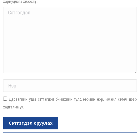
хариуцлага хүлээхгүй.
Comment
Name *
Дараагийн удаа сэтгэгдэл бичихийн тулд өөрийн нэр, имэйл хөтөч дээр
хадгална уу.
Сэтгэгдэл оруулах
Post