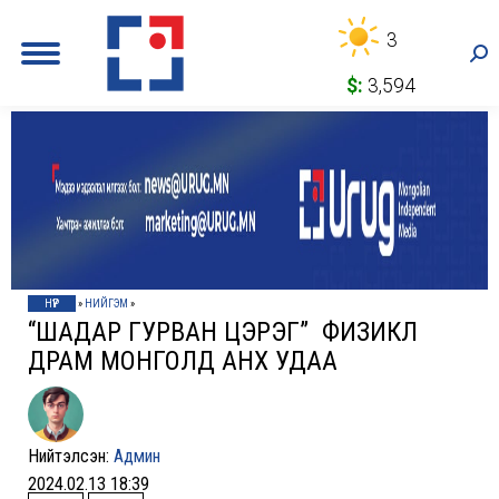
3
Sea
$:
3,594
НҮҮР
»
НИЙГЭМ
»
“ШАДАР ГУРВАН ЦЭРЭГ” ФИЗИКЛ
ДРАМ МОНГОЛД АНХ УДАА
Нийтэлсэн:
Админ
2024.02.13 18:39