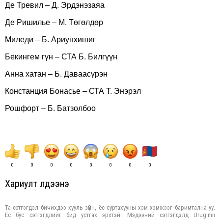
Де Тревил – Д. Эрдэнэзаяа
Де Ришилье – М. Төгөлдөр
Миледи – Б. Ариунхишиг
Бекингем гүн – СТА Б. Билгүүн
Анна хатан – Б. Даваасүрэн
Констанция Бонасье – СТА Т. Энэрэл
Рошфорт – Б. Батзолбоо
0
0
0
0
0
0
0
0
Хариулт үлдээнэ үү
Та сэтгэгдэл бичихдээ хууль зүйн, ёс суртахууны хэм хэмжээг баримтална уу.
Ёс бус сэтгэгдлийг бид устгах эрхтэй. Мэдээний сэтгэгдэлд Urug.mn