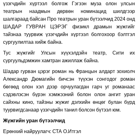
үзэгчдийн хүртээл болгож Гэгээн муза олон улсын
театрын наадмын дөрвөн номинацид шилдгээр
шалгараад байсан Про театрын уран бүтээлчид 2024 онд
ШАДАР ГУВРАН ЦЭРЭГ физикл драмын жүжгийг
тайзнаа туурвиж үзэгчдийн хүртээл болгохоор бэлтгэл
сургуулилтаа хийж байна.
Тус жүжгийг Улсын хүүхэлдэйн театр, Сити их
сургуульдэмжин хамтран ажиллаж байна.
Шадар гурван цэрэг роман нь Францын алдарт зохиолч
Александр Дюмагийн бичсэн түүхэн сонгодог роман
бөгөөд олон хэл дээр орчуулагдан гарч уг романаас
сэдэвлэсэн бүрэн хэмжээний болон олон ангит уран
сайхны кино, тайзны жүжиг дэлхийн өнцөг булан бүрд
туурвигдсанаар үзэгчдийн танил болсон бүтээл юм.
Жүжгийн уран бүтээлчид
Ерөнхий найруулагч: СТА О.Итгэл