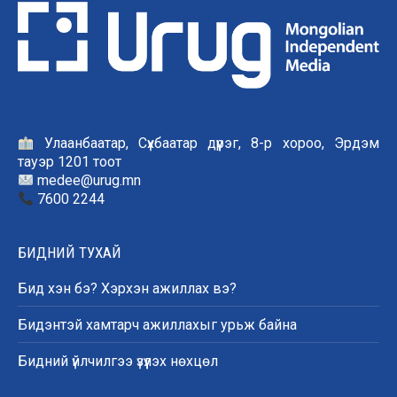
Улаанбаатар, Сүхбаатар дүүрэг, 8-р хороо, Эрдэм
тауэр 1201 тоот
medee@urug.mn
7600 2244
БИДНИЙ ТУХАЙ
Бид хэн бэ? Хэрхэн ажиллах вэ?
Бидэнтэй хамтарч ажиллахыг урьж байна
Бидний үйлчилгээ үзүүлэх нөхцөл