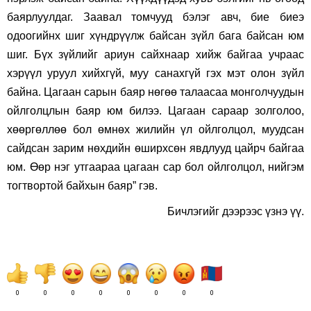
баярлуулдаг. Заавал томчууд бэлэг авч, бие биеэ
одоогийнх шиг хүндрүүлж байсан зүйл бага байсан юм
шиг. Бүх зүйлийг ариун сайхнаар хийж байгаа учраас
хэрүүл уруул хийхгүй, муу санахгүй гэх мэт олон зүйл
байна. Цагаан сарын баяр нөгөө талаасаа монголчуудын
ойлголцлын баяр юм билээ. Цагаан сараар золголоо,
хөөргөллөө бол өмнөх жилийн үл ойлголцол, муудсан
сайдсан зарим нөхдийн өширхсөн явдлууд цайрч байгаа
юм. Өөр нэг утгаараа цагаан сар бол ойлголцол, нийгэм
тогтвортой байхын баяр” гэв.
Бичлэгийг дээрээс үзнэ үү.
0
0
0
0
0
0
0
0