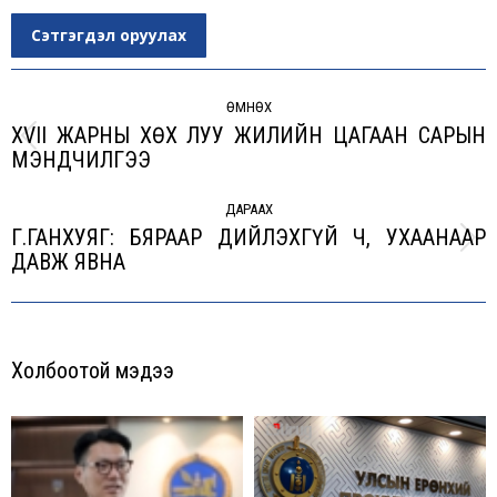
Сэтгэгдэл оруулах
Post
navigation
ӨМНӨХ
XVII ЖАРНЫ ХӨХ ЛУУ ЖИЛИЙН ЦАГААН САРЫН
Previous
МЭНДЧИЛГЭЭ
post:
ДАРААХ
Г.ГАНХУЯГ: БЯРААР ДИЙЛЭХГҮЙ Ч, УХААНААР
Next
ДАВЖ ЯВНА
post:
Холбоотой мэдээ