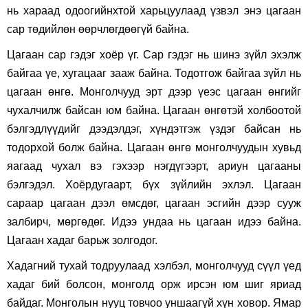
нь хараад одоогийнхтой харьцуулаад үзвэл энэ цагаан
сар төдийлөн өөрчлөгдөөгүй байна.
Цагаан сар гэдэг хоёр үг. Сар гэдэг нь шинэ зүйл эхэлж
байгаа үе, хугацааг зааж байна. Тодотгож байгаа зүйл нь
цагаан өнгө. Монголчууд эрт дээр үеэс цагаан өнгийг
чухалчилж байсан юм байна. Цагаан өнгөтэй холбоотой
бэлгэдлүүдийг дээдэлдэг, хүндэтгэж үздэг байсан нь
тодорхой болж байна. Цагаан өнгө монголчуудын хувьд
яагаад чухал вэ гэхээр нэгдүгээрт, ариун цагааны
бэлгэдэл. Хоёрдугаарт, бүх зүйлийн эхлэл. Цагаан
сараар цагаан дээл өмсдөг, цагаан эсгийн дээр сууж
залбирч, мөргөдөг. Идээ ундаа нь цагаан идээ байна.
Цагаан хадаг барьж золгодог.
Хадагний тухай тодруулаад хэлбэл, монголчууд сүүл үед
хадаг бий болсон, монголд орж ирсэн юм шиг яриад
байдаг. Монголын нууц товчоо уншаагүй хүн ховор. Ямар