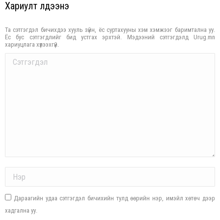
Хариулт үлдээнэ үү
Та сэтгэгдэл бичихдээ хууль зүйн, ёс суртахууны хэм хэмжээг баримтална уу.
Ёс бус сэтгэгдлийг бид устгах эрхтэй. Мэдээний сэтгэгдэлд Urug.mn
хариуцлага хүлээхгүй.
Comment
Name *
Дараагийн удаа сэтгэгдэл бичихийн тулд өөрийн нэр, имэйл хөтөч дээр
хадгална уу.