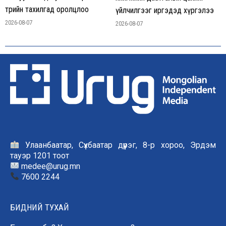
төрийн тахилгад оролцлоо
үйлчилгээг иргэдэд хүргэлээ
2026-08-07
2026-08-07
Улаанбаатар, Сүхбаатар дүүрэг, 8-р хороо, Эрдэм
тауэр 1201 тоот
medee@urug.mn
7600 2244
БИДНИЙ ТУХАЙ