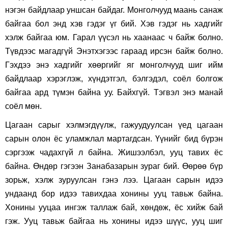
нэгэн байдлаар уншсан байдаг. Монголчууд маань санаж
байгаа бол энд хэв гэдэг үг бий. Хэв гэдэг нь хадгийг
хэлж байгаа юм. Гарал үүсэл нь хаанаас ч байж болно.
Түвдээс магадгүй Энэтхэгээс гараад ирсэн байж болно.
Гэхдээ энэ хадгийг хөөргийг яг монголчууд шиг ийм
байдлаар хэрэглэж, хүндэтгэл, бэлгэдэл, соёл болгож
байгаа ард түмэн байна уу. Байхгүй. Тэгвэл энэ манай
соёл мөн.
Цагаан сарыг хэлмэгдүүлж, гажуудуулсан үед цагаан
сарын олон ёс уламжлал мартагдсан. Үүнийг бид бүрэн
сэргээж чадахгүй л байна. Жишээлбэл, ууц тавих ёс
байна. Өндөр гэгээн Занабазарын зураг бий. Өөрөө бүр
зорьж, хэлж зуруулсан гэнэ лээ. Цагаан сарын идээ
ундаанд бор идээ тавихдаа хонины ууц тавьж байна.
Хонины ууцаа ингэж таллаж бай, хөндөж, ёс хийж бай
гэж. Ууц тавьж байгаа нь хонины идээ шүүс, ууц шиг