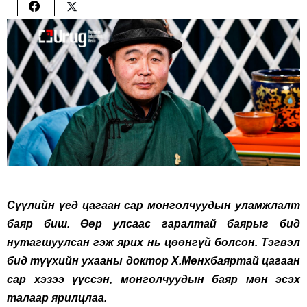
Share
Share
on
on
Facebook
Twitter
Сүүлийн үед цагаан сар монголчуудын уламжлалт
баяр биш. Өөр улсаас гаралтай баярыг бид
нутагшуулсан гэж ярих нь цөөнгүй болсон. Тэгвэл
бид түүхийн ухааны доктор Х.Мөнхбаяртай цагаан
сар хэзээ үүссэн, монголчуудын баяр мөн эсэх
талаар ярилцлаа.