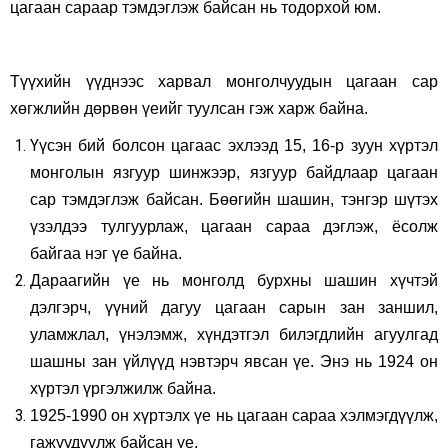
цагаан сараар тэмдэглэж байсан нь тодорхой юм.
Түүхийн үүднээс харвал монголчуудын цагаан сар
хөгжлийн дөрвөн үеийг туулсан гэж харж байна.
Үүсэн бий болсон цагаас эхлээд 15, 16-р зуун хүртэл
монголын язгуур шинжээр, язгуур байдлаар цагаан
сар тэмдэглэж байсан. Бөөгийн шашин, тэнгэр шүтэх
үзэлдээ тулгуурлаж, цагаан сараа дэглэж, ёсолж
байгаа нэг үе байна.
Дараагийн үе нь монголд бурхны шашин хүчтэй
дэлгэрч, үүний дагуу цагаан сарын зан заншил,
уламжлал, үнэлэмж, хүндэтгэл билэгдлийн агуулгад
шашны зан үйлүүд нэвтэрч явсан үе. Энэ нь 1924 он
хүртэл үргэлжилж байна.
1925-1990 он хүртэлх үе нь цагаан сараа хэлмэгдүүлж,
гажуудуулж байсан үе.