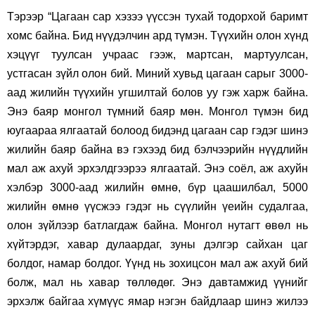
Тэрээр “Цагаан сар хэзээ үүссэн тухай тодорхой баримт
хомс байна. Бид нүүдэлчин ард түмэн. Түүхийн олон хүнд
хэцүүг туулсан учраас гээж, мартсан, мартуулсан,
устгасан зүйл олон бий. Миний хувьд цагаан сарыг 3000-
аад жилийн түүхийн угшилтай болов уу гэж харж байна.
Энэ баяр монгол түмний баяр мөн. Монгол түмэн бид
юугаараа ялгаатай болоод бидэнд цагаан сар гэдэг шинэ
жилийн баяр байна вэ гэхээд бид бэлчээрийн нүүдлийн
мал аж ахуй эрхэлдгээрээ ялгаатай. Энэ соёл, аж ахуйн
хэлбэр 3000-аад жилийн өмнө, бүр цаашилбал, 5000
жилийн өмнө үүсжээ гэдэг нь сүүлийн үеийн судалгаа,
олон зүйлээр батлагдаж байна. Монгол нутагт өвөл нь
хүйтэрдэг, хавар дулаардаг, зуны дэлгэр сайхан цаг
болдог, намар болдог. Үүнд нь зохицсон мал аж ахуй бий
болж, мал нь хавар төллөдөг. Энэ давтамжид үүнийг
эрхэлж байгаа хүмүүс ямар нэгэн байдлаар шинэ жилээ