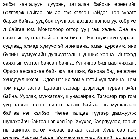
элбэг хангалуун, дүүрэн, цатгалан байхын ерөөлийг
бэлгэдэж байгаа юм аа гэж хэлсэн байдаг. Тэр зурагт
барьж байгаа ууц бол сүүлнээс дээшээ нэг юм уу, хоёр үе
л байгаа юм. Монголоор огтор ууц гэж хэлье. Энэ нь
саяхныг хүртэл байсан юм билээ. Би түүхч хүн учраас
судлаад ахмад хүмүүстэй ярилцана, аман дурсамж, янз
бүрийн хүмүүсийн дурьдатгалын уншиж харна. Ингэхэд
саяхныг хүртэл байсан байна. Үүнийгээ бид мартчихсан.
Ордоо авсаархан байх юм аа гээж, баяраа бид өөрсдөө
хүндрүүлчихсэн. Одоо нэг их том үнэтэй ууц тавина. Том
том идээ засна. Цагаан сараар цээрлэдэг гурван зүйл
байна. Уурлах, мунхаглах, шунахайрах. Тэгэхээр тэр том
ууц тавьж, олон ширээ засаж байгаа нь мунхаглаж
байгаа нэг хэлбэр. Нөгөө талдаа түүгээр дамжуулж
шунахайрч байгаа нэг хэлбэр. Хүүхэд баярлуулах, гарыг
нь цайлгах ёстой учраас цагаан сарыг Хувь сар гэж
нэрлэж байсан байна. Хүүхдүүдэд хувь бэлгийг нь өгөөд