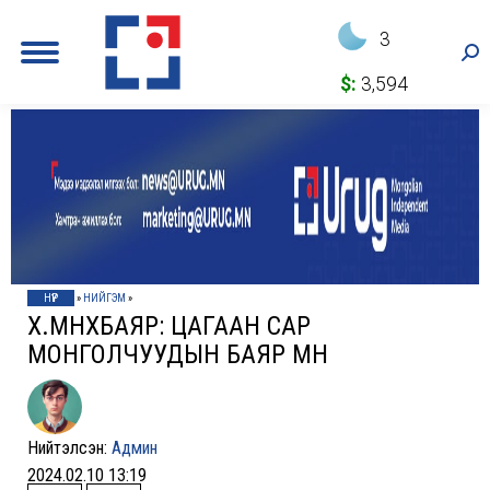
3
Sea
$:
3,594
НҮҮР
»
НИЙГЭМ
»
Х.МӨНХБАЯР: ЦАГААН САР
МОНГОЛЧУУДЫН БАЯР МӨН
Нийтэлсэн:
Админ
2024.02.10 13:19