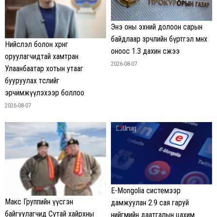
Энэ оны эхний долоон сарын
байдлаар зөрчлийн бүртгэл өмнөх
Нийслэл болон хөрөнгө
оноос 1.3 дахин өсжээ
оруулагчидтай хамтран
2026-08-07
Улаанбаатар хотын утааг
бууруулах төслийг
эрчимжүүлэхээр боллоо
2026-08-07
E-Mongolia системээр
Макс Группийн үүсгэн
дамжуулан 2.9 сая гаруй
байгуулагчид Сутай хайрхны
нийгмийн даатгалын цахим