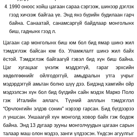
1990 оноос хойш цагаан сараа сэргээж, шинээр дэглэх
гээд хичээж байгаа үе. Энд янз бүрийн будилаан гарч
байна. Санаатай, санамсаргүй байдлаар монголынх
биш, гаднынх гээд л.
Цагаан сар монголынх биш юм бол бид ямар шинэ жил
тэмдэглэж байсан юм бэ. Уламжлалт шинэ жил байх
ёстой. Тэмдэглэж байгаагүй гэвэл бид хүн биш байна.
Цаг хугацааг үнэлж мэддэггүй, гараг эрхсийн
хөдөлгөөнийг ойлгодоггүй, амьдралын утга учрыг
мэдэрдэггүй амьтан болно шүү дээ. Бидэнд хамгийн ойр
мэдээлсэн хүн бол бид бүгдийн сайн мэдэх Марко Поло
гэж Италийн аялагч. Түүний аяллын тэмдэглэл
“Орчлонгийн элдэв сонин” нэрээр гарсан. Бид бүгдээрээ
л уншсан. Уншаагүй хүн монголд ховор байх гэж бодож
байна. Энд 13 дугаар зууны монголчуудын цагаан сарын
талаар маш олон мэдээ, занги үлдээсэн. Үндсэн агуулгыг