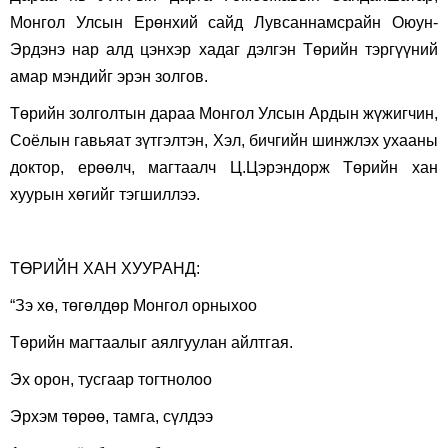
Монгол Улсын Ерөнхий сайд Лувсаннамсрайн Оюун-
Эрдэнэ нар алд цэнхэр хадаг дэлгэн Төрийн тэргүүний
амар мэндийг эрэн золгов.
Төрийн золголтын дараа Монгол Улсын Ардын жүжигчин,
Соёлын гавьяат зүтгэлтэн, Хэл, бичгийн шинжлэх ухааны
доктор, ерөөлч, магтаалч Ц.Цэрэндорж Төрийн хан
хуурын хөгийг тэгшиллээ.
ТӨРИЙН ХАН ХУУРАНД:
“Зэ хө, төгөлдөр Монгол орныхоо
Төрийн магтаалыг аялгуулан айлтгая.
Эх орон, тусгаар тогтнолоо
Эрхэм төрөө, тамга, сүлдээ