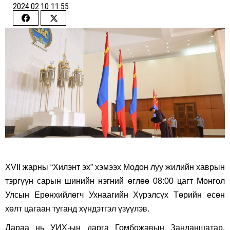
2024.02.10 11:55
Share
Share
on
on
Facebook
Twitter
XVII жарны “Хилэнт эх” хэмээх Модон луу жилийн хаврын
тэргүүн сарын шинийн нэгний өглөө 08:00 цагт Монгол
Улсын Ерөнхийлөгч Ухнаагийн Хүрэлсүх Төрийн есөн
хөлт цагаан туганд хүндэтгэл үзүүлэв.
Дараа нь УИХ-ын дарга Гомбожавын Занданшатар,