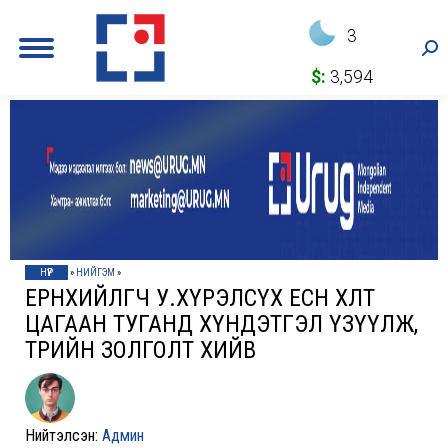
3
Sea
$:
3,594
НҮҮР
»
НИЙГЭМ
»
ЕРӨНХИЙЛӨГЧ У.ХҮРЭЛСҮХ ЕСӨН ХӨЛТ
ЦАГААН ТУГАНД ХҮНДЭТГЭЛ ҮЗҮҮЛЖ,
ТӨРИЙН ЗОЛГОЛТ ХИЙВ
Нийтэлсэн:
Админ