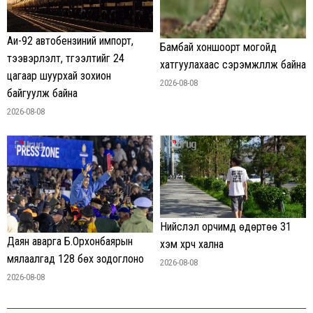
Аи-92 автобензиний импорт,
Бамбай хоншоорт могойд
тээвэрлэлт, түгээлтийг 24
хатгуулахаас сэрэмжлүүлж байна
цагаар шуурхай зохион
2026-08-08
байгуулж байна
2026-08-08
Нийслэл орчимд өдөртөө 31
Даян аварга Б.Орхонбаярын
хэм хүрч хална
мялаалгад 128 бөх зодоглоно
2026-08-08
2026-08-08