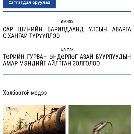
Сэтгэгдэл оруулах
Post
navigation
ӨМНӨХ
САР ШИНИЙН БАРИЛДААНД УЛСЫН АВАРГА
Previous
О.ХАНГАЙ ТҮРҮҮЛЛЭЭ
post:
ДАРААХ
ТӨРИЙН ГУРВАН ӨНДӨРЛӨГ АЗАЙ БУУРЛУУДЫН
Next
АМАР МЭНДИЙГ АЙЛТГАН ЗОЛГОЛОО
post:
Холбоотой мэдээ