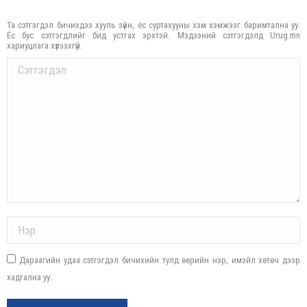
Та сэтгэгдэл бичихдээ хууль зүйн, ёс суртахууны хэм хэмжээг баримтална уу.
Ёс бус сэтгэгдлийг бид устгах эрхтэй. Мэдээний сэтгэгдэлд Urug.mn
хариуцлага хүлээхгүй.
Comment
Name *
Дараагийн удаа сэтгэгдэл бичихийн тулд өөрийн нэр, имэйл хөтөч дээр
хадгална уу.