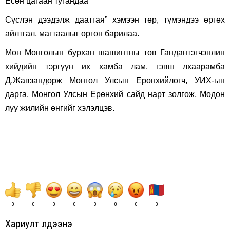
Есөн цагаан тугандаа
Сүслэн дээдэлж даатгая” хэмээн төр, түмэндээ өргөх
айлтгал, магтаалыг өргөн барилаа.
Мөн Монголын бурхан шашинтны төв Гандантэгчэнлин
хийдийн тэргүүн их хамба лам, гэвш лхаарамба
Д.Жавзандорж Монгол Улсын Ерөнхийлөгч, УИХ-ын
дарга, Монгол Улсын Ерөнхий сайд нарт золгож, Модон
луу жилийн өнгийг хэлэлцэв.
0
0
0
0
0
0
0
0
Хариулт үлдээнэ үү