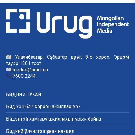
Улаанбаатар, Сүхбаатар дүүрэг, 8-р хороо, Эрдэм
тауэр 1201 тоот
medee@urug.mn
7600 2244
БИДНИЙ ТУХАЙ
Бид хэн бэ? Хэрхэн ажиллах вэ?
Бидэнтэй хамтарч ажиллахыг урьж байна
Бидний үйлчилгээ үзүүлэх нөхцөл