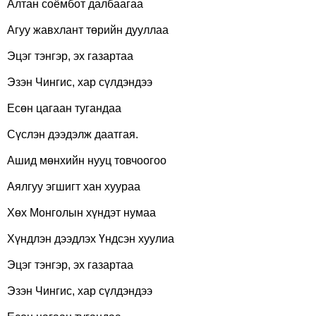
Алтан соёмбот далбаагаа
Агуу жавхлант төрийн дууллаа
Эцэг тэнгэр, эх газартаа
Эзэн Чингис, хар сүлдэндээ
Есөн цагаан тугандаа
Сүслэн дээдэлж даатгая.
Ашид мөнхийн нууц товчоогоо
Аялгуу эгшигт хан хуураа
Хөх Монголын хүндэт нумаа
Хүндлэн дээдлэх Үндсэн хуулиа
Эцэг тэнгэр, эх газартаа
Эзэн Чингис, хар сүлдэндээ