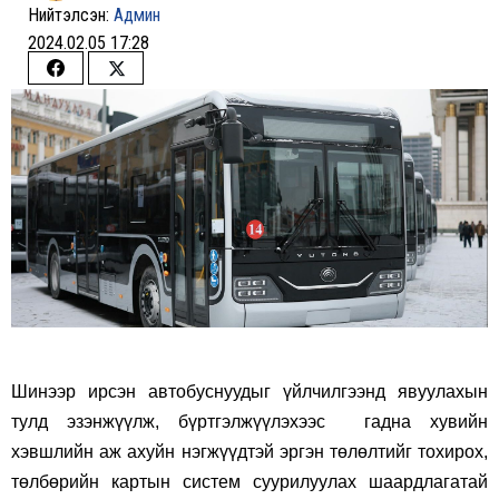
Нийтэлсэн:
Админ
2024.02.05 17:28
Share
Share
on
on
Facebook
Twitter
Шинээр ирсэн автобуснуудыг үйлчилгээнд явуулахын
тулд эзэнжүүлж, бүртгэлжүүлэхээс гадна хувийн
хэвшлийн аж ахуйн нэгжүүдтэй эргэн төлөлтийг тохирох,
төлбөрийн картын систем суурилуулах шаардлагатай