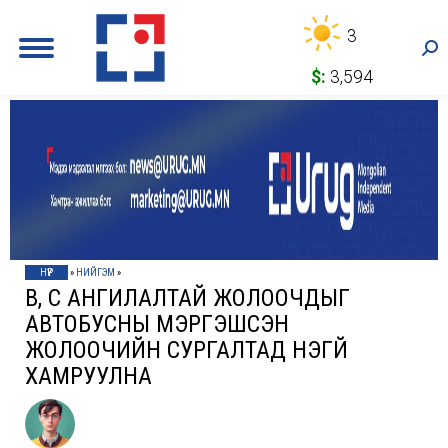
3
Sea
$:
3,594
НҮҮР
»
НИЙГЭМ
»
В, С АНГИЛАЛТАЙ ЖОЛООЧДЫГ
АВТОБУСНЫ МЭРГЭШСЭН
ЖОЛООЧИЙН СУРГАЛТАД ҮНЭГҮЙ
ХАМРУУЛНА