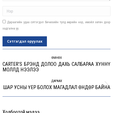
Name *
Дараагийн удаа сэтгэгдэл бичихийн тулд өөрийн нэр, имэйл хөтөч дээр
хадгална уу.
Сэтгэгдэл оруулах
Post
navigation
ӨМНӨХ
CARTER’S БРЭНД ДОЛОО ДАХЬ САЛБАРАА ХҮННҮ
Previous
МОЛЛД НЭЭЛЭЭ
post:
ДАРААХ
ШАР УСНЫ ҮЕР БОЛОХ МАГАДЛАЛ ӨНДӨР БАЙНА
Next
post:
Холбоотой мэдээ