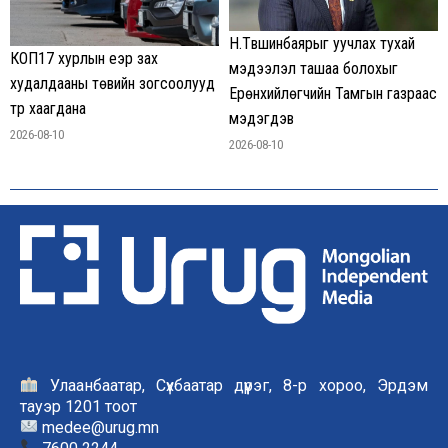
Н.Түвшинбаярыг уучлах тухай
КОП17 хурлын үеэр зах
мэдээлэл ташаа болохыг
худалдааны төвийн зогсоолууд
Ерөнхийлөгчийн Тамгын газраас
түр хаагдана
мэдэгдэв
2026-08-10
2026-08-10
Улаанбаатар, Сүхбаатар дүүрэг, 8-р хороо, Эрдэм
тауэр 1201 тоот
medee@urug.mn