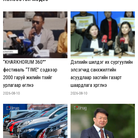
“KHARKHORUM 360°”
Дэлхийн шилдэг их сургуулийн
фестиваль “TIME” сэдвээр
элсэгчид санхүүжилтийн
2000 гаруй жилийн түүхийг
асуудлаар засгийн газарт
урлагаар өгүүлнэ
шаардлага хүргүүлнэ
2026-08-10
2026-08-10