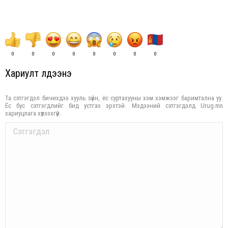
0
0
0
0
0
0
0
0
Хариулт үлдээнэ үү
Та сэтгэгдэл бичихдээ хууль зүйн, ёс суртахууны хэм хэмжээг баримтална уу.
Ёс бус сэтгэгдлийг бид устгах эрхтэй. Мэдээний сэтгэгдэлд Urug.mn
хариуцлага хүлээхгүй.
Comment