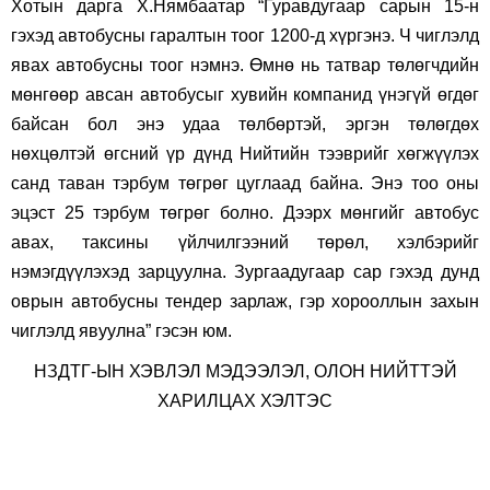
Хотын дарга Х.Нямбаатар “Гуравдугаар сарын 15-н
гэхэд автобусны гаралтын тоог 1200-д хүргэнэ. Ч чиглэлд
явах автобусны тоог нэмнэ. Өмнө нь татвар төлөгчдийн
мөнгөөр авсан автобусыг хувийн компанид үнэгүй өгдөг
байсан бол энэ удаа төлбөртэй, эргэн төлөгдөх
нөхцөлтэй өгсний үр дүнд Нийтийн тээврийг хөгжүүлэх
санд таван тэрбум төгрөг цуглаад байна. Энэ тоо оны
эцэст 25 тэрбум төгрөг болно. Дээрх мөнгийг автобус
авах, таксины үйлчилгээний төрөл, хэлбэрийг
нэмэгдүүлэхэд зарцуулна. Зургаадугаар сар гэхэд дунд
оврын автобусны тендер зарлаж, гэр хорооллын захын
чиглэлд явуулна” гэсэн юм.
НЗДТГ-ЫН ХЭВЛЭЛ МЭДЭЭЛЭЛ, ОЛОН НИЙТТЭЙ
ХАРИЛЦАХ ХЭЛТЭС