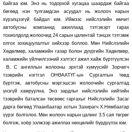
байгаа юм. Энэ нь тодорхой хугацаа шаардаж байгаа
бөгөөд нэн тулгамдсан асуудал нь жолооч нарын
хүрэлцээгүй байдал юм. Иймээс нийслэлийн өмчит
автобусны компанид ажиллаад тэтгэвэрт гарах
тохиолдолд жолоочид 24 сарын цалинтай тэнцэх тэтгэмж
олгох зохицуулалтыг хийхээр боллоо. Мөн Нийслэлийн
Хөдөлмөр, халамжийн газар болон дүүргийн Хөдөлмөр,
халамжийн үйлчилгээний хэлтэст ажил хайж бүртгүүлсэн
В, С ангиллын жолооны эрхтэй хүмүүсийг Зорчигч
тээврийн нэгтгэл ОНӨААТҮГ-ын Сургалтын төвд
бүртгэж, автобусны мэргэшсэн жолоочийн сургалтад
үнэгүй хамруулна. Энэ зардлыг нийслэлийн нийтийн
тээврийн баталсан төсвөөс гаргахыг Нийслэлийн Засаг
дарга бөгөөд Улаанбаатар хотын Захирагч Х.Нямбаатар
үүрэг болголоо. Мөн жолооч нарын цалинг 3.5 сая төгрөг
болгож, хоёр ээлжээр ажиллах нөхцөлийг бүрдүүлэх юм.