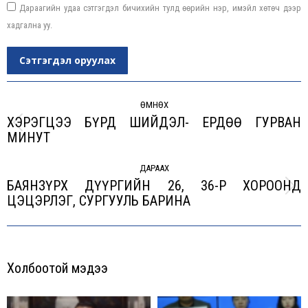
Дараагийн удаа сэтгэгдэл бичихийн тулд өөрийн нэр, имэйл хөтөч дээр
хадгална уу.
Сэтгэгдэл оруулах
Post
navigation
ӨМНӨХ
ХЭРЭГЦЭЭ БҮРД ШИЙДЭЛ- ЕРДӨӨ ГУРВАН
Previous
МИНУТ
post:
ДАРААХ
БАЯНЗҮРХ ДҮҮРГИЙН 26, 36-Р ХОРООНД
Next
ЦЭЦЭРЛЭГ, СУРГУУЛЬ БАРИНА
post:
Холбоотой мэдээ