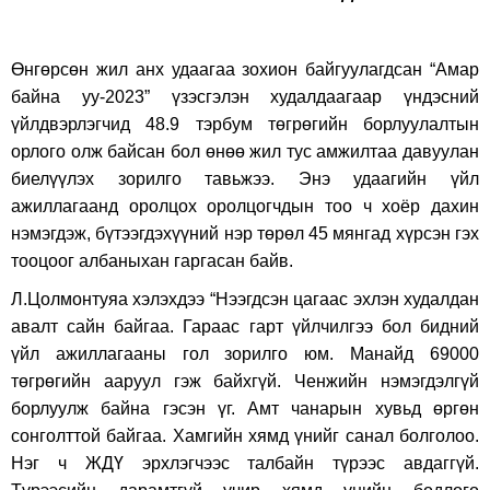
Өнгөрсөн жил анх удаагаа зохион байгуулагдсан “Амар
байна уу-2023” үзэсгэлэн худалдаагаар үндэсний
үйлдвэрлэгчид 48.9 тэрбум төгрөгийн борлуулалтын
орлого олж байсан бол өнөө жил тус амжилтаа давуулан
биелүүлэх зорилго тавьжээ. Энэ удаагийн үйл
ажиллагаанд оролцох оролцогчдын тоо ч хоёр дахин
нэмэгдэж, бүтээгдэхүүний нэр төрөл 45 мянгад хүрсэн гэх
тооцоог албаныхан гаргасан байв.
Л.Цолмонтуяа хэлэхдээ “Нээгдсэн цагаас эхлэн худалдан
авалт сайн байгаа. Гараас гарт үйлчилгээ бол бидний
үйл ажиллагааны гол зорилго юм. Манайд 69000
төгрөгийн ааруул гэж байхгүй. Ченжийн нэмэгдэлгүй
борлуулж байна гэсэн үг. Амт чанарын хувьд өргөн
сонголттой байгаа. Хамгийн хямд үнийг санал болголоо.
Нэг ч ЖДҮ эрхлэгчээс талбайн түрээс авдаггүй.