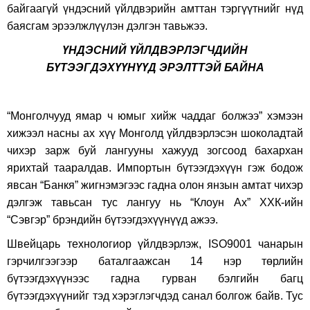
байгаагүй үндэсний үйлдвэрийн амттан тэргүүтнийг нүд
баясгам эрээлжлүүлэн дэлгэн тавьжээ.
ҮНДЭСНИЙ ҮЙЛДВЭРЛЭГЧДИЙН
БҮТЭЭГДЭХҮҮНҮҮД ЭРЭЛТТЭЙ БАЙНА
“Монголчууд ямар ч юмыг хийж чаддаг болжээ” хэмээн
хижээл насны ах хүү Монголд үйлдвэрлэсэн шоколадтай
чихэр зарж буй лангууны хажууд зогсоод бахархан
ярихтай тааралдав. Импортын бүтээгдэхүүн гэж бодож
явсан “Банкя” жигнэмэгээс гадна олон янзын амтат чихэр
дэлгэж тавьсан тус лангуу нь “Клоун Ах” ХХК-ийн
“Сэвгэр” брэндийн бүтээгдэхүүнүүд ажээ.
Швейцарь технологиор үйлдвэрлэж, ISO9001 чанарын
гэрчилгээгээр баталгаажсан 14 нэр төрлийн
бүтээгдэхүүнээс гадна гурван бэлгийн багц
бүтээгдэхүүнийг тэд хэрэглэгчдэд санал болгож байв. Тус