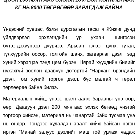
КГ НЬ 8000 ТӨГРӨГӨӨР ЗАРАГДАЖ БАЙНА
Үндэсний хувцас, бэлэг дурсгалын тасаг ч Жижиг дунд
үйлдвэрлэл эрхлэгчдийн ур ухаан шингэсэн
бүтээгдэхүүнээр дүүрчээ. Арьсан тэлээ, цүнх, гутал,
түлхүүрийн оосор, толгойн шанх, загварлаг дээл гээд
хүний хэрэгцээ тэнд цөм бүрэн. Нярай хүүхдийн биеийг
нухахгүй зөөлөн даавуун дотортой “Нархан” брэндийн
дээл, том хүний торгон дээл, бүс малгай ч төрөл
төрлөөрөө байна билээ.
Материалын хийц, үнээс шалтгаалж барааны үнэ өөр,
өөр. Даавуун дээл 200 мянгаас эхлэх бөгөөд үнэтэй
торгоор хийсэн, материал нь чанартай байх тусмаа үнэ
нь өндөр. Тэндээс худалдан авалт хийж байсан нэгэн
иргэн “Манай залуус дээлийг маш гоё урлаж чадаж