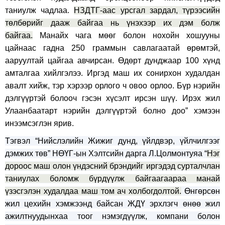
таниулж чадлаа.
НЗДТГ-аас урсгал зардал, түрээсийн
төлбөрийг дааж байгаа нь үнэхээр их дэм болж
байгаа.
Манайх чага мөөг болон нохойн хошууны
цайнаас гадна 250 граммын савлагаатай өрөмтэй,
ааруултай цайгаа авчирсан. Өдөрт дунджаар 100 хүнд
амталгаа хийлгэлээ. Иргэд маш их сонирхон худалдан
авалт хийж, тэр хэрээр орлого ч овоо орлоо. Бүр нэрийн
дэлгүүртэй болооч гэсэн хүсэлт ирсэн шүү. Ирэх жил
Улаанбаатарт нэрийн дэлгүүртэй болно доо” хэмээн
инээмсэглэн ярив.
Тэгвэл “Нийслэлийн Жижиг дунд, үйлдвэр, үйлчилгээг
дэмжих төв” НӨҮГ-ын Хэлтсийн дарга Л.Цолмонтуяа “
Нэг
дороос маш олон үндэсний брэндийг иргэдэд сурталчлан
таниулах боломж бүрдүүлж байгаагаараа манай
үзэсгэлэн худалдаа маш том ач холбогдолтой.
Өнгөрсөн
жил цехийн хэмжээнд байсан ЖДҮ эрхлэгч өнөө жил
ажилтнуудынхаа тоог нэмэгдүүлж, компани болон