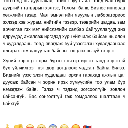
Төгсгөлд нь дуулгахад, “Шинэ зуун айл” төвд Баянзүрх
дүүргийн татварын хэлтэс, Голомт банк, Бизнес инновац
хөгжлийн газар, Мал эмнэлгийн явуулын лабораториос
эхлээд хэв журам, нийтийн тээвэр, тээврийн цагдаа, зам
арчилгаа гэх мэт нийслэлийн салбар байгууллагууд энэ
өдрүүдэд ажиллаж иргэдэд хүрч үйлчилж байсан нь олон
ч худалдааны төвд явагдаж буй үзэсгэлэн худалдаанаас
ялгарах том давуу тал байсныг онцлох нь зүйн хэрэг.
Хүний хэрэгцээ цөм бүрэн гэгчээр иргэн танд хэрэгтэй
бүх үйлчилгээг нэг дор цогцлоож чадсан байна билээ.
Биднийг үзэсгэлэн худалдааг орхин гарахад ажлын цаг
дуусаж байсан ч зорин ирэх хүмүүсийн тоо улам бүр
нэмэгдэж байв. Гэлээ ч тэдэнд зогсоолгүйн зовлон
байсангүй. Бас сонголтгүй гэж гомдоллох шалтгаан ч
байхгүй.