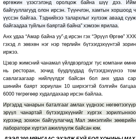
өргөжин үзэсгэлэнд оролцож байна шүү дээ. Ийм
байгууллагууд олон ирсэн. Түүнчлэн, хамтын хоршоод ч
үүссэн байгаа. Тэднийхээ талархлыг хүлээж аваад сууж
байгаадаа туйлын баяртай байна” хэмээн ярилаа.
Анх удаа “Амар байна уу”-д ирсэн гэх “Эрүүл Өргөө” ХХК
гэхэд л зөвхөн нэг нэр төрлийн бүтээгдэхүүнтэй зорин
иржээ.
Цэвэр жимсний чанамал үйлдвэрлэдэг тус компани өмнө
нь ресторан, зочид буудлуудад бүтээгдэхүүнээ том
савлагаагаар нийлүүлдэг байсан бол анх удаа сар
шинийн баярт зориулан 10 ширхэгтэй бэлгийн багцаа
6000 төгрөгөөр худалдахаар ирсэн байлаа.
Иргэдэд чанарын баталгааг амлах үүднээс нөгөөтээгүүр
эрүүл чанартай бүтээгдэхүүнийг хүргэх зорилгынхоо
хүрээнд зохион байгуулагчид Мал эмнэлгийн зөөврийн
лаборатори хүртэл ажиллуулж байсан юм.
ДЭЭЛ 200 МЯНГААС ЭХЭЛЖ БУЙ БОЛ ХОНИНЫ МАХ