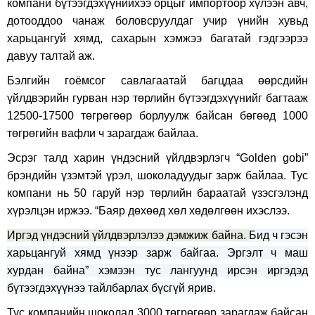
компани бүтээгдэхүүнийхээ орцыг импортоор хүлээн авч,
дотооддоо чанаж боловсруулдаг учир үнийн хувьд
харьцангуй хямд, сахарын хэмжээ багатай гэдгээрээ
давуу талтай аж.
Бэлгийн гоёмсог савлагаатай багцдаа өөрсдийн
үйлдвэрийн гурван нэр төрлийн бүтээгдэхүүнийг багтааж
12500-17500 төгрөгөөр борлуулж байсан бөгөөд 1000
төгрөгийн вафли ч зарагдаж байлаа.
Эсрэг талд харин үндэсний үйлдвэрлэгч “Golden gobi”
брэндийн үзэмтэй үрэл, шоколадуудыг зарж байлаа. Тус
компани нь 50 гаруй нэр төрлийн бараатай үзэсгэлэнд
хүрэлцэн иржээ. “Баяр дөхөөд хөл хөдөлгөөн ихэслээ.
Иргэд үндэсний үйлдвэрлэлээ дэмжиж байна.
Бид ч гэсэн
харьцангуй хямд үнээр зарж байгаа. Эргэлт ч маш
хурдан байна” хэмээн тус лангуунд ирсэн иргэдэд
бүтээгдэхүүнээ тайлбарлах бүсгүй ярив.
Тус компанийн шоколад 3000 төгрөгөөр зарагдаж байсан