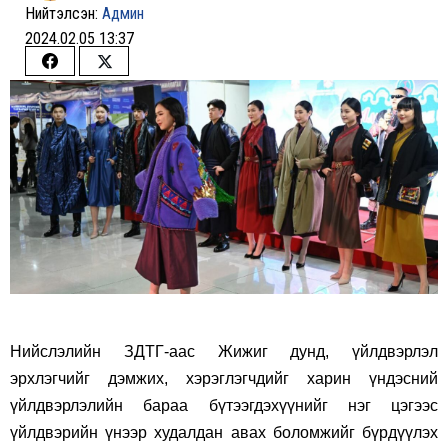
Нийтэлсэн:
Админ
2024.02.05 13:37
Share
Share
on
on
Facebook
Twitter
Нийслэлийн ЗДТГ-аас Жижиг дунд, үйлдвэрлэл
эрхлэгчийг дэмжих, хэрэглэгчдийг харин үндэсний
үйлдвэрлэлийн бараа бүтээгдэхүүнийг нэг цэгээс
үйлдвэрийн үнээр худалдан авах боломжийг бүрдүүлэх