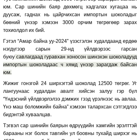
юм. Сар шинийн баяр дөхмөгц хадгалах хугацаа нь
дуусаж, гаднах нь цайрчихсан импортын шоколадыг
бөөний үнээр хэмээн 3000 орчим төгрөгөөр зарах
тохиолдол их бий.
Гэтэл “Амар байна уу-2024” үзэсгэлэн худалдаанд ердөө
нэгдүгээр сарын 29-нд үйлдвэрээс гарсан
буюу
савлагдаад гуравхан хоносон шинэхэн шоколадууд
импортын шоколадаас ч хямд үнээр зарагдаж байсан
юм.
Жижиг гонзгой 24 ширхэгтэй шоколад 12500 төгрөг. Уг
лангуунаас худалдан авалт хийсэн залуу гэр бүл
“Үндэсний үйлдвэрлэлээ дэмжих гээд үрэлнээс нь авлаа.
Үнэ маш боломжийн байна” хэмээн талархсан сэтгэгдлээ
бидэнтэй хуваалцав.
Тэгвэл сар шинийн баярын өдрүүдийн хамгийн эрэлттэй
барааны нэг болох тавгийн ул боовны тухайд ширхэг нь