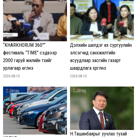
“KHARKHORUM 360°”
Дэлхийн шилдэг их сургуулийн
фестиваль “TIME” сэдвээр
элсэгчид санхүүжилтийн
2000 гаруй жилийн түүхийг
асуудлаар засгийн газарт
урлагаар өгүүлнэ
шаардлага хүргүүлнэ
2026-08-10
2026-08-10
Н.Түвшинбаярыг уучлах тухай