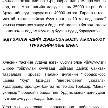
4500-аас эхэлж байлаа. Орц найрлагаас хамаарч үнэ нь
өөр, өөр. Мөн тавгийн ааруул кг нь 35000 төгрөг бол
Архангайн сүүн ааруул кг нь 40000 төгрөг. “Гараар татсан
махтай, ганган сайхан бууз кг-ыг нь 10 мянгад авлаа”
хэмээн хошигнох залуу ч бидэнтэй таарсан бөгөөд тогооч
нь жигнэж өгөөд амтлуулаад буузаа түүнд борлуулжээ.
ЖДҮ ЭРХЛЭГЧДИЙГ ДЭМЖСЭН БОДИТ АЖИЛ БУЮУ
ТҮРЭЭСИЙН ХӨНГӨЛӨЛТ
Хүнсний тасгийн үүдэнд нэгэн бүсгүй олон үйлчлүүлэгч
ширээ тойруулан суулгаад цайгаар дайлж байхтай
тааралдав. Тэрбээр, Налайх дүүргийн “Городок”-оос
цайны “Хур” брэндээ “өвөртөлсөөр” үзэсгэлэн
худалдаанд оролцож байгаа нь тэр аж. Тэрбээр, “Манай
үйлдвэр “Городок”-т байдаг юм. Урд нь манай цайнуудыг
нутгийн хүмүүс л мэддэг байлаа.
Үзэсгэлэн худалдаанд оролцсоноор нийслэлчүүдэд