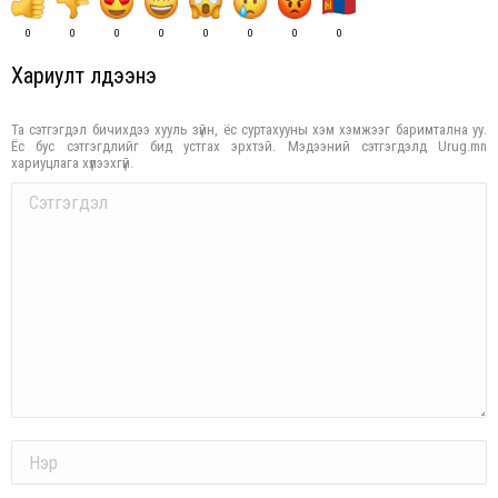
0
0
0
0
0
0
0
0
Хариулт үлдээнэ үү
Та сэтгэгдэл бичихдээ хууль зүйн, ёс суртахууны хэм хэмжээг баримтална уу.
Ёс бус сэтгэгдлийг бид устгах эрхтэй. Мэдээний сэтгэгдэлд Urug.mn
хариуцлага хүлээхгүй.
Comment
Name *