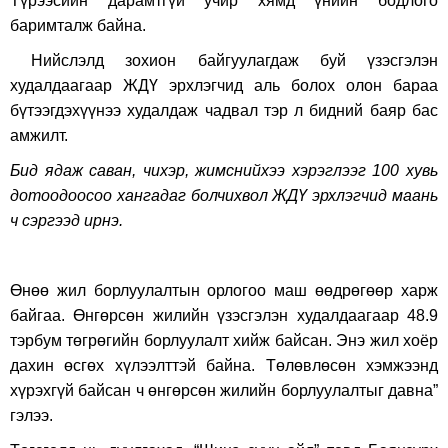
Түрээсийн дарамтгүй учир хямд үнийн бодлого
баримталж байна.
Нийслэлд зохион байгуулагдаж буй үзэсгэлэн
худалдаагаар ЖДҮ эрхлэгчид аль болох олон бараа
бүтээгдэхүүнээ худалдаж чадвал тэр л бидний баяр бас
амжилт.
Бид ядаж саван, чихэр, жимснийхээ хэрэглээг 100 хувь
дотоодоосоо хангадаг болчихвол ЖДҮ эрхлэгчид маань
ч сэргээд ирнэ.
Өнөө жил борлуулалтын орлогоо маш өөдрөгөөр харж
байгаа. Өнгөрсөн жилийн үзэсгэлэн худалдаагаар 48.9
тэрбум төгрөгийн борлуулалт хийж байсан. Энэ жил хоёр
дахин өсгөх хүлээлттэй байна. Төлөвлөсөн хэмжээнд
хүрэхгүй байсан ч өнгөрсөн жилийн борлуулалтыг давна”
гэлээ.