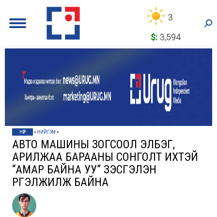
3
Sea
$:
3,594
НҮҮР
»
НИЙГЭМ
»
АВТО МАШИНЫ ЗОГСООЛ ЭЛБЭГ,
АРИЛЖАА БАРААНЫ СОНГОЛТ ИХТЭЙ
“АМАР БАЙНА УУ” ҮЗЭСГЭЛЭН
ҮРГЭЛЖИЛЖ БАЙНА