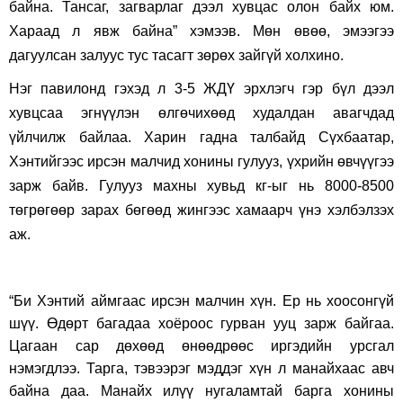
байна. Тансаг, загварлаг дээл хувцас олон байх юм.
Хараад л явж байна” хэмээв. Мөн өвөө, эмээгээ
дагуулсан залуус тус тасагт зөрөх зайгүй холхино.
Нэг павилонд гэхэд л 3-5 ЖДҮ эрхлэгч гэр бүл дээл
хувцсаа эгнүүлэн өлгөчихөөд худалдан авагчдад
үйлчилж байлаа. Харин гадна талбайд Сүхбаатар,
Хэнтийгээс ирсэн малчид хонины гулууз, үхрийн өвчүүгээ
зарж байв. Гулууз махны хувьд кг-ыг нь 8000-8500
төгрөгөөр зарах бөгөөд жингээс хамаарч үнэ хэлбэлзэх
аж.
“Би Хэнтий аймгаас ирсэн малчин хүн. Ер нь хоосонгүй
шүү. Өдөрт багадаа хоёроос гурван ууц зарж байгаа.
Цагаан сар дөхөөд өнөөдрөөс иргэдийн урсгал
нэмэгдлээ. Тарга, тэвээрэг мэддэг хүн л манайхаас авч
байна даа. Манайх илүү нугаламтай барга хонины