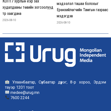
КОП17 хурлын үеэр зах
мэдээлэл ташаа болохыг
худалдааны төвийн зогсоолууд
Ерөнхийлөгчийн Тамгын газраас
түр хаагдана
мэдэгдэв
2026-08-10
2026-08-10
Улаанбаатар, Сүхбаатар дүүрэг, 8-р хороо, Эрдэм
тауэр 1201 тоот
medee@urug.mn
7600 2244