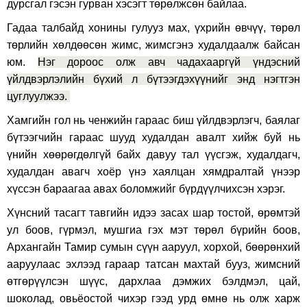
дурсгал гэсэн гурван хэсэгт төрөлжсөн байлаа.
Гадаа талбайд хонины гулууз мах, үхрийн өвчүү, төрөл
төрлийн хөлдөөсөн жимс, жимсгэнэ худалдаалж байсан
юм.
Нэг дороос олж авч чадахааргүй үндэсний
үйлдвэрлэлийн бүхий л бүтээгдэхүүнийг энд нэгтгэн
цуглуулжээ.
Хамгийн гол нь ченжийн гараас биш үйлдвэрлэгч, баялаг
бүтээгчийн гараас шууд худалдан авалт хийж буй нь
үнийн хөөрөгдөлгүй байх давуу тал үүсгэж, худалдагч,
худалдан авагч хоёр үнэ хаялцан хямдралтай үнээр
хүссэн бараагаа авах боломжийг бүрдүүлчихсэн хэрэг.
Хүнсний тасагт тавгийн идээ засах шар тостой, өрөмтэй
ул боов, гүрмэл, мушгиа гэх мэт төрөл бүрийн боов,
Архангайн Тамир сумын сүүн ааруул, хорхой, бөөрөнхий
ааруулаас эхлээд гараар татсан махтай бууз, жимсний
өтгөрүүлсэн шүүс, дархлаа дэмжих бэлдмэл, цай,
шоколад, овьёостой чихэр гээд урд өмнө нь олж харж