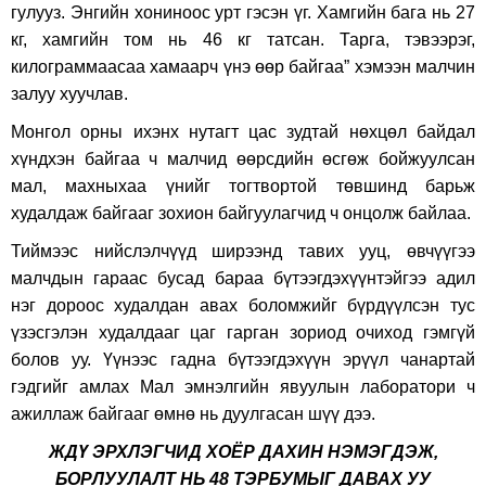
гулууз. Энгийн хониноос урт гэсэн үг. Хамгийн бага нь 27
кг, хамгийн том нь 46 кг татсан. Тарга, тэвээрэг,
килограммаасаа хамаарч үнэ өөр байгаа” хэмээн малчин
залуу хуучлав.
Монгол орны ихэнх нутагт цас зудтай нөхцөл байдал
хүндхэн байгаа ч малчид өөрсдийн өсгөж бойжуулсан
мал, махныхаа үнийг тогтвортой төвшинд барьж
худалдаж байгааг зохион байгуулагчид ч онцолж байлаа.
Тиймээс нийслэлчүүд ширээнд тавих ууц, өвчүүгээ
малчдын гараас бусад бараа бүтээгдэхүүнтэйгээ адил
нэг дороос худалдан авах боломжийг бүрдүүлсэн тус
үзэсгэлэн худалдааг цаг гарган зориод очиход гэмгүй
болов уу. Үүнээс гадна бүтээгдэхүүн эрүүл чанартай
гэдгийг амлах Мал эмнэлгийн явуулын лаборатори ч
ажиллаж байгааг өмнө нь дуулгасан шүү дээ.
ЖДҮ ЭРХЛЭГЧИД ХОЁР ДАХИН НЭМЭГДЭЖ,
БОРЛУУЛАЛТ НЬ 48 ТЭРБУМЫГ ДАВАХ УУ