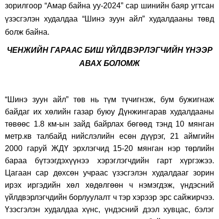
зорилгоор “Амар байна уу-2024” сар шинийн баяр угтсан
үзэсгэлэн худалдаа “Шинэ зуун айл” худалдааны төвд
болж байна.
ЧЕНЖИЙН ГАРААС БИШ ҮЙЛДВЭРЛЭГЧИЙН ҮНЭЭР
АВАХ БОЛОМЖ
“Шинэ зуун айл” төв нь түм түчигнэж, бум бужигнаж
байдаг их хөлийн газар буюу Дүнжингарав худалдааны
төвөөс 1.8 км-ын зайд байрлах бөгөөд тэнд 10 мянган
метр.кв талбайд нийслэлийн есөн дүүрэг, 21 аймгийн
2000 гаруй ЖДҮ эрхлэгчид 15-20 мянган нэр төрлийн
бараа бүтээгдэхүүнээ хэрэглэгчдийн гарт хүргэжээ.
Цагаан сар дөхсөн учраас үзэсгэлэн худалдааг зорин
ирэх иргэдийн хөл хөдөлгөөн ч нэмэгдэж, үндэсний
үйлдвэрлэгчдийн борлуулалт ч тэр хэрээр эрс сайжирчээ.
Үзэсгэлэн худалдаа хүнс, үндэсний дээл хувцас, бэлэг