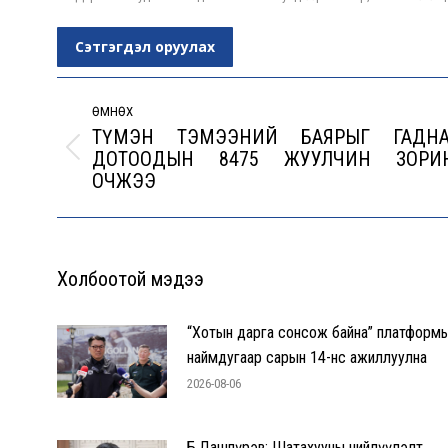
Сэтгэгдэл оруулах
Post
navigation
ӨМНӨХ
ТҮМЭН ТЭМЭЭНИЙ БАЯРЫГ ГАДНА
ДОТООДЫН 8475 ЖУУЛЧИН ЗОРИ
Previous
ОЧЖЭЭ
post:
Холбоотой мэдээ
“Хотын дарга сонсож байна” платформ
наймдугаар сарын 14-нөөс ажиллуулна
2026-08-06
Б.Дашпүрэв: Шатахууны нийлүүлэлт