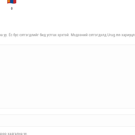
0
а уу. Ёс бус сэтгэгдлийг бид устгах эрхтэй. Мэдээний сэтгэгдэлд Urug.mn хариуцл
ээр хадгална уу.