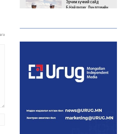
Эрчим хүчний сайд
Б.Найдалаа: Дундговийн
эрчим хүчний томоохон
төслүүдэд дэмжлэг
үзүүлнэ
ага
Давхардсан
зохицуулалтыг бууруулах
хүрээнд 83 дүрэм, журмыг
цуцалжээ
Өчигдөр 102 тусгай дугаарт
2321 дуудлага, мэдээлэл
бүртгэгджээ
Монголын шигшээ баг
Японд хамтарсан
бэлтгэлд оролцоно