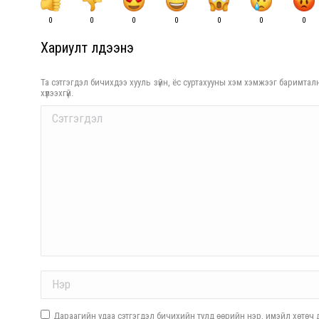
0
0
0
0
0
0
0
Хариулт үлдээнэ үү
Та сэтгэгдэл бичихдээ хууль зүйн, ёс суртахууны хэм хэмжээг баримталн
хүлээхгүй.
Comment
Name *
Дараагийн удаа сэтгэгдэл бичихийн тулд өөрийн нэр, имэйл хөтөч д