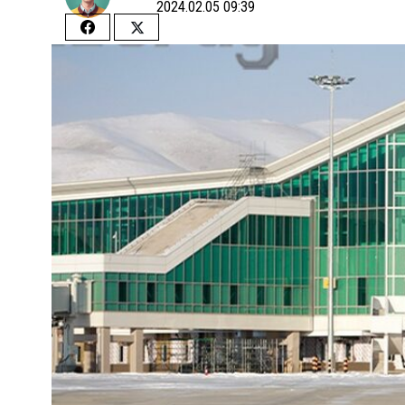
2024.02.05 09:39
Share
Share
on
on
Facebook
Twitter