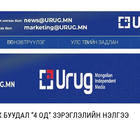
ӨРӨГ НЭВТРҮҮЛЭГ
УЛС ТӨРИЙН ЗАДЛАН
 БУУДАЛ “4 ОД” ЗЭРЭГЛЭЛИЙН ҮНЭЛГЭЭ