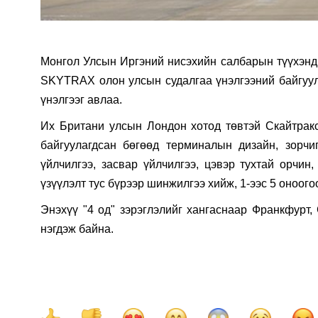
Монгол Улсын Иргэний нисэхийн салбарын түүхэнд 
SKYTRAX олон улсын судалгаа үнэлгээний байгуулл
үнэлгээг авлаа.
Их Британи улсын Лондон хотод төвтэй Скайтракс
байгуулагдсан бөгөөд терминалын дизайн, зорчиг
үйлчилгээ, засвар үйлчилгээ, цэвэр тухтай орчин
үзүүлэлт тус бүрээр шинжилгээ хийж, 1-ээс 5 оноогоо
Энэхүү "4 од" зэрэглэлийг хангаснаар Франкфурт,
нэгдэж байна.