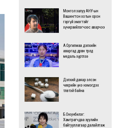
Монгол залуу АНУ-ын
Вашингтон хотын орон
гэргүй эмэгтэйг
хүчирхийлэгчээс аварчээ
А.Оргилмаа дэлхийн
аваргад дөрвөн төрөлд
медаль хүртлээ
Дэлхий даяар элсэн
чихрийн үнэ нэмэгдэх
төлөвтэй байна
Б.Оюунбилэг:
Хамтрагчдаа хуулийн
байгууллагаар далайлгаж