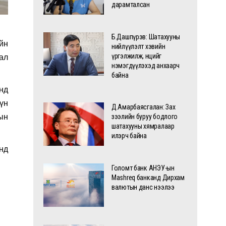
дарамталсан
Б.Дашпүрэв: Шатахууны
йн
нийлүүлэлт хэвийн
үргэлжилж, нөөцийг
ал
нэмэгдүүлэхэд анхаарч
байна
нд
үн
Д.Амарбаясгалан: Зах
ын
зээлийн буруу бодлого
шатахууны хямралаар
илэрч байна
нд
Голомт банк АНЭУ-ын
Mashreq банканд Дирхам
валютын данс нээлээ