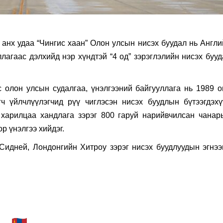
анх удаа “Чингис хаан” Олон улсын нисэх буудал нь Англи
агаас дэлхийд нэр хүндтэй “4 од” зэрэглэлийн нисэх бууд
 олон улсын cудалгаа, үнэлгээний байгууллага нь 1989 о
ч үйлчлүүлэгчид рүү чиглэсэн нисэх буудлын бүтээгдэхү
, харилцаа хандлага зэрэг 800 гаруй нарийвчилсан чанар
р үнэлгээ хийдэг.
 Сидней, Лондонгийн Хитроу зэрэг нисэх буудлуудын эгнээ