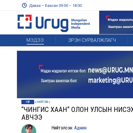
Даваа – Баасан 09:00 – 18:00
МЭДЭЭ
ЭРЭН СУРВАЛЖЛАГЧ
НҮҮР
»
НИЙГЭМ
»
“ЧИНГИС ХААН” ОЛОН УЛСЫН НИСЭХ
АВЧЭЭ
Нийтэлсэн:
Админ