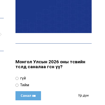
Өнөөдөр цахилгаан
хязгаарлах байршил
“Явуулын оффис” өнөөдөр
“Нарантуул” ОУХТ-д
ажиллана
Монгол Улсын 2026 оны төсвийн
төсөлд саналаа өгсөн үү?
Н.Номтойбаяр:
Өвөлжилтийн бэлтгэлд
Үгүй
зориулж Дорнод аймгийн
н
Онцгой комисст 50 тонн
Тийм
шатахуун олгоно
Үр дүн
Хэт халалтаас