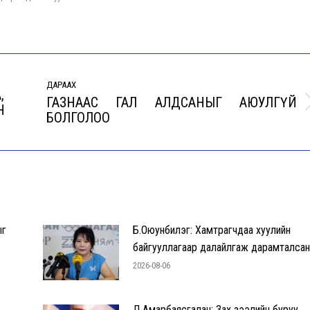
ДАРААХ
,
ГАЗНААС ГАЛ АЛДСАНЫГ АЮУЛГҮЙ
Н
Next
БОЛГОЛОО
post:
ыг
Б.Оюунбилэг: Хамтрагчдаа хуулийн
байгууллагаар далайлгаж дарамталса
2026-08-06
Д.Амарбаясгалан: Зах зээлийн буруу