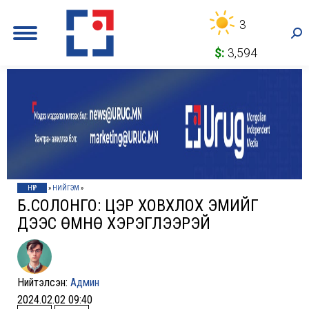
3
Sea
$:
3,594
НҮҮР
»
НИЙГЭМ
»
Б.СОЛОНГО: ЦЭР ХОВХЛОХ ЭМИЙГ
ҮДЭЭС ӨМНӨ ХЭРЭГЛЭЭРЭЙ
Нийтэлсэн:
Админ
2024.02.02 09:40