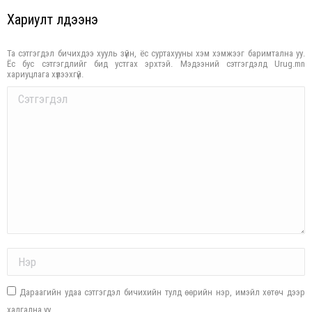
Хариулт үлдээнэ үү
Та сэтгэгдэл бичихдээ хууль зүйн, ёс суртахууны хэм хэмжээг баримтална уу.
Ёс бус сэтгэгдлийг бид устгах эрхтэй. Мэдээний сэтгэгдэлд Urug.mn
хариуцлага хүлээхгүй.
Comment
Name *
Дараагийн удаа сэтгэгдэл бичихийн тулд өөрийн нэр, имэйл хөтөч дээр
хадгална уу.