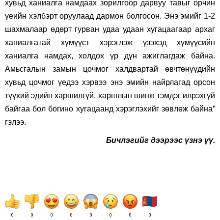
хувьд ханиалга намдаах зорилгоор дарвуу тавыг орчин
үеийн хэлбэрт оруулаад дармон болгосон. Энэ эмийг 1-2
шахмалаар өдөрт гурван удаа удаан хугацаагаар архаг
ханиалгатай хүмүүст хэрэглэж үзэхэд хүмүүсийн
ханиалга намдах, холдох үр дүн ажиглагдаж байна.
Амьсгалын замын цочмог халдвартай өвчтөнүүдийн
хувьд цочмог үедээ хэрвээ энэ эмийн найрлагад орсон
түүхий эдийн харшилгүй, харшлын шинж тэмдэг илрэхгүй
байгаа бол богино хугацаанд хэрэглэхийг зөвлөж байна”
гэлээ.
Бичлэгийг дээрээс үзнэ үү.
0
0
0
0
0
0
0
0