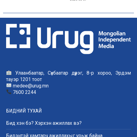
Улаанбаатар, Сүхбаатар дүүрэг, 8-р хороо, Эрдэм
тауэр 1201 тоот
medee@urug.mn
7600 2244
БИДНИЙ ТУХАЙ
Бид хэн бэ? Хэрхэн ажиллах вэ?
Бидэнтэй хамтарч ажиллахыг урьж байна