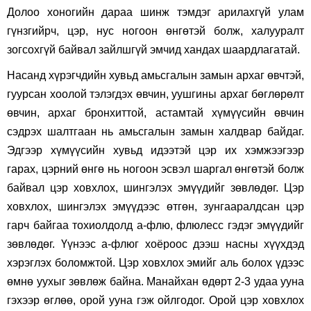
Долоо хоногийн дараа шинж тэмдэг арилахгүй улам
гүнзгийрч, цэр, нус ногоон өнгөтэй болж, халууралт
зогсохгүй байвал зайлшгүй эмчид хандах шаардлагатай.
Насанд хүрэгчдийн хувьд амьсгалын замын архаг өвчтэй,
гуурсан хоолой тэлэгдэх өвчин, уушгины архаг бөглөрөлт
өвчин, архаг бронхиттой, астамтай хүмүүсийн өвчин
сэдрэх шалтгаан нь амьсгалын замын халдвар байдаг.
Эдгээр хүмүүсийн хувьд идээтэй цэр их хэмжээгээр
гарах, цэрний өнгө нь ногоон эсвэл шаргал өнгөтэй болж
байвал цэр ховхлох, шингэлэх эмүүдийг зөвлөдөг. Цэр
ховхлох, шингэлэх эмүүдээс өтгөн, зунгааралдсан цэр
гарч байгаа тохиолдолд а-флю, флюлесс гэдэг эмүүдийг
зөвлөдөг. Үүнээс а-флюг хоёроос дээш насны хүүхдэд
хэрэглэх боломжтой. Цэр ховхлох эмийг аль болох үдээс
өмнө уухыг зөвлөж байна. Манайхан өдөрт 2-3 удаа ууна
гэхээр өглөө, орой ууна гэж ойлгодог. Орой цэр ховхлох