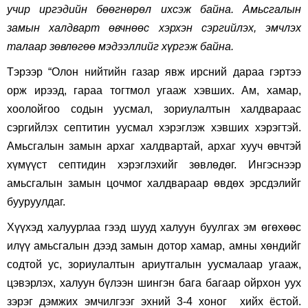
учир иргэдийн бөөгнөрөл ихсэж байна. Амьсгалын
замын халдварт өвчнөөс хэрхэн сэргийлэх, эмчлэх
талаар зөвлөгөө мэдээллийг хүргэж байна.
Тэрээр “Олон нийтийн газар явж ирсний дараа гэртээ
орж ирээд, гараа тогтмол угааж хэвших. Ам, хамар,
хоолойгоо содын уусмал, зориулалтын халдвараас
сэргийлэх септитин уусмал хэрэглэж хэвших хэрэгтэй.
Амьсгалын замын архаг халдвартай, архаг хууч өвчтэй
хүмүүст септидин хэрэглэхийг зөвлөдөг. Ингэснээр
амьсгалын замын цочмог халдвараар өвдөх эрсдэлийг
бууруулдаг.
Хүүхэд халуурлаа гээд шууд халуун буулгах эм өгөхөөс
илүү амьсгалын дээд замын дотор хамар, амны хөндийг
содтой ус, зориулалтын ариутгалын уусмалаар угааж,
цэвэрлэх, халуун бүлээн шингэн бага багаар ойрхон уух
зэрэг дэмжих эмчилгээг эхний 3-4 хоног хийх ёстой.