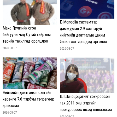
E-Mongolia системээр
Макс Группийн үүсгэн
дамжуулан 2.9 сая гаруй
байгуулагчид Сутай хайрхны
нийгмийн даатгалын цахим
төрийн тахилгад оролцлоо
үйлчилгээг иргэдэд хүргэлээ
2026-08-07
2026-08-07
Нийгмийн даатгалын сангийн
Ш.Шинэцэцэгийг хохироосон
хөрөнгө 7.6 тэрбум төгрөгөөр
гэх 2011 оны хэргийг
арвижлаа
прокуророос шүүхэд шилжүүлжээ
2026-08-07
2026-08-07