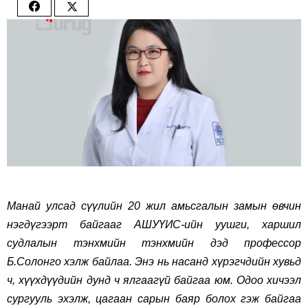
Share
Share
on
on
Facebook
Twitter
Манай улсад сүүлийн 20 жил амьсгалын замын өвчин
нэгдүгээрт байгааг АШУҮИС-ийн уушги, харшил
судлалын тэнхмийн тэнхмийн дэд профессор
Б.Солонго хэлж байлаа. Энэ нь насанд хүрэгчдийн хувьд
ч, хүүхдүүдийн дунд ч ялгаагүй байгаа юм. Одоо хичээл
сургууль эхэлж, цагаан сарын баяр болох гэж байгаа