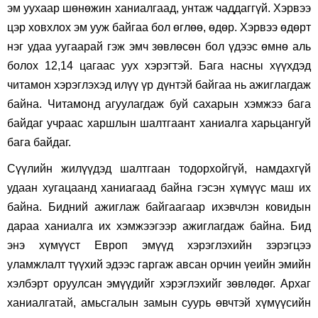
эм уухаар шөнөжин ханиалгаад, унтаж чаддаггүй. Хэрвээ
цэр ховхлох эм ууж байгаа бол өглөө, өдөр. Хэрвээ өдөрт
нэг удаа уугаарай гэж эмч зөвлөсөн бол үдээс өмнө аль
болох 12,14 цагаас уух хэрэгтэй. Бага насны хүүхдэд
читамон хэрэглэхэд илүү үр дүнтэй байгаа нь ажиглагдаж
байна. Читамонд агуулагдаж буй сахарын хэмжээ бага
байдаг учраас харшлын шалтгаант ханиалга харьцангуй
бага байдаг.
Сүүлийн жилүүдэд шалтгаан тодорхойгүй, намдахгүй
удаан хугацаанд ханиагаад байна гэсэн хүмүүс маш их
байна. Бидний ажиглаж байгаагаар ихэвчлэн ковидын
дараа ханиалга их хэмжээгээр ажиглагдаж байна. Бид
энэ хүмүүст Европ эмүүд хэрэглэхийн зэрэгцээ
уламжлалт түүхий эдээс гаргаж авсан орчин үеийн эмийн
хэлбэрт оруулсан эмүүдийг хэрэглэхийг зөвлөдөг. Архаг
ханиалгатай, амьсгалын замын суурь өвчтэй хүмүүсийн