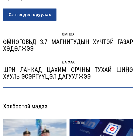
Сэтгэгдэл оруулах
Post
navigation
ӨМНӨХ
ӨМНӨГОВЬД 3.7 МАГНИТУДЫН ХҮЧТЭЙ ГАЗАР
Previous
ХӨДӨЛЖЭЭ
post:
ДАРААХ
ШРИ ЛАНКАД ЦАХИМ ОРЧНЫ ТУХАЙ ШИНЭ
Next
ХУУЛЬ ЭСЭРГҮҮЦЭЛ ДАГУУЛЖЭЭ
post:
Холбоотой мэдээ