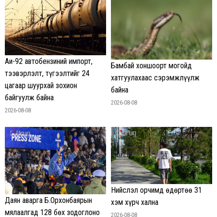
Аи-92 автобензиний импорт,
Бамбай хоншоорт могойд
тээвэрлэлт, түгээлтийг 24
хатгуулахаас сэрэмжлүүлж
цагаар шуурхай зохион
байна
байгуулж байна
2026-08-08
2026-08-08
Нийслэл орчимд өдөртөө 31
Даян аварга Б.Орхонбаярын
хэм хүрч хална
мялаалгад 128 бөх зодоглоно
2026-08-08