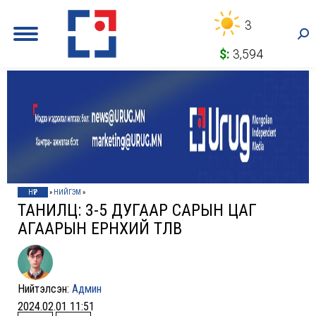
3
Sea
$:
3,594
НҮҮР
»
НИЙГЭМ
»
ТАНИЛЦ: 3-5 ДУГААР САРЫН ЦАГ
АГААРЫН ЕРӨНХИЙ ТӨЛӨВ
Нийтэлсэн:
Админ
2024.02.01 11:51