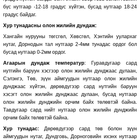
бүс нутгаар -12-18 градус хүйтэн, бусад нутгаар 18-24
градус байдаг.
Хур тунадасны олон жилийн дундаж:
Хангайн нурууны төгсгөл, Хөвсгөл, Хэнтийн уулархаг
нутаг, Дорнодын тал нутгаар 2-4мм тунадас ордог бол
бусад нутгаар 0-2мм ордог.
Агаарын дундаж температур
: Гуравдугаар сард
нутгийн баруун хэсгээр олон жилийн дунджаас дулаан,
Сэлэнгэ, Төв, зүүн аймгуудын нутгаар олон жилийн
дунджаас хүйтэн, дөрөвдүгээр сард нутгийн баруун
хэсэгт олон жилийн дунджаас дулаан, бусад нутгаар
олон жилийн дунджийн орчим байх төлөвтэй байна.
Тавдугаар сард нийт нутгаар олон жилийн дунджийн
орчим байх төлөвтэй байна.
Хур тунадас:
Дөрөвдүгээр сард төв болон зүүн
аймгуудын нутаг, Дундговь, Дорноговийн ихэнх нутгаар