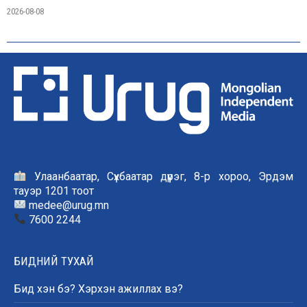
2026-08-08
Улаанбаатар, Сүхбаатар дүүрэг, 8-р хороо, Эрдэм
тауэр 1201 тоот
medee@urug.mn
7600 2244
БИДНИЙ ТУХАЙ
Бид хэн бэ? Хэрхэн ажиллах вэ?