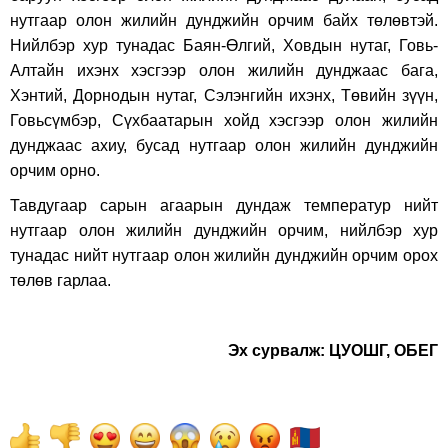
нутгаар олон жилийн дунджийн орчим байх төлөвтэй.
Нийлбэр хур тунадас Баян-Өлгий, Ховдын нутаг, Говь-
Алтайн ихэнх хэсгээр олон жилийн дунджаас бага,
Хэнтий, Дорнодын нутаг, Сэлэнгийн ихэнх, Төвийн зүүн,
Говьсүмбэр, Сүхбаатарын хойд хэсгээр олон жилийн
дунджаас ахиу, бусад нутгаар олон жилийн дунджийн
орчим орно.
Тавдугаар сарын агаарын дундаж температур нийт
нутгаар олон жилийн дунджийн орчим, нийлбэр хур
тунадас нийт нутгаар олон жилийн дунджийн орчим орох
төлөв гарлаа.
Эх сурвалж: ЦУОШГ, ОБЕГ