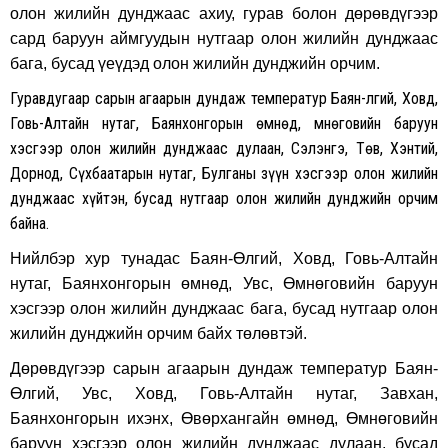
олон жилийн дунджаас ахиу, гурав болон дөрөвдүгээр
сард баруун аймгуудын нутгаар олон жилийн дунджаас
бага, бусад үеүдэд олон жилийн дунджийн орчим.
Гуравдугаар сарын агаарын дундаж температур Баян-Өлгий, Ховд,
Говь-Алтайн нутаг, Баянхонгорын өмнөд, Өмнөговийн баруун
хэсгээр олон жилийн дунджаас дулаан, Сэлэнгэ, Төв, Хэнтий,
Дорнод, Сүхбаатарын нутаг, Булганы зүүн хэсгээр олон жилийн
дунджаас хүйтэн, бусад нутгаар олон жилийн дунджийн орчим
байна.
Нийлбэр хур тунадас Баян-Өлгий, Ховд, Говь-Алтайн
нутаг, Баянхонгорын өмнөд, Увс, Өмнөговийн баруун
хэсгээр олон жилийн дунджаас бага, бусад нутгаар олон
жилийн дунджийн орчим байх төлөвтэй.
Дөрөвдүгээр сарын агаарын дундаж температур Баян-
Өлгий, Увс, Ховд, Говь-Алтайн нутаг, Завхан,
Баянхонгорын ихэнх, Өвөрхангайн өмнөд, Өмнөговийн
баруун хэсгээр олон жилийн дунджаас дулаан, бусад