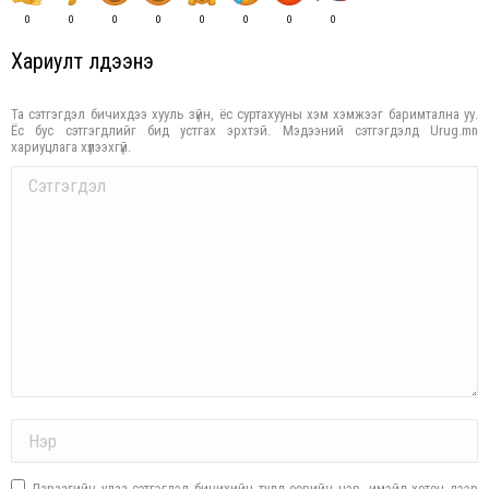
0
0
0
0
0
0
0
0
Хариулт үлдээнэ үү
Та сэтгэгдэл бичихдээ хууль зүйн, ёс суртахууны хэм хэмжээг баримтална уу.
Ёс бус сэтгэгдлийг бид устгах эрхтэй. Мэдээний сэтгэгдэлд Urug.mn
хариуцлага хүлээхгүй.
Comment
Name *
Дараагийн удаа сэтгэгдэл бичихийн тулд өөрийн нэр, имэйл хөтөч дээр