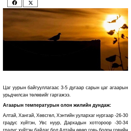
Share
Share
on
on
Facebook
Twitter
Цаг уурын байгууллагаас 3-5 дугаар сарын цаг агаарын
урьдчилсан төлөвийг гаргажээ.
Агаарын температурын олон жилийн дундаж:
Алтай, Хангай, Хөвсгөл, Хэнтийн уулархаг нургаар -26-30
градус хүйтэн, Увс нуур, Дархадын хотгороор -30-34
градус хүйтэн байдаг бол Алтайн өвөр говь болон говийн