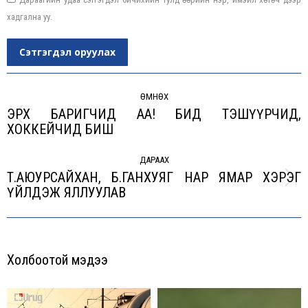
хадгална уу.
Сэтгэгдэл оруулах
Post
navigation
ӨМНӨХ
ЭРХ БАРИГЧИД АА! БИД ТЭШҮҮРЧИД,
Previous
ХОККЕЙЧИД БИШ
post:
ДАРААХ
Т.АЮУРСАЙХАН, Б.ГАНХУЯГ НАР ЯМАР ХЭРЭГ
Next
ҮЙЛДЭЖ ЯЛЛУУЛАВ
post:
Холбоотой мэдээ