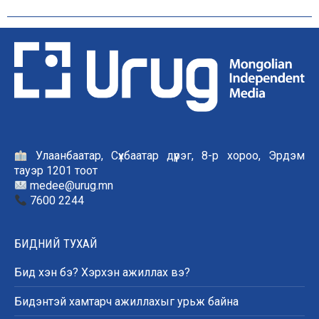
Улаанбаатар, Сүхбаатар дүүрэг, 8-р хороо, Эрдэм
тауэр 1201 тоот
medee@urug.mn
7600 2244
БИДНИЙ ТУХАЙ
Бид хэн бэ? Хэрхэн ажиллах вэ?
Бидэнтэй хамтарч ажиллахыг урьж байна