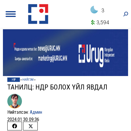
3
Sea
$:
3,594
НҮҮР
»
НИЙГЭМ
»
ТАНИЛЦ: ӨНӨӨДӨР БОЛОХ ҮЙЛ ЯВДАЛ
Нийтэлсэн:
Админ
2024.01.30 09:36
Share
Share