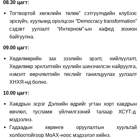
08.30 цагт:
Тогтвортой хөгжлийн төлөө” сэтгүүлчдийн клубээс
эрхзүйч, хуульчид оролцсон “Democracy transformation”
сэдэвт уулзалт “Интерном”-ын кафед зохион
байгуулна.
0
9
.00
цагт
:
Хөдөлмөрийн зах зээлийн эрэлт, нийлүүлэлт,
Хөдөлмөр эрхлэлтийн хуулийн шинэчилсэн найруулга,
нэмэлт өөрчлөлтийн төслийг танилцуулах уулзалт
ХНХЯ-нд болно.
10.00 цагт:
Хавдрын эсрэг Дэлхийн өдрийг угтан хорт хавдрын
өвчлөл, тусламж үйлчилгээний талаар ХСҮТ-д
мэдээлнэ.
Гадаадын хөрөнгө оруулалтын хуультай
холбоотойгоор МоАХ-ноос мэдээлэл хийнэ.