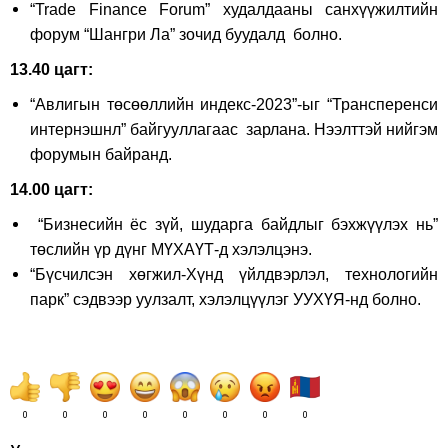
“Trade Finance Forum” худалдааны санхүүжилтийн
форум “Шангри Ла” зочид буудалд болно.
13.40 цагт:
“Авлигын төсөөллийн индекс-2023”-ыг “Трансперенси
интернэшнл” байгууллагаас зарлана. Нээлттэй нийгэм
форумын байранд.
14.00 цагт:
“Бизнесийн ёс зүй, шударга байдлыг бэхжүүлэх нь”
төслийн үр дүнг МҮХАҮТ-д хэлэлцэнэ.
“Бүсчилсэн хөгжил-Хүнд үйлдвэрлэл, технологийн
парк” сэдвээр уулзалт, хэлэлцүүлэг УУХҮЯ-нд болно.
0
0
0
0
0
0
0
0