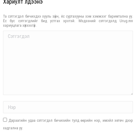
Хариулт үлдээнэ үү
Та сэтгэгдэл бичихдээ хууль зүйн, ёс суртахууны хэм хэмжээг баримтална уу.
Ёс бус сэтгэгдлийг бид устгах эрхтэй. Мэдээний сэтгэгдэлд Urug.mn
хариуцлага хүлээхгүй.
Comment
Name *
Дараагийн удаа сэтгэгдэл бичихийн тулд өөрийн нэр, имэйл хөтөч дээр
хадгална уу.