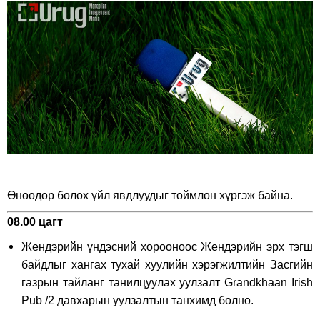
on
on
Facebook
Twitter
Өнөөдөр болох үйл явдлуудыг тоймлон хүргэж байна.
08.00 цагт
Жендэрийн үндэсний хорооноос Жендэрийн эрх тэгш
байдлыг хангах тухай хуулийн хэрэгжилтийн Засгийн
газрын тайланг танилцуулах уулзалт Grandkhaan Irish
Pub /2 давхарын уулзалтын танхимд болно.