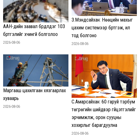
З.Мэндсайхан: Нөөцийн махыг
ААН-үүдийн заавал бүрдүүлдэг 103
цахим системээр бүртгэж, ил
бүртгэлийг хүчингүй болголоо
тод болгоно
2026-08-06
2026-08-06
Маргааш цахилгаан хязгаарлах
хуваарь
С.Амарсайхан: 60 гаруй тэрбум
2026-08-06
төгрөгийн шийдвэр гүйцэтгэлийг
эрчимжүүлж, орон сууцны
хохирлыг барагдуулна
2026-08-06