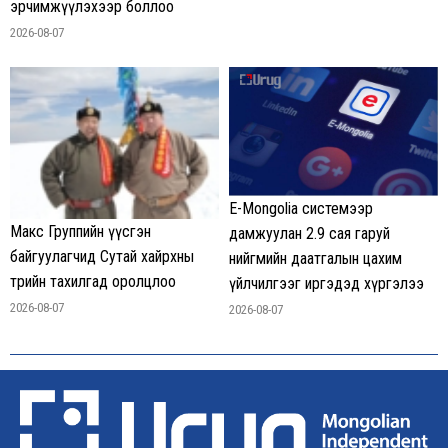
эрчимжүүлэхээр боллоо
2026-08-07
E-Mongolia системээр
Макс Группийн үүсгэн
дамжуулан 2.9 сая гаруй
байгуулагчид Сутай хайрхны
нийгмийн даатгалын цахим
төрийн тахилгад оролцлоо
үйлчилгээг иргэдэд хүргэлээ
2026-08-07
2026-08-07