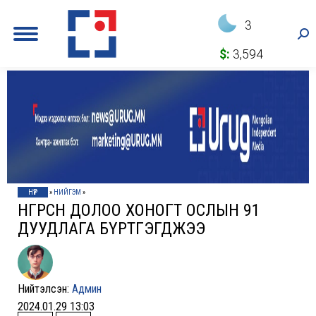
3
Sea
$:
3,594
НҮҮР
»
НИЙГЭМ
»
ӨНГӨРСӨН ДОЛОО ХОНОГТ ОСЛЫН 91
ДУУДЛАГА БҮРТГЭГДЖЭЭ
Нийтэлсэн:
Админ
2024.01.29 13:03