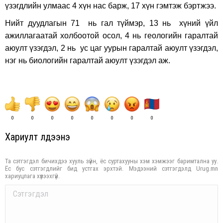
үзэгдлийн улмаас 4 хүн нас барж, 17 хүн гэмтэж бэртжээ.
Нийт дуудлагын 71 нь гал түймэр, 13 нь хүний үйл
ажиллагаатай холбоотой осол, 4 нь геологийн гаралтай
аюулт үзэгдэл, 2 нь ус цаг уурын гаралтай аюулт үзэгдэл,
нэг нь биологийн гаралтай аюулт үзэгдэл аж.
0
0
0
0
0
0
0
0
Хариулт үлдээнэ үү
Та сэтгэгдэл бичихдээ хууль зүйн, ёс суртахууны хэм хэмжээг баримтална уу.
Ёс бус сэтгэгдлийг бид устгах эрхтэй. Мэдээний сэтгэгдэлд Urug.mn
хариуцлага хүлээхгүй.
Comment