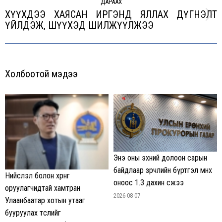
ДАРААХ
ХҮҮХДЭЭ ХАЯСАН ИРГЭНД ЯЛЛАХ ДҮГНЭЛТ
Next
ҮЙЛДЭЖ, ШҮҮХЭД ШИЛЖҮҮЛЖЭЭ
post:
Холбоотой мэдээ
Энэ оны эхний долоон сарын
байдлаар зөрчлийн бүртгэл өмнөх
Нийслэл болон хөрөнгө
оноос 1.3 дахин өсжээ
оруулагчидтай хамтран
2026-08-07
Улаанбаатар хотын утааг
бууруулах төслийг