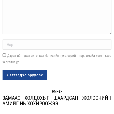
Name *
Дараагийн удаа сэтгэгдэл бичихийн тулд өөрийн нэр, имэйл хөтөч дээр
хадгална уу.
Сэтгэгдэл оруулах
Post
navigation
ӨМНӨХ
ЗАМААС ХОЛДОХЫГ ШААРДСАН ЖОЛООЧИЙН
Previous
АМИЙГ НЬ ХОХИРООЖЭЭ
post: