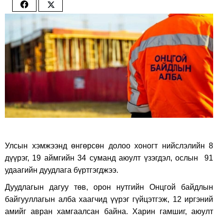
Share
Share
on
on
Facebook
Twitter
Улсын хэмжээнд өнгөрсөн долоо хоногт нийслэлийн 8
дүүрэг, 19 аймгийн 34 суманд аюулт үзэгдэл, ослын 91
удаагийн дуудлага бүртгэгджээ.
Дуудлагын дагуу төв, орон нутгийн Онцгой байдлын
байгууллагын алба хаагчид үүрэг гүйцэтгэж, 12 иргэний
амийг авран хамгаалсан байна. Харин гамшиг, аюулт