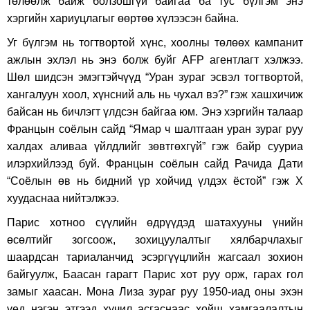
төлөөлж байж болзошгүй байгаа ба тус бүлгэм энэ
хэргийн хариуцлагыг өөртөө хүлээсэн байна.
Уг бүлгэм нь тогтвортой хүнс, хоолны төлөөх кампанит
ажлын эхлэл нь энэ болж буйг AFP агентлагт хэлжээ.
Шөл шидсэн эмэгтэйчүүд “Уран зураг эсвэл тогтвортой,
хангалуун хоол, хүнсний аль нь чухал вэ?” гэж хашхичиж
байсан нь бичлэгт үлдсэн байгаа юм. Энэ хэргийн талаар
Францын соёлын сайд “Ямар ч шалтгаан уран зураг руу
халдах аливаа үйлдлийг зөвтгөхгүй” гэж байр сууриа
илэрхийлээд буй. Францын соёлын сайд Рачида Дати
“Соёлын өв нь бидний үр хойчид үлдэх ёстой” гэж X
хуудаснаа нийтэлжээ.
Парис хотноо сүүлийн өдрүүдэд шатахууны үнийн
өсөлтийг зогсоож, зохицуулалтыг хялбарчлахыг
шаардсан тариаланчид эсэргүүцлийн жагсаал зохион
байгуулж, Баасан гарагт Парис хот руу орж, гарах гол
замыг хаасан. Мона Лиза зураг руу 1950-иад оны эхэн
үед нэгэн этгээд хүчил асгаснаас хойш хамгаалалтын