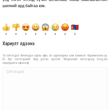
шилний ард байгаа юм.
0
0
0
0
0
0
0
0
Хариулт үлдээнэ үү
Та сэтгэгдэл бичихдээ хууль зүйн, ёс суртахууны хэм хэмжээг баримтална уу.
Ёс бус сэтгэгдлийг бид устгах эрхтэй. Мэдээний сэтгэгдэлд Urug.mn
хариуцлага хүлээхгүй.
Comment