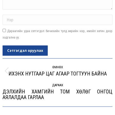
Name *
Дараагийн удаа сэтгэгдэл бичихийн тулд өөрийн нэр, имэйл хөтөч дээр
хадгална уу.
Сэтгэгдэл оруулах
Post
navigation
ӨМНӨХ
ИХЭНХ НУТГААР ЦАГ АГААР ТОГТУУН БАЙНА
Previous
post:
ДАРААХ
ДЭЛХИЙН ХАМГИЙН ТОМ ХӨЛӨГ ОНГОЦ
Next
АЯЛАЛДАА ГАРЛАА
post: