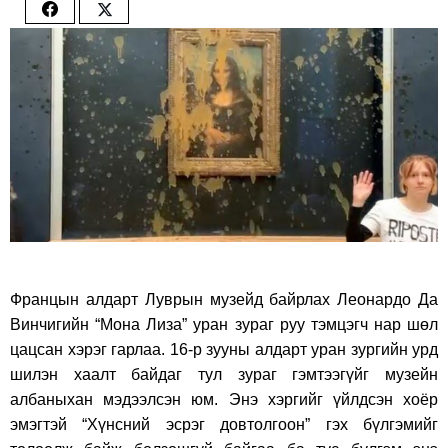
Share
Share
on
on
Facebook
Twitter
Францын алдарт Луврын музейд байрлах Леонардо Да
Винчигийн “Мона Лиза” уран зураг руу тэмцэгч нар шөл
цацсан хэрэг гарлаа. 16-р зууны алдарт уран зургийн урд
шилэн хаалт байдаг тул зураг гэмтээгүйг музейн
албаныхан мэдээлсэн юм. Энэ хэргийг үйлдсэн хоёр
эмэгтэй “Хүнсний эсрэг довтолгоон” гэх бүлгэмийг