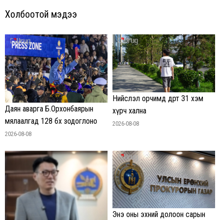
Холбоотой мэдээ
Нийслэл орчимд өдөртөө 31 хэм
Даян аварга Б.Орхонбаярын
хүрч хална
мялаалгад 128 бөх зодоглоно
2026-08-08
2026-08-08
Энэ оны эхний долоон сарын