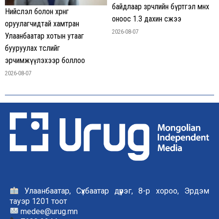
байдлаар зөрчлийн бүртгэл өмнөх
Нийслэл болон хөрөнгө
оноос 1.3 дахин өсжээ
оруулагчидтай хамтран
2026-08-07
Улаанбаатар хотын утааг
бууруулах төслийг
эрчимжүүлэхээр боллоо
2026-08-07
Улаанбаатар, Сүхбаатар дүүрэг, 8-р хороо, Эрдэм
тауэр 1201 тоот
medee@urug.mn