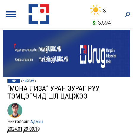
3
Sea
$:
3,594
НҮҮР
»
НИЙГЭМ
»
“МОНА ЛИЗА” УРАН ЗУРАГ РУУ
ТЭМЦЭГЧИД ШӨЛ ЦАЦЖЭЭ
Нийтэлсэн:
Админ
2024.01.29 09:19