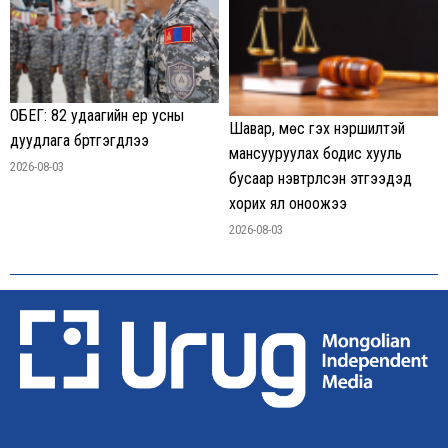
ОБЕГ: 82 удаагийн үер усны
Шавар, мөс гэх нэршилтэй
дуудлага бүртгэгдлээ
мансууруулах бодис хууль
2026-08-03
бусаар нэвтрүүлсэн этгээдэд
хорих ял оноожээ
2026-08-03