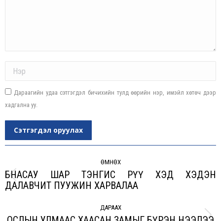
Name *
Дараагийн удаа сэтгэгдэл бичихийн тулд өөрийн нэр, имэйл хөтөч дээр
хадгална уу.
Сэтгэгдэл оруулах
Post
navigation
ӨМНӨХ
БНАСАУ ШАР ТЭНГИС РҮҮ ХЭД ХЭДЭН
Previous
ДАЛАВЧИТ ПУУЖИН ХАРВАЛАА
post:
ДАРААХ
ОСЛЫН УЛМААС ХААСАН ЗАМЫГ БҮРЭН НЭЭЛЭЭ
Next