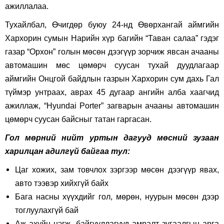
ажиллалаа.
Тухайлбал, Өчигдөр буюу 24-нд Өвөрхангай аймгийн
Хархорин сумын Нарийн хүр багийн “Таван салаа” гэдэг
газар “Орхон” голын мөсөн дээгүүр зорчиж явсан ачааны
автомашин мөс цөмөрч суусан тухай дуудлагаар
аймгийн Онцгой байдлын газрын Хархорин сум дахь Гал
түймэр унтраах, аврах 45 дугаар ангийн алба хаагчид
ажиллаж, “Hyundai Porter” загварын ачааны автомашин
цөмөрч суусан байсныг татан гаргасан.
Гол мөрний нийт уртын дагууд мөсний зузаан
харилцан адилгүй байгаа тул:
Цаг хожих, зам товчлох зэргээр мөсөн дээгүүр явах,
авто тээвэр хийхгүй байх
Бага насны хүүхдийг гол, мөрөн, нуурын мөсөн дээр
тоглуулахгүй бай
Аж ахуйн нэгж, байгууллагууд амралт зугаалгын арга