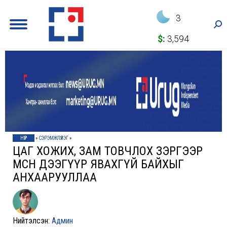
3
Sea
$:
3,594
НҮҮР
»
СЭРЭМЖЛҮҮЛЭГ
»
ЦАГ ХОЖИХ, ЗАМ ТОВЧЛОХ ЗЭРГЭЭР
МӨСӨН ДЭЭГҮҮР ЯВАХГҮЙ БАЙХЫГ
АНХААРУУЛЛАА
Нийтэлсэн:
Админ