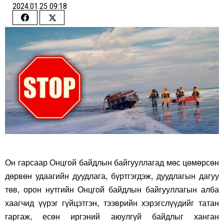
2024.01.25 09:18
Share
Share
on
on
Facebook
Twitter
Он гарсаар Онцгой байдлын байгууллагад мөс цөмөрсөн
дөрвөн удаагийн дуудлага, бүртгэгдэж, дуудлагын дагуу
төв, орон нутгийн Онцгой байдлын байгууллагын алба
хаагчид үүрэг гүйцэтгэн, тээврийн хэрэгслүүдийг татан
гаргаж, есөн иргэний аюулгүй байдлыг ханган