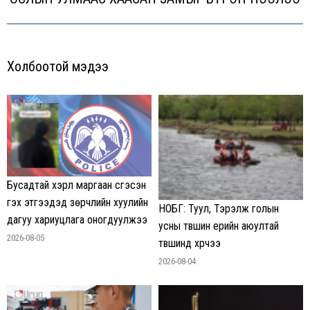
post:
Холбоотой мэдээ
Бусадтай хэрүүл маргаан үүсгэсэн
гэх этгээдэд зөрчлийн хуулийн
НОБГ: Туул, Тэрэлж голын
дагуу хариуцлага оногдуулжээ
усны түвшин үерийн аюултай
2026-08-05
түвшинд хүрчээ
2026-08-04