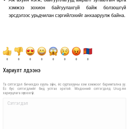
хэмжээ зохион байгуулахгүй байж болзошгүй
эрсдэлээс урьдчилан сэргийлэхийг анхааруулж байна.
0
0
0
0
0
0
0
0
Хариулт үлдээнэ үү
Та сэтгэгдэл бичихдээ хууль зүйн, ёс суртахууны хэм хэмжээг баримтална уу.
Ёс бус сэтгэгдлийг бид устгах эрхтэй. Мэдээний сэтгэгдэлд Urug.mn
хариуцлага хүлээхгүй.
Comment