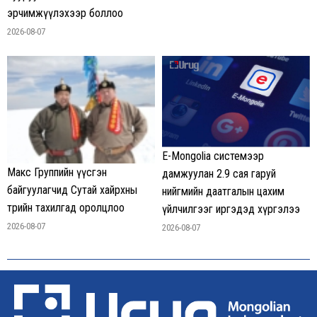
эрчимжүүлэхээр боллоо
2026-08-07
E-Mongolia системээр
Макс Группийн үүсгэн
дамжуулан 2.9 сая гаруй
байгуулагчид Сутай хайрхны
нийгмийн даатгалын цахим
төрийн тахилгад оролцлоо
үйлчилгээг иргэдэд хүргэлээ
2026-08-07
2026-08-07