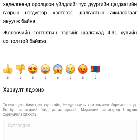
хөдөлгөөнд оролцсон үйлдлийг тус дүүргийн цагдаагийн
газрын нэгдүгээр хэлтсээс шалгалтын ажиллагааг
явуулж байна.
Жолоочийн согтолтын зэргийг шалгахад 4.91 хувийн
согтолттой байжээ.
0
0
0
0
0
0
0
0
Хариулт үлдээнэ үү
Та сэтгэгдэл бичихдээ хууль зүйн, ёс суртахууны хэм хэмжээг баримтална уу.
Ёс бус сэтгэгдлийг бид устгах эрхтэй. Мэдээний сэтгэгдэлд Urug.mn
хариуцлага хүлээхгүй.
Comment