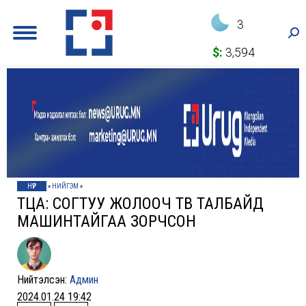
3
Sea
$:
3,594
НҮҮР
»
НИЙГЭМ
»
ТЦА: СОГТУУ ЖОЛООЧ ТӨВ ТАЛБАЙД
МАШИНТАЙГАА ЗОРЧСОН
Нийтэлсэн:
Админ
2024.01.24 19:42