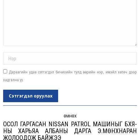
Name *
Дараагийн удаа сэтгэгдэл бичихийн тулд өөрийн нэр, имэйл хөтөч дээр
хадгална уу.
Сэтгэгдэл оруулах
Post
navigation
ӨМНӨХ
ОСОЛ ГАРГАСАН NISSAN PATROL МАШИНЫГ БХЯ-
НЫ ХАРЬЯА АЛБАНЫ ДАРГА Э.МӨНХНАРАН
Previous
ЖОЛООДОЖ БАЙЖЭЭ
post: