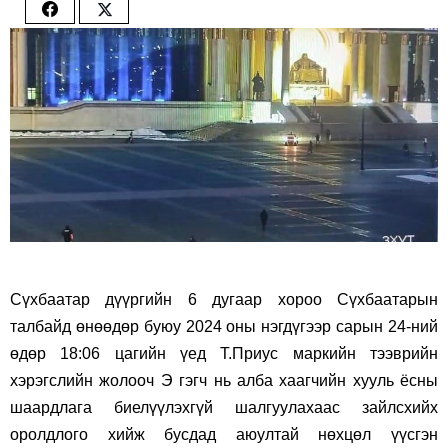
Share
Share
on
on
Facebook
Twitter
Сүхбаатар дүүргийн 6 дугаар хороо Сүхбаатарын
талбайд өнөөдөр буюу 2024 оны нэгдүгээр сарын 24-ний
өдөр 18:06 цагийн үед Т.Приус маркийн тээврийн
хэрэгслийн жолооч Э гэгч нь алба хаагчийн хууль ёсны
шаардлага биелүүлэхгүй шалгуулахаас зайлсхийх
оролдлого хийж бусдад аюултай нөхцөл үүсгэн