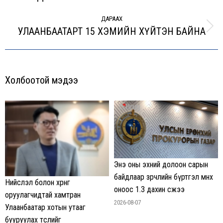
ДАРААХ
УЛААНБААТАРТ 15 ХЭМИЙН ХҮЙТЭН БАЙНА
Next
post:
Холбоотой мэдээ
Энэ оны эхний долоон сарын
байдлаар зөрчлийн бүртгэл өмнөх
Нийслэл болон хөрөнгө
оноос 1.3 дахин өсжээ
оруулагчидтай хамтран
2026-08-07
Улаанбаатар хотын утааг
бууруулах төслийг