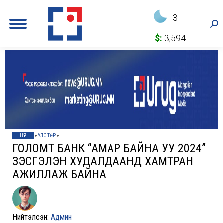
3
Sea
$:
3,594
НҮҮР
»
УЛС ТӨР
»
ГОЛОМТ БАНК “АМАР БАЙНА УУ 2024”
ҮЗЭСГЭЛЭН ХУДАЛДААНД ХАМТРАН
АЖИЛЛАЖ БАЙНА
Нийтэлсэн:
Админ