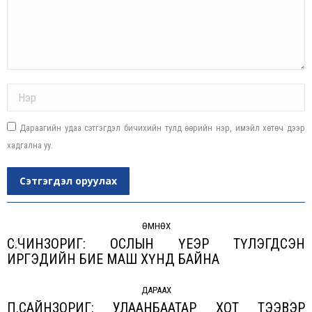
Name *
Дараагийн удаа сэтгэгдэл бичихийн тулд өөрийн нэр, имэйл хөтөч дээр
хадгална уу.
Сэтгэгдэл оруулах
Post
navigation
ӨМНӨХ
С.ЧИНЗОРИГ: ОСЛЫН ҮЕЭР ТҮЛЭГДСЭН
Previous
ИРГЭДИЙН БИЕ МАШ ХҮНД БАЙНА
post:
ДАРААХ
П.САЙНЗОРИГ: УЛААНБААТАР ХОТ ТЭЭВЭР