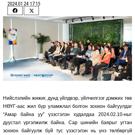
2024.01.24 17:15
Share
Share
on
on
Facebook
Twitter
Нийслэлийн жижиг, дунд үйлдвэр, үйлчилгээг дэмжих төв
НӨҮГ-аас жил бүр уламжлал болгон зохион байгуулдаг
“Амар байна уу” үзэсгэлэн худалдаа 2024.02.10-ныг
дуустал үргэлжилж байна. Сар шинийн баярыг угтан
зохион байгуулж буй тус үзэсгэлэн нь үнэ төлбөргүй