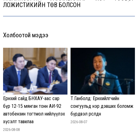
Next
ЛОЖИСТИКИЙН ТӨВ БОЛСОН
post:
Холбоотой мэдээ
Ерөнхий сайд БНХАУ-аас сар
Т.Ганболд: Ерөнхийлөгчийн
бүр 12-15 мянган тонн АИ-92
сонгуульд нэр дэвших боломж
автобензин тогтмол нийлүүлэх
бүрдвэл өрсөлдөнө
хүсэлт тавилаа
2026-08-07
2026-08-08