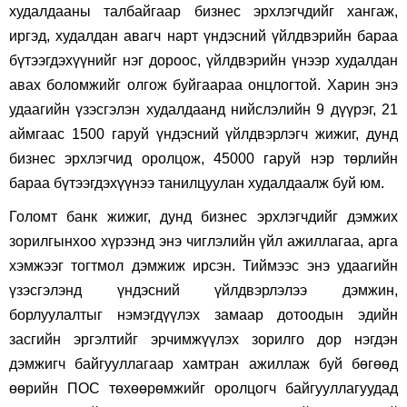
худалдааны талбайгаар бизнес эрхлэгчдийг хангаж,
иргэд, худалдан авагч нарт үндэсний үйлдвэрийн бараа
бүтээгдэхүүнийг нэг дороос, үйлдвэрийн үнээр худалдан
авах боломжийг олгож буйгаараа онцлогтой. Харин энэ
удаагийн үзэсгэлэн худалдаанд нийслэлийн 9 дүүрэг, 21
аймгаас 1500 гаруй үндэсний үйлдвэрлэгч жижиг, дунд
бизнес эрхлэгчид оролцож, 45000 гаруй нэр төрлийн
бараа бүтээгдэхүүнээ танилцуулан худалдаалж буй юм.
Голомт банк жижиг, дунд бизнес эрхлэгчдийг дэмжих
зорилгынхоо хүрээнд энэ чиглэлийн үйл ажиллагаа, арга
хэмжээг тогтмол дэмжиж ирсэн. Тиймээс энэ удаагийн
үзэсгэлэнд үндэсний үйлдвэрлэлээ дэмжин,
борлуулалтыг нэмэгдүүлэх замаар дотоодын эдийн
засгийн эргэлтийг эрчимжүүлэх зорилго дор нэгдэн
дэмжигч байгууллагаар хамтран ажиллаж буй бөгөөд
өөрийн ПОС төхөөрөмжийг оролцогч байгууллагуудад