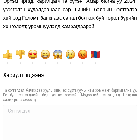
Эрхэм иргэд, харилцагч та бүхэн “Амар байна уу 2024”
үзэсгэлэн худалдаанаас сар шинийн баярын бэлтгэлээ
хийгээд Голомт банкнаас санал болгож буй төрөл бүрийн
хөнгөлөлт, урамшуулалд хамрагдаарай.
0
0
0
0
0
0
0
0
Хариулт үлдээнэ үү
Та сэтгэгдэл бичихдээ хууль зүйн, ёс суртахууны хэм хэмжээг баримтална уу.
Ёс бус сэтгэгдлийг бид устгах эрхтэй. Мэдээний сэтгэгдэлд Urug.mn
хариуцлага хүлээхгүй.
Comment