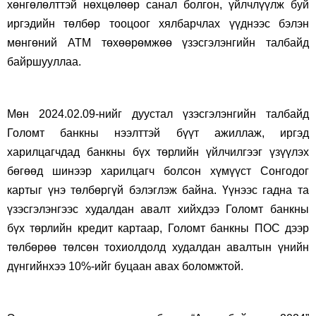
хөнгөлөлттэй нөхцөлөөр санал болгон, үйлчлүүлж буй
иргэдийн төлбөр тооцоог хялбарчлах үүднээс бэлэн
мөнгөний ATM төхөөрөмжөө үзэсгэлэнгийн талбайд
байршууллаа.
Мөн 2024.02.09-нийг дуустал үзэсгэлэнгийн талбайд
Голомт банкны нээлттэй бүүт ажиллаж, иргэд
харилцагчдад банкны бүх төрлийн үйлчилгээг үзүүлэх
бөгөөд шинээр харилцагч болсон хүмүүст Сонгодог
картыг үнэ төлбөргүй бэлэглэж байна. Үүнээс гадна та
үзэсгэлэнгээс худалдан авалт хийхдээ Голомт банкны
бүх төрлийн кредит картаар, Голомт банкны ПОС дээр
төлбөрөө төлсөн тохиолдолд худалдан авалтын үнийн
дүнгийнхээ 10%-ийг буцаан авах боломжтой.