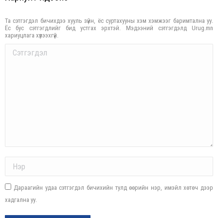
Та сэтгэгдэл бичихдээ хууль зүйн, ёс суртахууны хэм хэмжээг баримтална уу.
Ёс бус сэтгэгдлийг бид устгах эрхтэй. Мэдээний сэтгэгдэлд Urug.mn
хариуцлага хүлээхгүй.
Comment
Name *
Дараагийн удаа сэтгэгдэл бичихийн тулд өөрийн нэр, имэйл хөтөч дээр
хадгална уу.