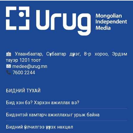
Улаанбаатар, Сүхбаатар дүүрэг, 8-р хороо, Эрдэм
тауэр 1201 тоот
medee@urug.mn
7600 2244
БИДНИЙ ТУХАЙ
Бид хэн бэ? Хэрхэн ажиллах вэ?
Бидэнтэй хамтарч ажиллахыг урьж байна
Бидний үйлчилгээ үзүүлэх нөхцөл