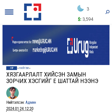
3
Sea
$:
3,594
НҮҮР
»
НИЙГЭМ
»
ХЯЗГААРЛАЛТ ХИЙСЭН ЗАМЫН
ЗОРЧИХ ХЭСГИЙГ ҮЕ ШАТТАЙ НЭЭНЭ
Нийтэлсэн:
Админ
2024.01.24 12:20