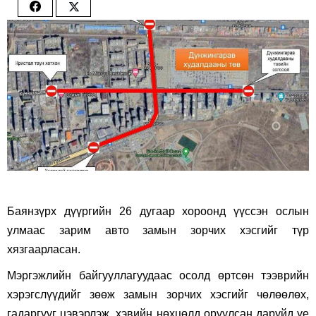
Share
Share
on
on
Facebook
Twitter
Баянзүрх дүүргийн 26 дугаар хороонд үүссэн ослын
улмаас зарим авто замын зорчих хэсгийг түр
хязгаарласан.
Мэргэжлийн байгууллагуудаас осолд өртсөн тээврийн
хэрэгслүүдийг зөөж замын зорчих хэсгийг чөлөөлөх,
гадаргууг цэвэрлэж, хэвийн нөхцөлд оруулсан даруйд үе