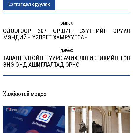
Сэтгэгдэл оруулах
Post
navigation
ӨМНӨХ
ОДООГООР 207 ОРШИН СУУГЧИЙГ ЭРҮҮЛ
Previous
МЭНДИЙН ҮЗЛЭГТ ХАМРУУЛСАН
post:
ДАРААХ
ТАВАНТОЛГОЙН НҮҮРС АЧИХ ЛОГИСТИКИЙН ТӨВ
Next
ЭНЭ ОНД АШИГЛАЛТАД ОРНО
post:
Холбоотой мэдээ