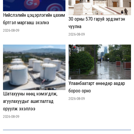
Нийслэлийн цэцэрлэгийн цахим
30 орны 570 гаруй эрдэмтэн
бүртгэл маргааш эхэлнэ
чуулна
2026-08-09
2026-08-09
Улаанбаатарт өнөөдөр аадар
бороо орно
Шатахууны нөөц нэмэгдүүлж,
2026-08-09
агуулахуудыг ашиглалтад
оруулж эхэллээ
2026-08-09