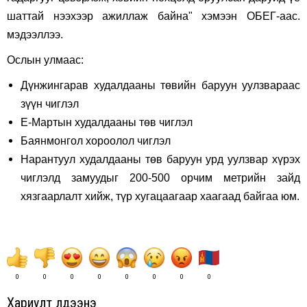
шаттай нээхээр ажиллаж байна" хэмээн ОБЕГ-аас.
мэдээллээ.
Ослын улмаас:
Дүнжингарав худалдааны төвийн баруун уулзвараас
зүүн чиглэл
Е-Мартын худалдааны төв чиглэл
Баянмонгол хороолол чиглэл
Нарантуул худалдааны төв баруун урд уулзвар хүрэх
чиглэлд замуудыг 200-500 орчим метрийн зайд
хязгаарлалт хийж, түр хугацаагаар хаагаад байгаа юм.
0
0
0
0
0
0
0
0
Хариулт үлдээнэ үү