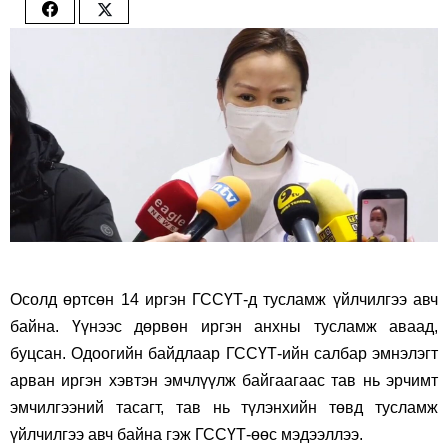
Share
Share
on
on
Facebook
Twitter
Осолд өртсөн 14 иргэн ГССҮТ-д тусламж үйлчилгээ авч
байна. Үүнээс дөрвөн иргэн анхны тусламж аваад,
буцсан. Одоогийн байдлаар ГССҮТ-ийн салбар эмнэлэгт
арван иргэн хэвтэн эмчлүүлж байгаагаас тав нь эрчимт
эмчилгээний тасагт, тав нь түлэнхийн төвд тусламж
үйлчилгээ авч байна гэж ГССҮТ-өөс мэдээллээ.