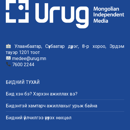
Улаанбаатар, Сүхбаатар дүүрэг, 8-р хороо, Эрдэм
тауэр 1201 тоот
medee@urug.mn
7600 2244
БИДНИЙ ТУХАЙ
Бид хэн бэ? Хэрхэн ажиллах вэ?
Бидэнтэй хамтарч ажиллахыг урьж байна
Бидний үйлчилгээ үзүүлэх нөхцөл