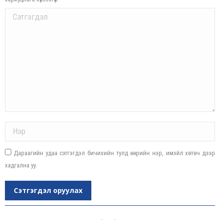
Comment
Name *
Дараагийн удаа сэтгэгдэл бичихийн тулд өөрийн нэр, имэйл хөтөч дээр
хадгална уу.
Сэтгэгдэл оруулах
Post