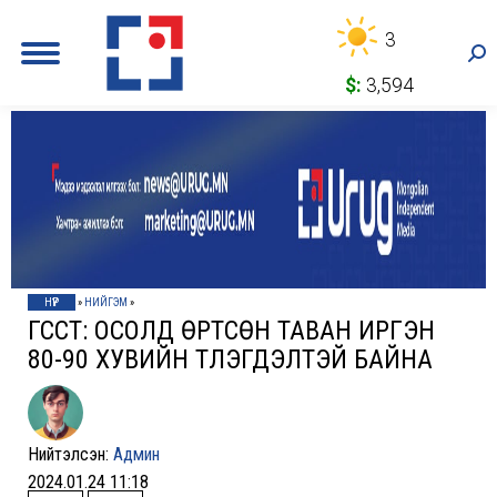
3
Sea
$:
3,594
НҮҮР
»
НИЙГЭМ
»
ГССҮТ: ОСОЛД ӨРТСӨН ТАВАН ИРГЭН
80-90 ХУВИЙН ТҮЛЭГДЭЛТЭЙ БАЙНА
Нийтэлсэн:
Админ
2024.01.24 11:18