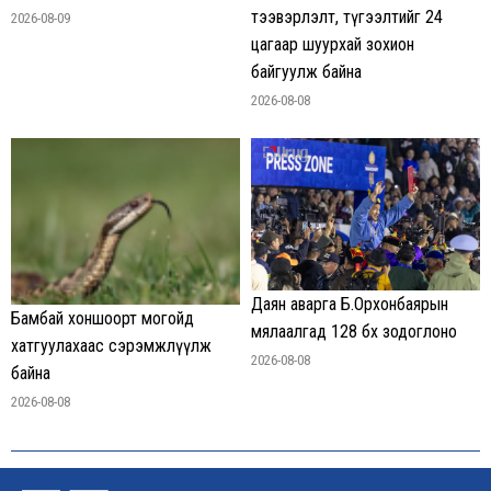
тээвэрлэлт, түгээлтийг 24
2026-08-09
цагаар шуурхай зохион
байгуулж байна
2026-08-08
Даян аварга Б.Орхонбаярын
Бамбай хоншоорт могойд
мялаалгад 128 бөх зодоглоно
хатгуулахаас сэрэмжлүүлж
2026-08-08
байна
2026-08-08