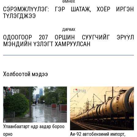
navigation
ӨМНӨХ
СЭРЭМЖЛҮҮЛЭГ: ГЭР ШАТАЖ, ХОЁР ИРГЭН
Previous
ТҮЛЭГДЖЭЭ
post:
ДАРААХ
ОДООГООР 207 ОРШИН СУУГЧИЙГ ЭРҮҮЛ
Next
МЭНДИЙН ҮЗЛЭГТ ХАМРУУЛСАН
post:
Холбоотой мэдээ
Улаанбаатарт өнөөдөр аадар бороо
орно
Аи-92 автобензиний импорт,