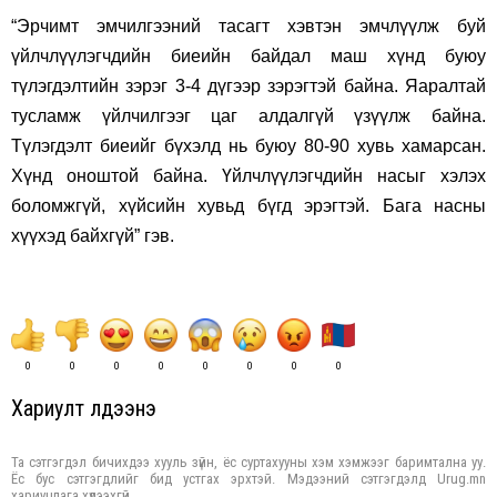
“Эрчимт эмчилгээний тасагт хэвтэн эмчлүүлж буй
үйлчлүүлэгчдийн биеийн байдал маш хүнд буюу
түлэгдэлтийн зэрэг 3-4 дүгээр зэрэгтэй байна. Яаралтай
тусламж үйлчилгээг цаг алдалгүй үзүүлж байна.
Түлэгдэлт биеийг бүхэлд нь буюу 80-90 хувь хамарсан.
Хүнд оноштой байна. Үйлчлүүлэгчдийн насыг хэлэх
боломжгүй, хүйсийн хувьд бүгд эрэгтэй. Бага насны
хүүхэд байхгүй” гэв.
0
0
0
0
0
0
0
0
Хариулт үлдээнэ үү
Та сэтгэгдэл бичихдээ хууль зүйн, ёс суртахууны хэм хэмжээг баримтална уу.
Ёс бус сэтгэгдлийг бид устгах эрхтэй. Мэдээний сэтгэгдэлд Urug.mn
хариуцлага хүлээхгүй.