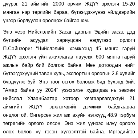
дүүрэг, 21 аймгийн 2000 орчим ЖДҮҮ эрхлэгч 15-20
мянган нэр төрлийн бараа, бүтээгдэхүүнээ үйлдвэрийн
үнээр борлуулан оролцож байгаа юм.
Энэ үеэр Нийслэлийн Засаг даргын Эдийн засаг, дэд
бүтцийн асуудал хариуцсан нэгдүгээр орлогч
П.Сайнзориг “Нийслэлийн хэмжээнд 45 мянга гаруй
ЖДҮҮ эрхлэгч үйл ажиллагаа явуулж, 600 мянга гаруй
ажлын байр бий болгож байна. Мөн дотоодын нийт
бүтээгдэхүүний таван хувь, экспортын орлогын 2.8 хувийг
бүрдүүлж буй. Энэ тоог өсгөх боломж бид бүхэнд бий.
"Амар байна уу 2024" үзэсгэлэн худалдаа нь зөвхөн
нийслэл Улаанбаатар хотоор хязгаарлагдахгүй 21
аймгийн ЖДҮҮ эрхлэгчдийг дэмжиж байдгаараа
онцлогтой. Өнгөрсөн жил аж ахуйн нэгжүүд 48.9 тэрбум
төгрөгийн орлого олсон. Энэ жил үүнээс илүү орлого
олох болов уу гэсэн хүлээлттэй байна. Иргэдийгээ