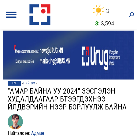
3
Sea
$:
3,594
НҮҮР
»
НИЙГЭМ
»
“АМАР БАЙНА УУ 2024″ ҮЗЭСГЭЛЭН
ХУДАЛДААГААР БҮТЭЭГДЭХҮҮНЭЭ
ҮЙЛДВЭРИЙН ҮНЭЭР БОРЛУУЛЖ БАЙНА
Нийтэлсэн:
Админ