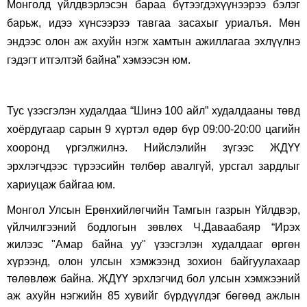
Монголд үйлдвэрлэсэн бараа бүтээгдэхүүнээрээ бэлэг
барьж, идээ хүнсээрээ тавгаа засахыг уриалъя. Мөн
эндээс олон аж ахуйн нэгж хамтын ажиллагаа эхлүүлнэ
гэдэгт итгэлтэй байна” хэмээсэн юм.
Тус үзэсгэлэн худалдаа “Шинэ 100 айл” худалдааны төвд
хоёрдугаар сарын 9 хүртэл өдөр бүр 09:00-20:00 цагийн
хооронд үргэлжилнэ. Нийслэлийн зүгээс ЖДҮҮ
эрхлэгчдээс түрээсийн төлбөр авалгүй, урсгал зардлыг
хариуцаж байгаа юм.
Монгол Улсын Ерөнхийлөгчийн Тамгын газрын Үйлдвэр,
үйлчилгээний бодлогын зөвлөх Ч.Даваабаяр “Ирэх
жилээс "Амар байна уу" үзэсгэлэн худалдааг өргөн
хүрээнд, олон улсын хэмжээнд зохион байгуулахаар
төлөвлөж байна. ЖДҮҮ эрхлэгчид бол улсын хэмжээний
аж ахуйн нэгжийн 85 хувийг бүрдүүлдэг бөгөөд ажлын