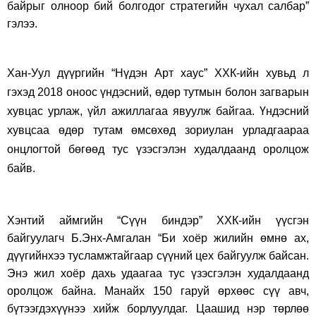
байрыг олноор бий болгодог стратегийн чухал салбар”
гэлээ.
Хан-Уул дүүргийн “Нүдэн Арт хаус” ХХК-ийн хувьд л
гэхэд 2018 оноос үндэсний, өдөр тутмын болон загварын
хувцас урлаж, үйл ажиллагаа явуулж байгаа. Үндэсний
хувцсаа өдөр тутам өмсөхөд зориулан урладгаараа
онцлогтой бөгөөд тус үзэсгэлэн худалдаанд оролцож
байв.
Хэнтий аймгийн “Сүүн биндэр” ХХК-ийн үүсгэн
байгуулагч Б.Энх-Амгалан “Би хоёр жилийн өмнө ах,
дүүгийнхээ тусламжтайгаар сүүний цех байгуулж байсан.
Энэ жил хоёр дахь удаагаа тус үзэсгэлэн худалдаанд
оролцож байна. Манайх 150 гаруй өрхөөс сүү авч,
бүтээгдэхүүнээ хийж борлуулдаг. Цаашид нэр төрлөө