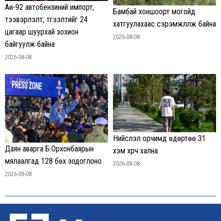
Аи-92 автобензиний импорт,
Бамбай хоншоорт могойд
тээвэрлэлт, түгээлтийг 24
хатгуулахаас сэрэмжлүүлж байна
цагаар шуурхай зохион
2026-08-08
байгуулж байна
2026-08-08
Нийслэл орчимд өдөртөө 31
Даян аварга Б.Орхонбаярын
хэм хүрч хална
мялаалгад 128 бөх зодоглоно
2026-08-08
2026-08-08