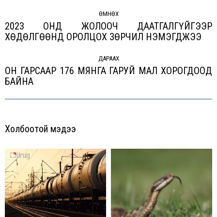
Post
navigation
ӨМНӨХ
2023 ОНД ЖОЛООЧ ДААТГАЛГҮЙГЭЭР
Previous
ХӨДӨЛГӨӨНД ОРОЛЦОХ ЗӨРЧИЛ НЭМЭГДЖЭЭ
post:
ДАРААХ
ОН ГАРСААР 176 МЯНГА ГАРУЙ МАЛ ХОРОГДООД
Next
БАЙНА
post:
Холбоотой мэдээ