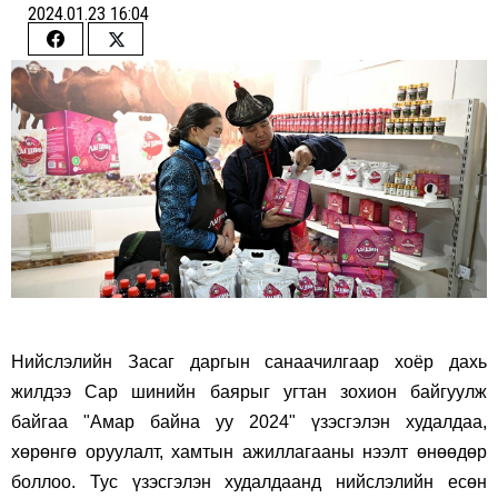
2024.01.23 16:04
Share
Share
on
on
Facebook
Twitter
Нийслэлийн Засаг даргын санаачилгаар хоёр дахь
жилдээ Сар шинийн баярыг угтан зохион байгуулж
байгаа "Амар байна уу 2024" үзэсгэлэн худалдаа,
хөрөнгө оруулалт, хамтын ажиллагааны нээлт өнөөдөр
боллоо. Тус үзэсгэлэн худалдаанд нийслэлийн есөн