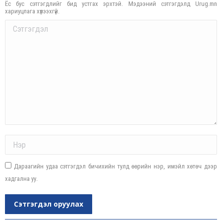
Ёс бус сэтгэгдлийг бид устгах эрхтэй. Мэдээний сэтгэгдэлд Urug.mn
хариуцлага хүлээхгүй.
Comment
Name *
Дараагийн удаа сэтгэгдэл бичихийн тулд өөрийн нэр, имэйл хөтөч дээр
хадгална уу.
Сэтгэгдэл оруулах