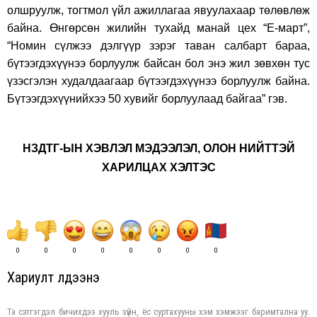
олшруулж, тогтмол үйл ажиллагаа явуулахаар төлөвлөж
байна. Өнгөрсөн жилийн тухайд манай цех “Е-март”,
“Номин сүлжээ дэлгүүр зэрэг таван салбарт бараа,
бүтээгдэхүүнээ борлуулж байсан бол энэ жил зөвхөн тус
үзэсгэлэн худалдаагаар бүтээгдэхүүнээ борлуулж байна.
Бүтээгдэхүүнийхээ 50 хувийг борлуулаад байгаа” гэв.
НЗДТГ-ЫН ХЭВЛЭЛ МЭДЭЭЛЭЛ, ОЛОН НИЙТТЭЙ
ХАРИЛЦАХ ХЭЛТЭС
0
0
0
0
0
0
0
0
Хариулт үлдээнэ үү
Та сэтгэгдэл бичихдээ хууль зүйн, ёс суртахууны хэм хэмжээг баримтална уу.