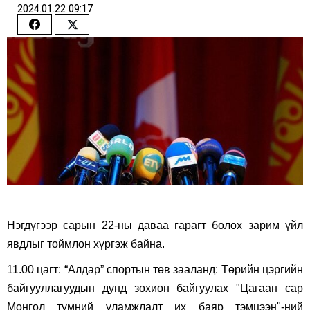
2024.01.22 09:17
Share
Share
on
on
Facebook
Twitter
Нэгдүгээр сарын 22-ны даваа гарагт болох зарим үйл
явдлыг тоймлон хүргэж байна.
11.00 цагт: “Алдар” спортын төв зааланд: Төрийн цэргийн
байгууллагуудын дунд зохион байгуулах "Цагаан сар
Монгол түмний уламжлалт их баяр тэмцээн"-ний