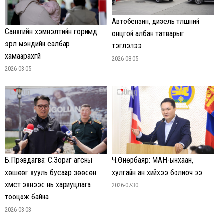
Автобензин, дизель түлшний
Санхүүгийн хэмнэлтийн горимд
онцгой албан татварыг
эрүүл мэндийн салбар
тэглэлээ
хамаарахгүй
2026-08-05
2026-08-05
Ч.Өнөрбаяр: МАН-ынхаан,
Б.Пүрэвдагва: С.Зориг агсны
хулгайн ан хийхээ болиоч ээ
хөшөөг хууль бусаар зөөсөн
хүмүүст эхнээс нь хариуцлага
2026-07-30
тооцож байна
2026-08-03