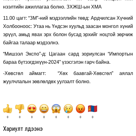
нээлтийн ажиллагаа болно. ЗХЖШ-ын ХМА
11.00 цагт: “ЗМ”-ний мэдээллийн төвд: Ардчилсан Хүчний
Холбооноос: Утаа нь Үндсэн хуульд заасан монгол хүний
эрүүл, амьд явах эрх болон бусад эрхийг ноцтой зөрчиж
байгаа талаар мэдээлнэ.
“Мишээл Экспо”-д: Цагаан сард зориулсан “Импортын
бараа бүтээгдэхүүн-2024” үзэсгэлэн гарч байна.
-Хөвсгөл аймагт: “Хөх баавгай-Хөвсгөл” аялал
жуулчлалын зөвлөлдөх уулзалт болно.
0
0
0
0
0
0
0
0
Хариулт үлдээнэ үү