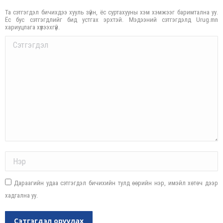
Та сэтгэгдэл бичихдээ хууль зүйн, ёс суртахууны хэм хэмжээг баримтална уу.
Ёс бус сэтгэгдлийг бид устгах эрхтэй. Мэдээний сэтгэгдэлд Urug.mn
хариуцлага хүлээхгүй.
Comment
Name *
Дараагийн удаа сэтгэгдэл бичихийн тулд өөрийн нэр, имэйл хөтөч дээр
хадгална уу.
Сэтгэгдэл оруулах