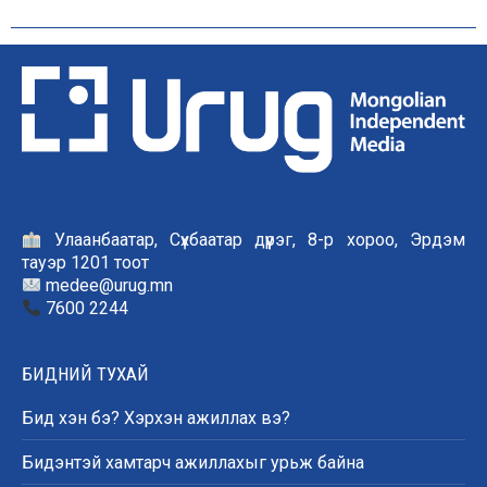
Улаанбаатар, Сүхбаатар дүүрэг, 8-р хороо, Эрдэм
тауэр 1201 тоот
medee@urug.mn
7600 2244
БИДНИЙ ТУХАЙ
Бид хэн бэ? Хэрхэн ажиллах вэ?
Бидэнтэй хамтарч ажиллахыг урьж байна