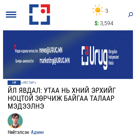
3
Sea
$:
3,594
НҮҮР
»
УЛС ТӨР
»
ҮЙЛ ЯВДАЛ: УТАА НЬ ХҮНИЙ ЭРХИЙГ
НОЦТОЙ ЗӨРЧИЖ БАЙГАА ТАЛААР
МЭДЭЭЛНЭ
Нийтэлсэн:
Админ