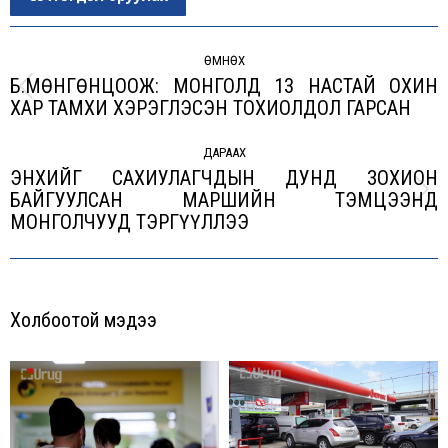
Post
navigation
ӨМНӨХ
Б.МӨНГӨНЦООЖ: МОНГОЛД 13 НАСТАЙ ОХИН
Previous
ХАР ТАМХИ ХЭРЭГЛЭСЭН ТОХИОЛДОЛ ГАРСАН
post:
ДАРААХ
ЭНХИЙГ САХИУЛАГЧДЫН ДУНД ЗОХИОН
БАЙГУУЛСАН МАРШИЙН ТЭМЦЭЭНД
Next
МОНГОЛЧУУД ТЭРГҮҮЛЛЭЭ
post:
Холбоотой мэдээ