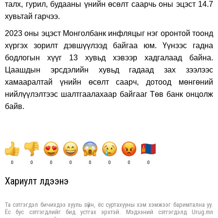
талх, гурил, будааны үнийн өсөлт саарчь оны эцэст 14.7
хувьтай гарчээ.
2023 оны эцэст Монголбанк инфляцыг нэг оронтой тоонд
хүргэх зорилт дэвшүүлээд байгаа юм. Үүнээс гадна
бодлогын хүүг 13 хувьд хэвээр хадгалаад байна.
Цаашдын эрсдэлийн хувьд гадаад зах зээлээс
хамааралтай үнийн өсөлт саарч, дотоод мөнгөний
нийлүүлэлтээс шалтгаалахаар байгааг Төв банк онцолж
байв.
0
0
0
0
0
0
0
0
Хариулт үлдээнэ үү
Та сэтгэгдэл бичихдээ хууль зүйн, ёс суртахууны хэм хэмжээг баримтална уу.
Ёс бус сэтгэгдлийг бид устгах эрхтэй. Мэдээний сэтгэгдэлд Urug.mn