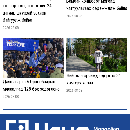
Бамбай хоншоорт могойд
тээвэрлэлт, түгээлтийг 24
хатгуулахаас сэрэмжлүүлж байна
цагаар шуурхай зохион
2026-08-08
байгуулж байна
2026-08-08
Нийслэл орчимд өдөртөө 31
Даян аварга Б.Орхонбаярын
хэм хүрч хална
мялаалгад 128 бөх зодоглоно
2026-08-08
2026-08-08