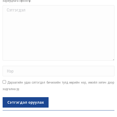
хариуцлага хүлээхгүй.
Comment
Name *
Дараагийн удаа сэтгэгдэл бичихийн тулд өөрийн нэр, имэйл хөтөч дээр
хадгална уу.
Сэтгэгдэл оруулах
Post