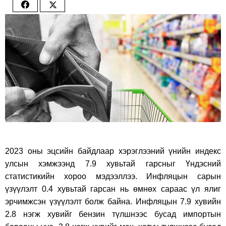
Share
Share
on
on
Facebook
Twitter
2023 оны эцсийн байдлаар хэрэглээний үнийн индекс
улсын хэмжээнд 7.9 хувьтай гарсныг Үндэсний
статистикийн хороо мэдээллээ. Инфляцын сарын
үзүүлэлт 0.4 хувьтай гарсан нь өмнөх сараас үл ялиг
эрчимжсэн үзүүлэлт болж байна. Инфляцын 7.9 хувийн
2.8 нэгж хувийг бензин түлшнээс бусад импортын