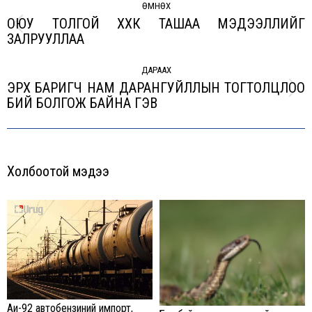
navigation
ӨМНӨХ
ОЮУ ТОЛГОЙ ХХК ТАШАА МЭДЭЭЛЛИЙГ
Previous
ЗАЛРУУЛЛАА
post:
ДАРААХ
ЭРХ БАРИГЧ НАМ ДАРАНГУЙЛЛЫН ТОГТОЛЦЛОО
Next
БИЙ БОЛГОЖ БАЙНА ГЭВ
post:
Холбоотой мэдээ
Аи-92 автобензиний импорт,