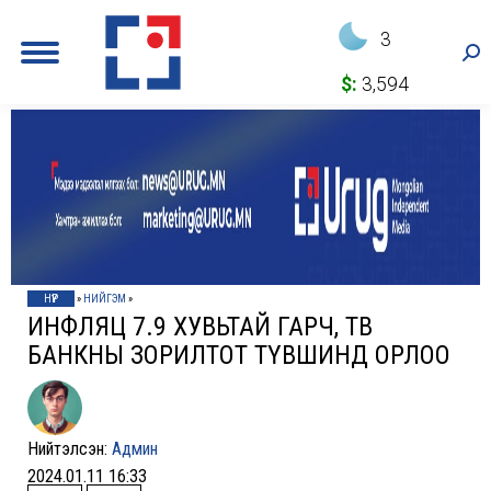
3
Sea
$:
3,594
НҮҮР
»
НИЙГЭМ
»
ИНФЛЯЦ 7.9 ХУВЬТАЙ ГАРЧ, ТӨВ
БАНКНЫ ЗОРИЛТОТ ТҮВШИНД ОРЛОО
Нийтэлсэн:
Админ
2024.01.11 16:33