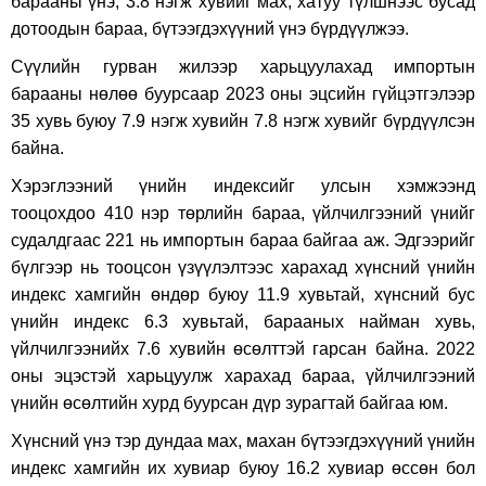
барааны үнэ, 3.8 нэгж хувийг мах, хатуу түлшнээс бусад
дотоодын бараа, бүтээгдэхүүний үнэ бүрдүүлжээ.
Сүүлийн гурван жилээр харьцуулахад импортын
барааны нөлөө буурсаар 2023 оны эцсийн гүйцэтгэлээр
35 хувь буюу 7.9 нэгж хувийн 7.8 нэгж хувийг бүрдүүлсэн
байна.
Хэрэглээний үнийн индексийг улсын хэмжээнд
тооцохдоо 410 нэр төрлийн бараа, үйлчилгээний үнийг
судалдгаас 221 нь импортын бараа байгаа аж. Эдгээрийг
бүлгээр нь тооцсон үзүүлэлтээс харахад хүнсний үнийн
индекс хамгийн өндөр буюу 11.9 хувьтай, хүнсний бус
үнийн индекс 6.3 хувьтай, барааных найман хувь,
үйлчилгээнийх 7.6 хувийн өсөлттэй гарсан байна. 2022
оны эцэстэй харьцуулж харахад бараа, үйлчилгээний
үнийн өсөлтийн хурд буурсан дүр зурагтай байгаа юм.
Хүнсний үнэ тэр дундаа мах, махан бүтээгдэхүүний үнийн
индекс хамгийн их хувиар буюу 16.2 хувиар өссөн бол