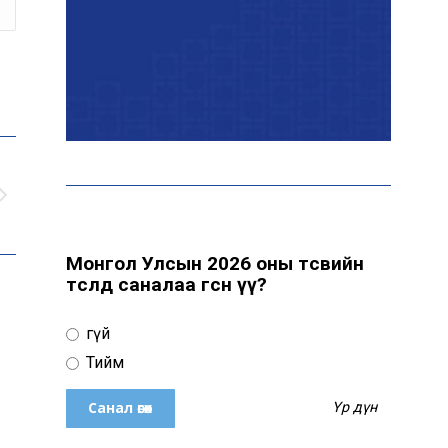
Өнөөдөр цахилгаан
хязгаарлах байршил
“Явуулын оффис” өнөөдөр
“Нарантуул” ОУХТ-д
ажиллана
Монгол Улсын 2026 оны төсвийн
төсөлд саналаа өгсөн үү?
Н.Номтойбаяр:
Өвөлжилтийн бэлтгэлд
Үгүй
зориулж Дорнод аймгийн
Онцгой комисст 50 тонн
Тийм
шатахуун олгоно
н
Үр дүн
Хэт халалтаас