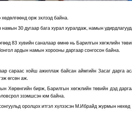
 хөдөлгөөнд орж эхлээд байна.
 намын 30 дугаар бага хурал хуралдаж, намын удирдлагууд
өгөөд 83 хувийн саналаар өмнө нь Барилгын хөгжлийн төви
онгол ардын намын хорооны даргаар сонгосон байна.
аар сараас хойш ажиллаж байсан аймгийн Засаг дарга ас
эж өгсөн аж.
лын Хөрөнгийн бирж, Барилгын хөгжлийн төвийн дэд дарга
оловсрол эзэмшсэн юм байна.
онгуульд оролцох итгэл хүлээсэн М.Ибрайд журмын нөхөд 