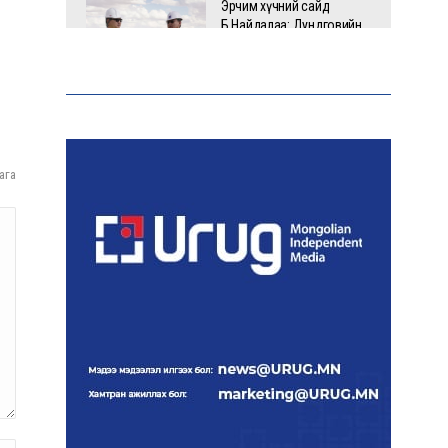
Эрчим хүчний сайд
Б.Найдалаа: Дундговийн
эрчим хүчний томоохон
төслүүдэд дэмжлэг
үзүүлнэ
Давхардсан
зохицуулалтыг бууруулах
ага
хүрээнд 83 дүрэм, журмыг
цуцалжээ
Өчигдөр 102 тусгай дугаарт
2321 дуудлага, мэдээлэл
бүртгэгджээ
Монголын шигшээ баг
Японд хамтарсан
бэлтгэлд оролцоно