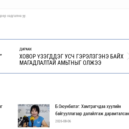
ээр хадгална уу.
ДАРААХ
”
ХОВОР ҮЗЭГДДЭГ УСЧ ГЭРЭЛЗГЭНЭ БАЙХ
Next
МАГАДЛАЛТАЙ АМЬТНЫГ ОЛЖЭЭ
post:
ыг
Б.Оюунбилэг: Хамтрагчдаа хуулийн
байгууллагаар далайлгаж дарамталса
2026-08-06