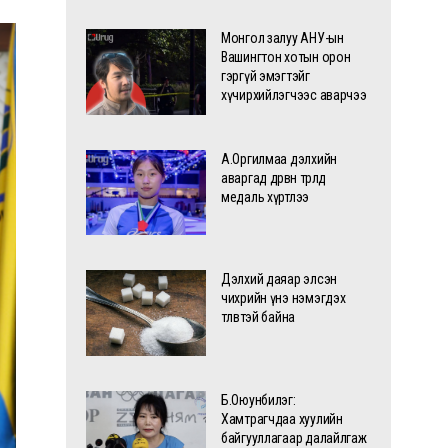
Монгол залуу АНУ-ын
Вашингтон хотын орон
гэргүй эмэгтэйг
хүчирхийлэгчээс аварчээ
А.Оргилмаа дэлхийн
аваргад дөрвөн төрөлд
медаль хүртлээ
Дэлхий даяар элсэн
чихрийн үнэ нэмэгдэх
төлөвтэй байна
Б.Оюунбилэг:
Хамтрагчдаа хуулийн
байгууллагаар далайлгаж