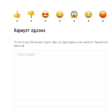
0
0
0
0
0
0
0
Хариулт үлдээнэ үү
Та сэтгэгдэл бичихдээ хууль зүйн, ёс суртахууны хэм хэмжээг баримталн
хүлээхгүй.
Comment
Name *