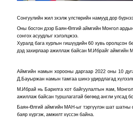
Сонгуулийн жил эхэлж улстөрийн намууд дор бүрнээ
Оны босгон дээр Баян-Өлгий аймгийн Монгол ардын
сонгох асуудлыг хэлэлцжээ.
Хуралд бага хурлын гишүүдийн 60 хувь оролцсон б
дэд захирлаар ажиллаж байсан М.Ибрайг аймгийн М
Аймгийн намын хорооны даргаар 2022 оны 10 дуг
Д.Бауыржан намын тамгаа шинэ удирдлагад хүлээлг
М.Ибрай нь Барилга хот байгуулалтын яам, Монго
ажиллаж байсан туршлагатай бөгөөд англи улсад б
Баян-Өлгий аймгийн МАН-ыг тэргүүлэн шат шатны с
баяр хүргэж, амжилт хүссэн байна.