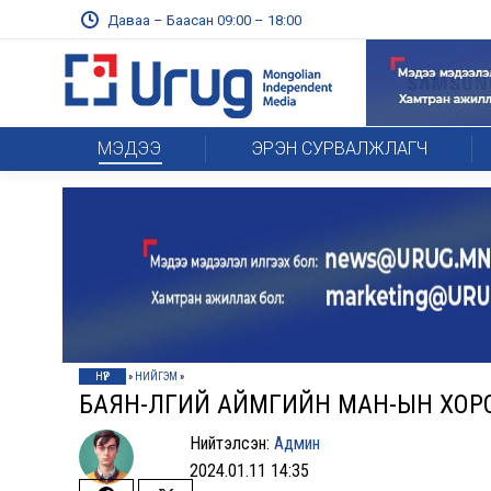
Даваа – Баасан 09:00 – 18:00
МЭДЭЭ
ЭРЭН СУРВАЛЖЛАГЧ
НҮҮР
»
НИЙГЭМ
»
БАЯН-ӨЛГИЙ АЙМГИЙН МАН-ЫН ХОР
Нийтэлсэн:
Админ
2024.01.11 14:35