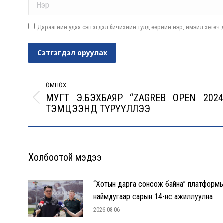
Дараагийн удаа сэтгэгдэл бичихийн тулд өөрийн нэр, имэйл хөтөч д
Сэтгэгдэл оруулах
Post
navigation
ӨМНӨХ
МУГТ Э.БЭХБАЯР “ZAGREB OPEN 2024
Previous
ТЭМЦЭЭНД ТҮРҮҮЛЛЭЭ
post:
Холбоотой мэдээ
“Хотын дарга сонсож байна” платформ
наймдугаар сарын 14-нөөс ажиллуулна
2026-08-06