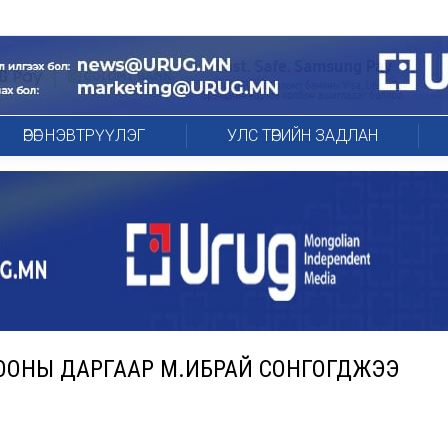
ӨРӨГ НЭВТРҮҮЛЭГ
УЛС ТӨРИЙН ЗАДЛАН
ООНЫ ДАРГААР М.ИБРАЙ СОНГОГДЖЭЭ