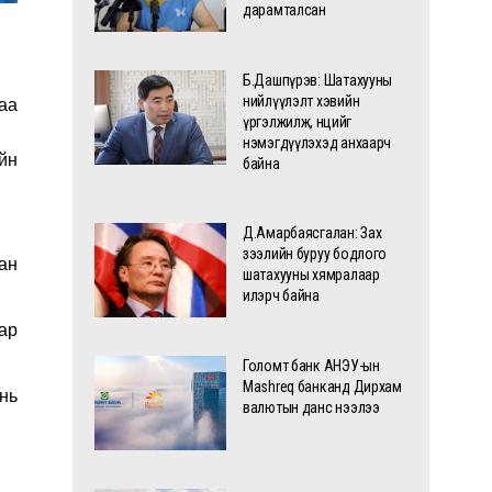
дарамталсан
Б.Дашпүрэв: Шатахууны
нийлүүлэлт хэвийн
аа
үргэлжилж, нөөцийг
нэмэгдүүлэхэд анхаарч
йн
байна
Д.Амарбаясгалан: Зах
зээлийн буруу бодлого
ан
шатахууны хямралаар
илэрч байна
ар
Голомт банк АНЭУ-ын
Mashreq банканд Дирхам
нь
валютын данс нээлээ