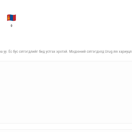
0
а уу. Ёс бус сэтгэгдлийг бид устгах эрхтэй. Мэдээний сэтгэгдэлд Urug.mn хариуцл