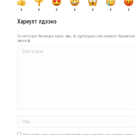
0
0
0
0
0
0
0
Хариулт үлдээнэ үү
Та сэтгэгдэл бичихдээ хууль зүйн, ёс суртахууны хэм хэмжээг баримталн
хүлээхгүй.
Comment
Name *
Дараагийн удаа сэтгэгдэл бичихийн тулд өөрийн нэр, имэйл хөтөч д