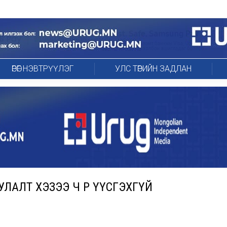
ӨРӨГ НЭВТРҮҮЛЭГ
УЛС ТӨРИЙН ЗАДЛАН
УЛАЛТ ХЭЗЭЭ Ч ӨР ҮҮСГЭХГҮЙ