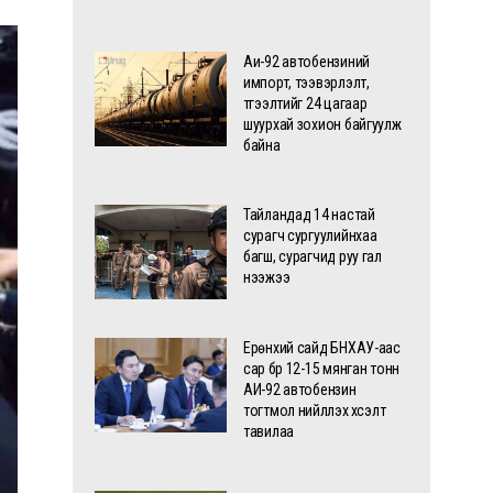
Аи-92 автобензиний
импорт, тээвэрлэлт,
түгээлтийг 24 цагаар
шуурхай зохион байгуулж
байна
Тайландад 14 настай
сурагч сургуулийнхаа
багш, сурагчид руу гал
нээжээ
Ерөнхий сайд БНХАУ-аас
сар бүр 12-15 мянган тонн
АИ-92 автобензин
тогтмол нийлүүлэх хүсэлт
тавилаа