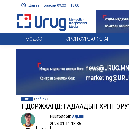
Даваа – Баасан 09:00 – 18:00
МЭДЭЭ
ЭРЭН СУРВАЛЖЛАГЧ
НҮҮР
»
НИЙГЭМ
»
Т.ДОРЖХАНД: ГАДААДЫН ХӨРӨНГӨ ОРУ
Нийтэлсэн:
Админ
2024.01.11 13:36