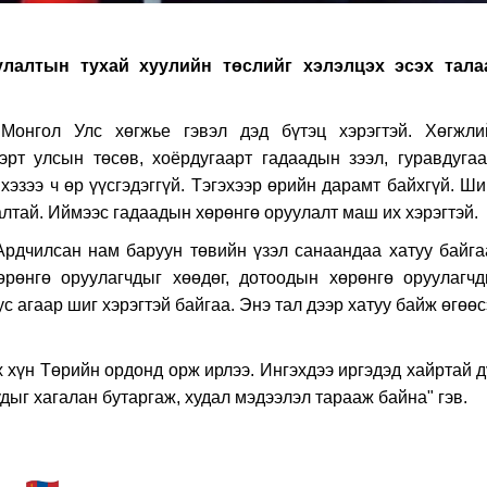
лалтын тухай хуулийн төслийг хэлэлцэх эсэх тала
Монгол Улс хөгжье гэвэл дэд бүтэц хэрэгтэй. Хөгжли
эрт улсын төсөв, хоёрдугаарт гадаадын зээл, гуравдугаа
эзээ ч өр үүсгэдэггүй. Тэгэхээр өрийн дарамт байхгүй. Ши
талтай. Иймээс гадаадын хөрөнгө оруулалт маш их хэрэгтэй.
Ардчилсан нам баруун төвийн үзэл санаандаа хатуу байга
рөнгө оруулагчдыг хөөдөг, дотоодын хөрөнгө оруулагчд
с агаар шиг хэрэгтэй байгаа. Энэ тал дээр хатуу байж өгөө
х хүн Төрийн ордонд орж ирлээ. Ингэхдээ иргэдэд хайртай 
дыг хагалан бутаргаж, худал мэдээлэл тарааж байна" гэв.