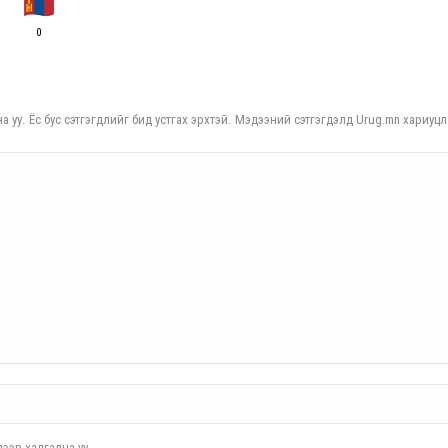
0
а уу. Ёс бус сэтгэгдлийг бид устгах эрхтэй. Мэдээний сэтгэгдэлд Urug.mn хариуцл
ээр хадгална уу.