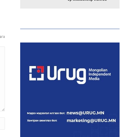
Энэ оны эхний долоон
сарын байдлаар зөрчлийн
бүртгэл өмнөх оноос 1.3
дахин өсжээ
ага
Макс Группийн үүсгэн
байгуулагчид Сутай
хайрхны төрийн тахилгад
оролцлоо
E-Mongolia системээр
дамжуулан 2.9 сая гаруй
нийгмийн даатгалын
цахим үйлчилгээг иргэдэд
хүргэлээ
Холливудын алдартай хос