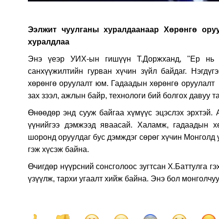
Ээлжит чуулганы хуралдаанаар Хөрөнгө оруу
хуралдлаа
Энэ үеэр УИХ-ын гишүүн Т.Доржханд, "Ер нь 
санхүүжилтийн гурван хүчин зүйл байдаг. Нэгдүгэ
хөрөнгө оруулалт юм. Гадаадын хөрөнгө оруулалт х
зах зээл, ажлын байр, технологи бий болгох давуу 
Өнөөдөр энд сууж байгаа хүмүүс эцэслэх эрхтэй. 
үүнийгээ дэмжээд яваасай. Халамж, гадаадын хө
шоронд оруулдаг бус дэмждэг сөрөг хүчин Монголд у
гэж хүсэж байна.
Өчигдөр нүүрсний сонсголоос зугтсан Х.Баттулга гэ
үзүүлж, тархи угаалт хийж байна. Энэ бол монголчуу