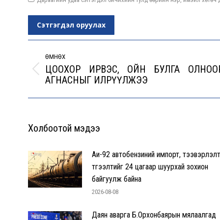
Сэтгэгдэл оруулах
Post
navigation
ӨМНӨХ
ЦООХОР ИРВЭС, ОЙН БУЛГА ОЛНОО
Previous
АГНАСНЫГ ИЛРҮҮЛЖЭЭ
post:
Холбоотой мэдээ
Аи-92 автобензиний импорт, тээвэрлэлт
түгээлтийг 24 цагаар шуурхай зохион
байгуулж байна
2026-08-08
Даян аварга Б.Орхонбаярын мялаалгад