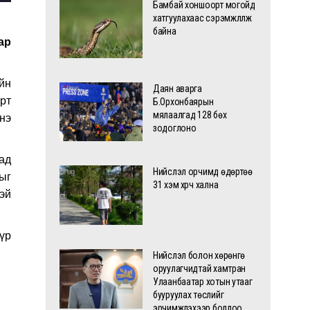
Бамбай хоншоорт могойд
хатгуулахаас сэрэмжлүүлж
байна
ар
йн
Даян аварга
рт
Б.Орхонбаярын
мялаалгад 128 бөх
нэ
зодоглоно
ад
Нийслэл орчимд өдөртөө
ыг
31 хэм хүрч хална
сэй
дүр
Нийслэл болон хөрөнгө
оруулагчидтай хамтран
Улаанбаатар хотын утааг
бууруулах төслийг
эрчимжүүлэхээр боллоо