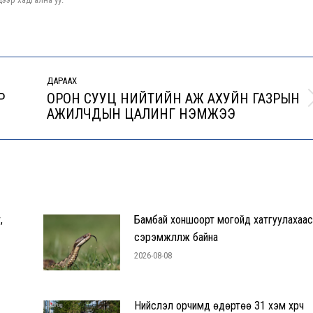
ДАРААХ
Р
ОРОН СУУЦ НИЙТИЙН АЖ АХУЙН ГАЗРЫН
Next
АЖИЛЧДЫН ЦАЛИНГ НЭМЖЭЭ
post:
,
Бамбай хоншоорт могойд хатгуулахаас
сэрэмжлүүлж байна
2026-08-08
Нийслэл орчимд өдөртөө 31 хэм хүрч