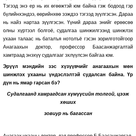
Тэгээд энэ ер нь их өгөөжтэй юм байна гэж бодоод гэр
бүлийнхэндээ, өөрийнхөө ээждээ тэгээд зүүлгэсэн. Дараа
нь найз нартаа зүүлгэсэн. Үүний дараа энийг ерөөсөө
олны хүртээл болгоё, судалгаа шинжилгээнд шинжлэх
ухаан талаас нь баталъя нотолъё гэсэн зорилготойгоор
Анагаахын доктор, профессор Баасанжаргалтай
хамтраад энэхүү судалгааг эхлүүлсэн байгаа юм.
Эрүүл мэндийн зэс хүзүүвчийг анагаахын мөн
шинжлэх ухааны үндэслэлтэй судалсан байна. Үр
дүн нь ямар гарсан бэ
?
Судалгаанд хамрагдсан хүмүүсийн толгой, цээж
хөших
зовиур нь багассан
Анагаах ухааны доктор, дэд профессор Б.Баасанжаргал