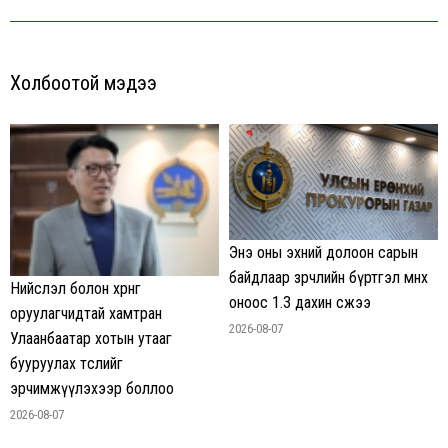
Холбоотой мэдээ
Энэ оны эхний долоон сарын
байдлаар зөрчлийн бүртгэл өмнөх
Нийслэл болон хөрөнгө
оноос 1.3 дахин өсжээ
оруулагчидтай хамтран
2026-08-07
Улаанбаатар хотын утааг
бууруулах төслийг
эрчимжүүлэхээр боллоо
2026-08-07