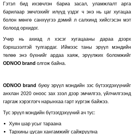
Гэтэл бид ихэвчлэн бариа засал, уламжлалт арга
барилаар эмчлэхийг илүүд үздэг ч энэ нь цаг хугацаа
болон мөнгө санхүүгээ дэмий л салхинд хийсгэсэн мэт
болоод орхидог.
Учир нь ахиад л хэсэг хугацааны дараа дээрх
бэрхшээлтэй тулгардаг. Иймээс таны эрүүл мэндийн
төлөө энэ бүхнийг ардаа хаяж, эрүүлжих боломжийг
ODNOO brand
олгож байна.
ODNOO brand
буюу эрүүл мэндийн зэс бүтээгдэхүүнийг
анхлан 2020 оноос зах зээл дээр эмчилгээ, үйлчилгээнд
гаргаж хэрэглэгч нарынхаа гарт хүргэж байжээ.
Тус эрүүл мэндийн бүтээгдэхүүний ач тус:
Хуян шар усыг тараана
Тархины цусан хангамжийг сайжруулна