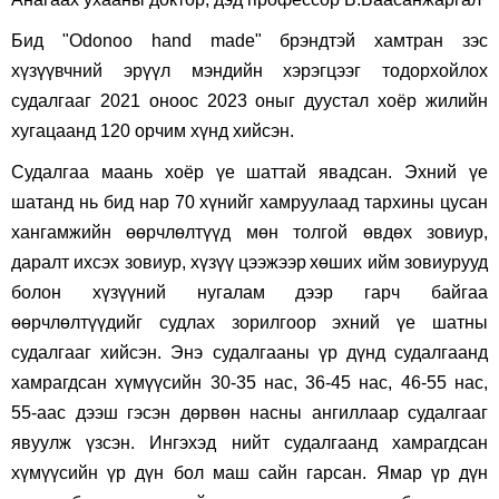
Бид "
Odonoo hand made
" брэндтэй хамтран зэс
хүзүүвчний эрүүл мэндийн хэрэгцээг тодорхойлох
судалгааг 2021 оноос 2023 оныг дуустал хоёр жилийн
хугацаанд 120 орчим хүнд хийсэн.
Судалгаа маань хоёр үе шаттай явадсан. Эхний үе
шатанд нь бид нар 70 хүнийг хамруулаад тархины цусан
хангамжийн өөрчлөлтүүд мөн толгой өвдөх зовиур,
даралт ихсэх зовиур, хүзүү цээжээр
хөших ийм зовиурууд
болон хүзүүний нугалам дээр гарч байгаа
өөрчлөлтүүдийг судлах зорилгоор эхний үе шатны
судалгааг хийсэн. Энэ судалгааны үр дүнд судалгаанд
хамрагдсан хүмүүсийн 30-35 нас, 36-45 нас, 46-55 нас,
55-аас дээш гэсэн дөрвөн насны ангиллаар судалгааг
явуулж үзсэн. Ингэхэд нийт судалгаанд хамрагдсан
хүмүүсийн үр дүн бол маш сайн гарсан. Ямар үр дүн