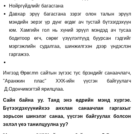
Нойргүйдлийг багасгана
Давхар эрүү багасгана зэрэг олон талын эрүүл
мэндийн эерэг үр дүнг өгдөг ач тустай бүтээгдэхүүн
юм. Хамгийн гол нь хүний эрүүл мэндэд ач тусаа
бодитоор өгч, сөрөг үзүүлэлтүүд буурсан гэдгийг
мэргэжлийн судалгаа, шинжилгээн дээр үндэслэн
гаргажээ.
Ингээд Өрөг.
mn
сайтын зүгээс тус брэндийг санаачлагч,
"Аранжин плас" ХХК-ийн үүсгэн байгуулагч
Д.Одончимэгтэй ярилцлаа.
Сайн байна уу. Танд энэ өдрийн мэнд хүргэе.
Бүтээгдэхүүнийхээ анхлан санаачла
н
гаргахыг
зорьсон шинэлэг санаа, үүсгэн байгуулах болсон
эхлэл үеэ танилцуулна уу
?