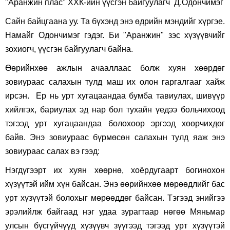
"Аранжин плас" ХХК-ийн үүсгэн байгуулагч Д.Одончимэг
Сайн байцгаана уу. Та бүхэнд энэ өдрийн мэндийг хүргэе.
Намайг Одончимэг гэдэг. Би "Аранжин" зэс хүзүүвчийг
зохиогч, үүсгэн байгуулагч байна.
Өөрийнхөө ажлын ачааллаас болж хуян хөөрдөг
зовиураас салахын тулд маш их олон гаргалгааг хайж
ирсэн. Ер нь урт хугацаандаа бумба тавиулах, шивүүр
хийлгэх, бариулах эд нар бол тухайн үедээ больчихоод
тэгээд урт хугацаандаа болохоор эргээд хөөрчихдөг
байв. Энэ зовиураас бүрмөсөн салахын тулд яаж энэ
зовиураас салах вэ гээд:
Нэгдүгээрт их хуян хөөрнө, хоёрдугаарт богинохон
хүзүүтэй ийм хүн байсан. Энэ өөрийнхөө мөрөөдлийг бас
урт хүзүүтэй болохыг мөрөөддөг байсан. Тэгээд энийгээ
эрэлийлж байгаад нэг удаа зурагтаар нөгөө Мяньмар
улсын бүсгүйчүүд хүзүүвч зүүгээд тэгээд урт хүзүүтэй