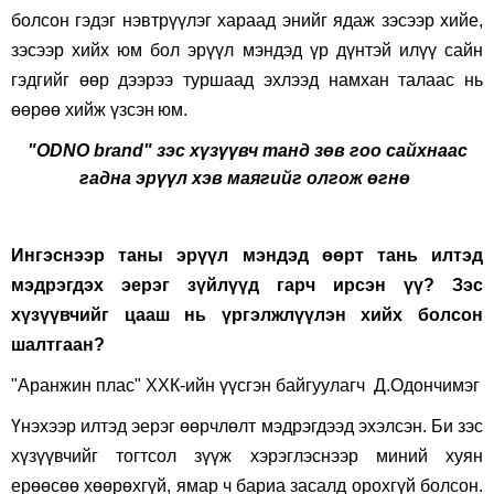
болсон гэдэг нэвтрүүлэг хараад энийг ядаж зэсээр хийе,
зэсээр хийх юм бол эрүүл мэндэд үр дүнтэй илүү сайн
гэдгийг өөр дээрээ туршаад эхлээд намхан талаас нь
өөрөө хийж үзсэн
юм.
"ODNO brand" зэс хүзүүвч танд зөв гоо сайхнаас
гадна эрүүл хэв маягийг олгож өгнө
Ингэснээр таны эрүүл мэндэд өөрт тань илтэд
мэдрэгдэх эерэг зүйлүүд гарч ирсэн үү
?
Зэс
хүзүүвчийг цааш нь үргэлжлүүлэн хийх болсон
шалтгаан
?
"Аранжин плас" ХХК-ийн үүсгэн байгуулагч Д.Одончимэг
Үнэхээр илтэд эерэг өөрчлөлт мэдрэгдээд эхэлсэн. Би зэс
хүзүүвчийг тогтсол зүүж хэрэглэснээр миний хуян
ерөөсөө хөөрөхгүй, ямар ч бариа засалд орохгүй болсон.