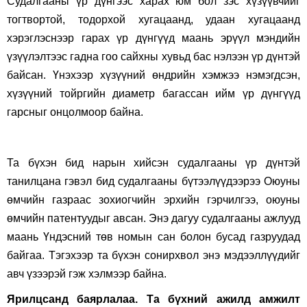
Судалгааны үр дүнгээс харах юм бол зэс хүзүүвчийг
тогтвортой, тодорхой хугацаанд, удаан хугацаанд
хэрэглэснээр гарах үр дүнгүүд маань эрүүл мэндийн
үзүүлэлтээс гадна гоо сайхны хувьд бас нэлээн үр дүнтэй
байсан. Үнэхээр хүзүүний өндрийн хэмжээ нэмэгдсэн,
хүзүүний тойргийн диаметр багассан ийм үр дүнгүүд
гарсныг онцолмоор байна.
Та бүхэн бид нарын хийсэн судалгааны үр дүнтэй
танилцана гэвэл бид судалгааны бүтээлүүдээрээ Оюуны
өмчийн газраас зохиогчийн эрхийн гэрчилгээ, оюуны
өмчийн патентуудыг авсан. Энэ дагуу судалгааны ажлууд
маань Үндэсний төв номын сан болон бусад газруудад
байгаа. Тэгэхээр та бүхэн сонирхвол энэ мэдээллүүдийг
авч үзээрэй гэж хэлмээр байна.
Ярилцсанд баярлалаа. Та бүхний ажилд амжилт