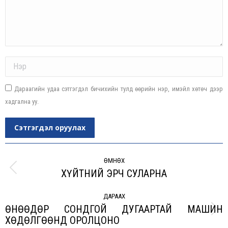
Name *
Дараагийн удаа сэтгэгдэл бичихийн тулд өөрийн нэр, имэйл хөтөч дээр
хадгална уу.
Сэтгэгдэл оруулах
Post
navigation
ӨМНӨХ
ХҮЙТНИЙ ЭРЧ СУЛАРНА
Previous
post:
ДАРААХ
ӨНӨӨДӨР СОНДГОЙ ДУГААРТАЙ МАШИН
Next
ХӨДӨЛГӨӨНД ОРОЛЦОНО
post: