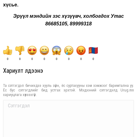
хүсье.
Эрүүл мэндийн зэс хүзүүвч, холбогдох Утас
86685105, 89999318
0
0
0
0
0
0
0
0
Хариулт үлдээнэ үү
Та сэтгэгдэл бичихдээ хууль зүйн, ёс суртахууны хэм хэмжээг баримтална уу.
Ёс бус сэтгэгдлийг бид устгах эрхтэй. Мэдээний сэтгэгдэлд Urug.mn
хариуцлага хүлээхгүй.
Comment