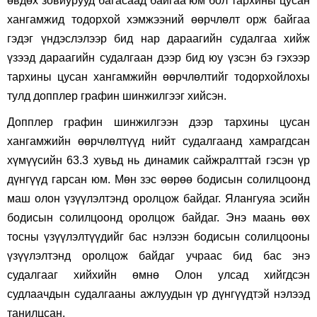
өвдөх зовиурууд багасаад байгаа юм бол тархины цусан
хангамжид тодорхой хэмжээний өөрчлөлт орж байгаа
гэдэг үндэслэлээр бид нар дараагийн судалгаа хийж
үзээд дараагийн судалгаан дээр бид юу үзсэн бэ гэхээр
тархины цусан хангамжийн өөрчлөлтийг тодорхойлохы
тулд допплер графин шинжилгээг хийсэн.
Допплер графин шинжилгээн дээр тархины цусан
хангамжийн өөрчлөлтүүд нийт судалгаанд хамрагдсан
хүмүүсийн 63.3 хувьд нь динамик сайжралттай гэсэн үр
дүнгүүд гарсан юм. Мөн зэс өөрөө бодисын солилцоонд
маш олон үзүүлэлтэнд оролцож байдаг. Ялангуяа эсийн
бодисын солилцоонд оролцож байдаг. Энэ маань өөх
тосны үзүүлэлтүүдийг бас нэлээн бодисын солилцооны
үзүүлэлтэнд оролцож байдаг учраас бид бас энэ
судалгааг хийхийн өмнө Олон улсад хийгдсэн
судлаачдын судалгааны ажлуудын үр дүнгүүдтэй нэлээд
танилцсан.