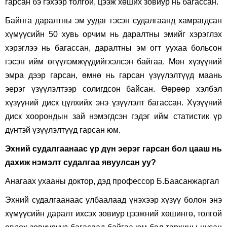
гарсан бэ гэхээр толгой, цээж хөших зовиур нь багассан.
Байнга даралтны эм уудаг гэсэн судалгаанд хамрагдсан
хүмүүсийн 50 хувь орчим нь даралтны эмийг хэрэглэх
хэрэглээ нь багассан, даралтны эм огт уухаа больсон
гэсэн ийм өгүүлэмжүүдийгхэлсэн байгаа. Мөн хүзүүний
эмра дээр гарсан, өмнө нь гарсан үзүүлэлтүүд маань
эерэг үзүүлэлтээр солигдсон байсан. Өөрөөр хэлбэл
хүзүүний диск цүлхийх энэ үзүүлэлт багассан. Хүзүүний
диск хоорондын зай нэмэгдсэн гэдэг ийм статистик үр
дүнтэй үзүүлэлтүүд гарсан юм.
Эхний судалгаанаас үр дүн эерэг гарсан бол цааш нь
дахиж нэмэлт судалгаа явуулсан уу
?
Анагаах ухааны доктор, дэд профессор Б.Баасанжаргал
Эхний судалгаанаас улбаалаад үнэхээр хүзүү болон энэ
хүмүүсийн даралт ихсэх зовиур цээжний хөшингө, толгой