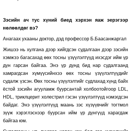
Зэсийн ач тус хүний биед хэрхэн яаж эерэгээр
нөлөөлдөг вэ
?
Анагаах ухааны доктор, дэд профессор Б.Баасанжаргал
Жишээ нь хулгана дээр хийгдсэн судалгаан дээр зэсийн
хэмжээ багасахад өөх тосны үзүүлэлтүүд ихэсдэг ийм үр
дүн гарсан байгаа. Энэ үр дүнд бид нар судалгаанд
хамрагдсан хүмүүсийнхээ өөх тосны үзүүлэлтүүдийг
судалж үзсэн. Өөх тосны үзүүлэлтийг судлахад хүнд байх
ёстой зэсийн агууламж буурсантай холбоотойгоор
LDL
,
HDL
, триклцерит холестрил гэсэн үзүүлэлтүүд нэмэгдсэн
байдаг. Энэ үзүүлэлтүүд маань зэс хүзүүвчийг тогтмол
зүүж хэрэглэснээр буурсан ийм үр дүнгүүд харагдаж
байгаа юм.