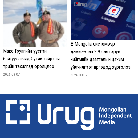
E-Mongolia системээр
Макс Группийн үүсгэн
дамжуулан 2.9 сая гаруй
байгуулагчид Сутай хайрхны
нийгмийн даатгалын цахим
төрийн тахилгад оролцлоо
үйлчилгээг иргэдэд хүргэлээ
2026-08-07
2026-08-07