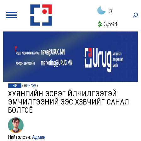
3
Sea
$:
3,594
НҮҮР
»
НИЙГЭМ
»
ХУЯНГИЙН ЭСРЭГ ҮЙЛЧИЛГЭЭТЭЙ
ЭМЧИЛГЭЭНИЙ ЗЭС ХҮЗҮҮВЧИЙГ САНАЛ
БОЛГОЁ
Нийтэлсэн:
Админ