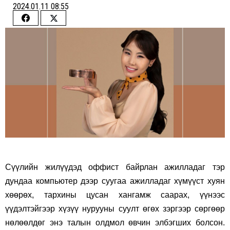
2024.01.11 08:55
Share
Share
on
on
Facebook
Twitter
Сүүлийн жилүүдэд оффист байрлан ажилладаг тэр
дундаа компьютер дээр суугаа ажилладаг хүмүүст хуян
хөөрөх, тархины цусан хангамж саарах, үүнээс
үүдэлтэйгээр хүзүү нурууны суулт өгөх зэргээр сөргөөр
нөлөөлдөг энэ талын олдмол өвчин элбэгших болсон.