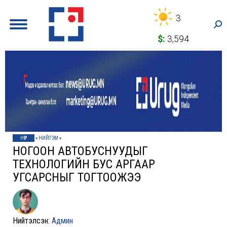
3
Sea
$:
3,594
НҮҮР
»
НИЙГЭМ
»
НОГООН АВТОБУСНУУДЫГ
ТЕХНОЛОГИЙН БУС АРГААР
УГСАРСНЫГ ТОГТООЖЭЭ
Нийтэлсэн:
Админ