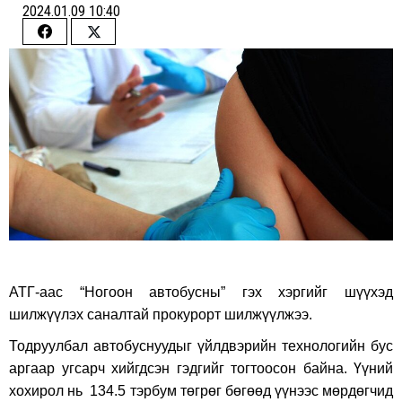
2024.01.09 10:40
Share
Share
on
on
Facebook
Twitter
АТГ-аас “Ногоон автобусны” гэх хэргийг шүүхэд
шилжүүлэх саналтай прокурорт шилжүүлжээ.
Тодруулбал автобуснуудыг үйлдвэрийн технологийн бус
аргаар угсарч хийгдсэн гэдгийг тогтоосон байна. Үүний
хохирол нь 134.5 тэрбум төгрөг бөгөөд үүнээс мөрдөгчид