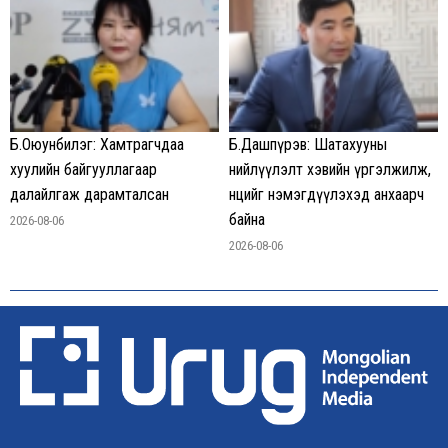
Б.Оюунбилэг: Хамтрагчдаа
Б.Дашпүрэв: Шатахууны
хуулийн байгууллагаар
нийлүүлэлт хэвийн үргэлжилж,
далайлгаж дарамталсан
нөөцийг нэмэгдүүлэхэд анхаарч
байна
2026-08-06
2026-08-06