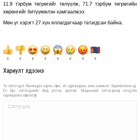
11.9 тэрбум төгрөгийг төлүүлж, 71.7 тэрбум төгрөгийн
хөрөнгийг битүүмжлэн хамгаалжээ.
Мөн уг хэрэгт 27 хүн яллагдагчаар татагдсан байна.
0
0
0
0
0
0
0
0
Хариулт үлдээнэ үү
Та сэтгэгдэл бичихдээ хууль зүйн, ёс суртахууны хэм хэмжээг баримтална уу.
Ёс бус сэтгэгдлийг бид устгах эрхтэй. Мэдээний сэтгэгдэлд Urug.mn
хариуцлага хүлээхгүй.
Comment