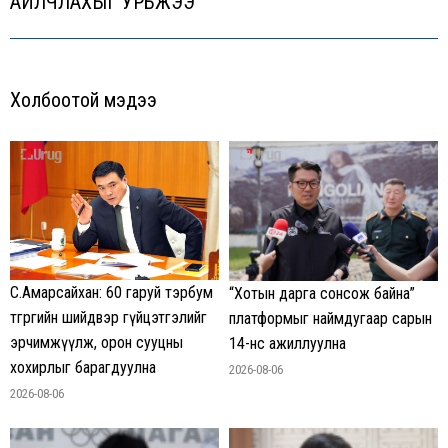
АЙЛЧЛАХЫГ УРЬЖЭЭ
post:
Холбоотой мэдээ
С.Амарсайхан: 60 гаруй тэрбум
“Хотын дарга сонсож байна”
төгрөгийн шийдвэр гүйцэтгэлийг
платформыг наймдугаар сарын
эрчимжүүлж, орон сууцны
14-нөөс ажиллуулна
хохирлыг барагдуулна
2026-08-06
2026-08-06