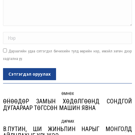
Name *
Дараагийн удаа сэтгэгдэл бичихийн тулд өөрийн нэр, имэйл хөтөч дээр
хадгална уу.
Сэтгэгдэл оруулах
Post
navigation
ӨМНӨХ
ӨНӨӨДӨР ЗАМЫН ХӨДӨЛГӨӨНД СОНДГОЙ
Previous
ДУГААРААР ТӨГССӨН МАШИН ЯВНА
post:
ДАРААХ
В.ПУТИН, ШИ ЖИНЬПИН НАРЫГ МОНГОЛД
Next